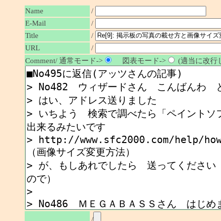
Name
/
E-Mail
/
/
Title
URL
/
Comment/ 通常モード->
図表モード->
(適当に改行し
/