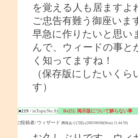
を覚える人も居ますよ
ご忠告有難う御座いま
早急に作りたいと思い
んで、ウィードの事と
く知ってますね！
（保存版にしたいくら
す）
■219
/ inTopicNo.9)
Re[5]: 掲示版について解らない事
□投稿者/ ウィザード
興味あり(7回)-(2005/08/08(Mon) 11:44:59)
お久しぶりです。ウィ