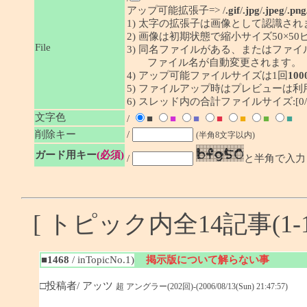
アップ可能拡張子=> /
.gif
/
.jpg
/
.jpeg
/
.png
1) 太字の拡張子は画像として認識され
2) 画像は初期状態で縮小サイズ50×
File
3) 同名ファイルがある、またはファ
ファイル名が自動変更されます。
4) アップ可能ファイルサイズは1回
100
5) ファイルアップ時はプレビューは
6) スレッド内の合計ファイルサイズ:[0/1
文字色
/
■
■
■
■
■
■
■
削除キー
/
(半角8文字以内)
ガード用キー
(必須)
/
と半角で入力
[ トピック内全14記事(1-1
■1468
/ inTopicNo.1)
掲示版について解らない事
□投稿者/ アッツ
超 アングラー(202回)-(2006/08/13(Sun) 21:47:57)