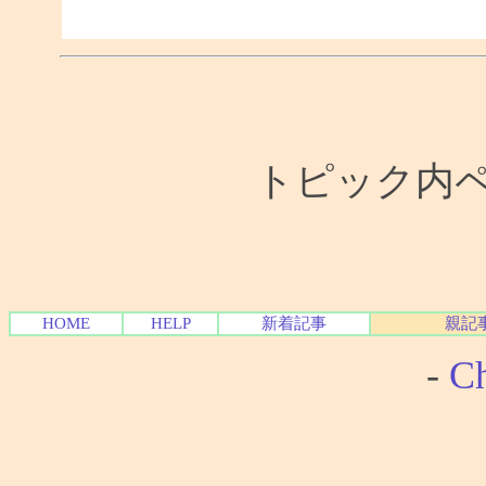
トピック内ペー
HOME
HELP
新着記事
親記
-
Ch