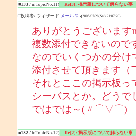
■133
/ inTopicNo.11)
Re[3]: 掲示版について解らない事
□投稿者/ ウィザード
メール＠
-(2005/05/28(Sat) 21:07:20)
ありがとうございますm
複数添付できないので
なのでいくつかの分け
添付させて頂きます（￣
それとここの掲示板っ
シーバスとか。どうで
ではでは～(〃⌒▽⌒)
■132
/ inTopicNo.12)
Re[2]: 掲示版について解らない事