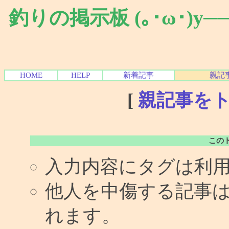
釣りの掲示板 (｡･ω･)y
HOME
HELP
新着記事
親記
[
親記事を
この
入力内容にタグは利
他人を中傷する記事
れます。