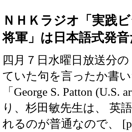
ＮＨＫラジオ「実践ビ
将軍」は日本語式発音
四月７日水曜日放送分の Quot
ていた句を言ったか書い
「George S. Patton (U.S. 
り、杉田敏先生は、 英
れるのが普通なので、 [p