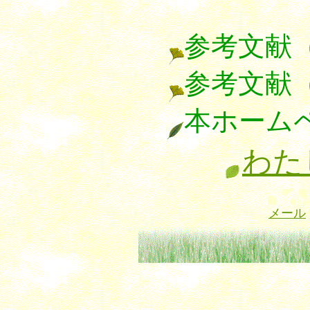
参考文献
参考文献
本ホーム
わた
メール