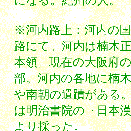
になる。紀州の人。
※河内路上：河内の
路にて。河内は楠木
本領。現在の大阪府
部。河内の各地に楠
や南朝の遺蹟がある
は明治書院の『日本
より採った。