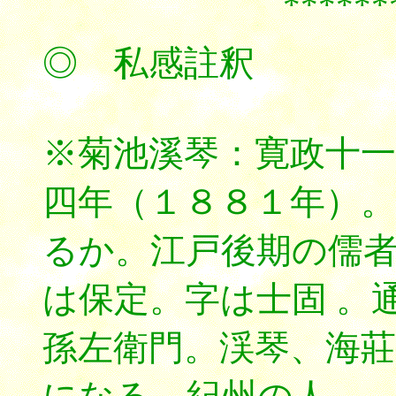
******
◎ 私感註釈
※菊池溪琴：寛政十一
四年（１８８１年）
るか。江戸後期の儒
は保定。字は士固
。
孫左衛門。渓琴、海