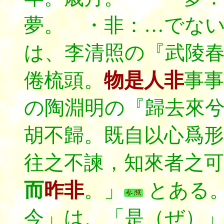
夢。 ・非：…でな
は、李清照の『武陵
倦梳頭。
物是人非
事事
の陶淵明の『歸去來
胡不歸。既自以心爲形
往之不諫，知來者之可
而
昨非
。」
とある
今」は、「是（ぜ）