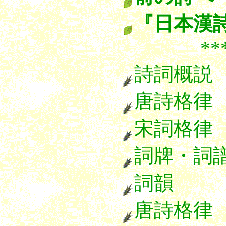
『日本漢
******
詩詞概説
唐詩格律
宋詞格律
詞牌・詞
詞韻
唐詩格律