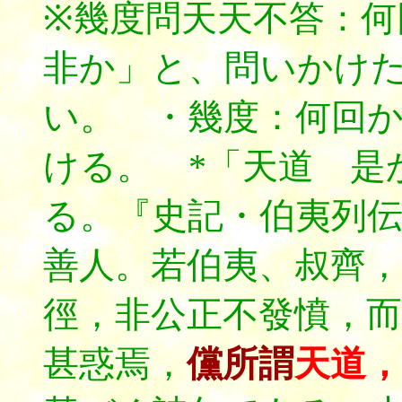
※幾度問天天不答：何
非か」と、問いかけ
い。 ・幾度：何回
ける。 *「天道 是
る。『史記・伯夷列
善人。若伯夷、叔齊，
徑，非公正不發憤，而
甚惑焉，
儻所謂
天道，