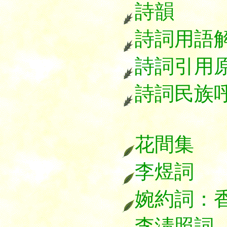
詩韻
詩詞用語
詩詞引用
詩詞民族
花間集
李煜詞
婉約詞：
李淸照詞