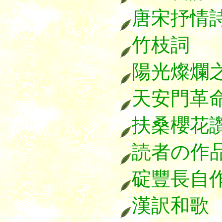
唐宋抒情
竹枝詞
陽光燦爛
天安門革
扶桑櫻花
読者の作
碇豐長自
漢訳和歌