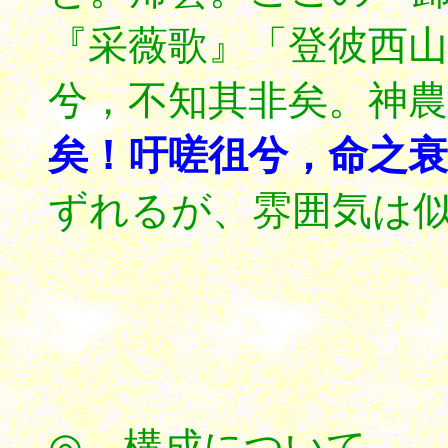
『采薇歌』「登彼西山
兮，不知其非矣。神農
矣！吁嗟徂兮，命之衰
ずれるが、雰囲気は
◎ 構成について