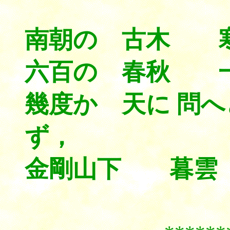
南朝の 古木 
六百の 春秋 
幾度か 天に 問
ず，
金剛山下 暮雲