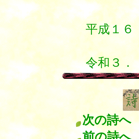
平成１６
５．
令和３．
次の詩へ
前の詩へ