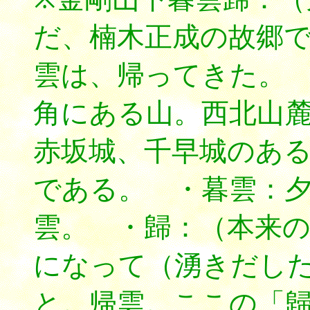
だ、楠木正成の故郷
雲は、帰ってきた。
角にある山。西北山
赤坂城、千早城のあ
である。 ・暮雲：
雲。 ・歸：（本来
になって（湧きだし
と。帰雲。ここの「