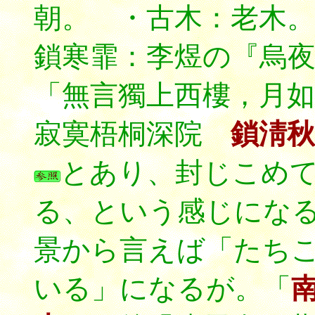
朝。 ・古木：老木。
鎖寒霏：李煜の『烏
「無言獨上西樓，月如
寂寞梧桐深院
鎖淸秋
とあり、封じこめ
る、という感じにな
景から言えば「たち
いる」になるが。「