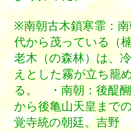
※南朝古木鎖寒霏：南
代から茂っている（
老木（の森林）は、
えとした霧が立ち籠
る。 ・南朝：後醍
から後亀山天皇まで
覚寺統の朝廷。吉野