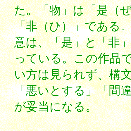
た。「物」は「是（
「非（ひ）」である
意は、「是」と「非
っている。この作品
い方は見られず、構
「悪いとする」「間
が妥当になる。