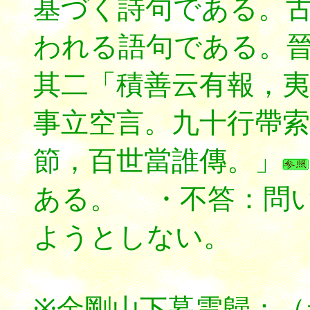
基づく詩句である。
われる語句である。
其二「積善云有報，夷
事立空言。九十行帶索
節，百世當誰傳。」
ある。 ・不答：問
ようとしない。
※金剛山下暮雲歸：