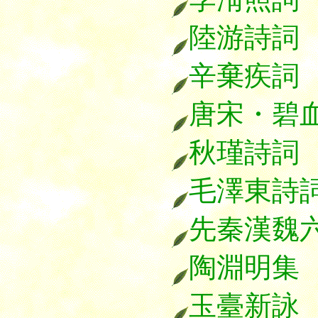
陸游詩詞
辛棄疾詞
唐宋・碧
秋瑾詩詞
毛澤東詩
先秦漢魏
陶淵明集
玉臺新詠