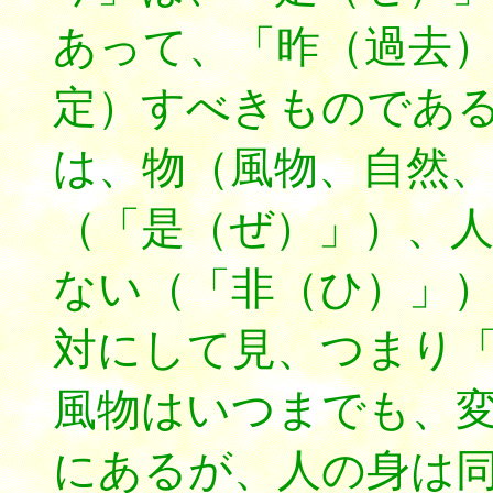
あって、「昨（過去
定）すべきものであ
は、物（風物、自然
（「是（ぜ）」）、
ない（「非（ひ）」
対にして見、つまり
風物はいつまでも、
にあるが、人の身は