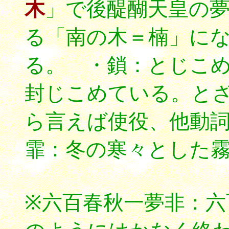
木
」で後醍醐天皇の
る「南の木＝楠」に
る。 ・鎖：とじこ
封じこめている。と
ら言えば使役、他動
霏：冬の寒々とした
※六百春秋一夢非：六