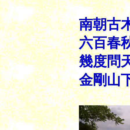
菊
南朝古
六百春
幾度問
金剛山