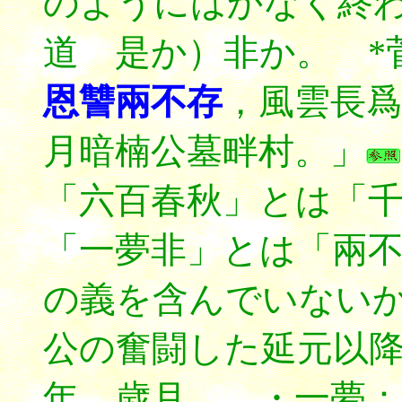
のようにはかなく終
道 是か）非か。 *
恩讐兩不存
，風雲長爲
月暗楠公墓畔村。」
「六百春秋」とは「
「一夢非」とは「兩
の義を含んでいないか
公の奮闘した延元以降
年。歳月。 ・一夢