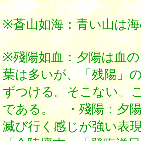
※蒼山如海：青い山は海
※殘陽如血：夕陽は血の
葉は多いが、「残陽」
ずつける。そこない。
である。
・殘陽：夕陽
滅び行く感じが強い表