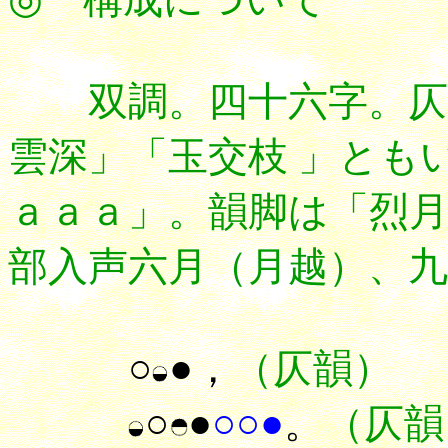
双調。四十六字。仄
雲深」「玉交枝 」とも
ａａａ」。韻脚は「烈
部入声六月（月越）、
○
●，
（仄韻）
○
●
○○●
。
（仄韻