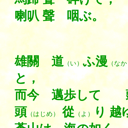
喇叭 聲 咽ぶ。
雄關 道
ふ漫
（い）
（なか
と，
而今 邁歩して 
頭
從
り 越
（はじめ）
（よ）