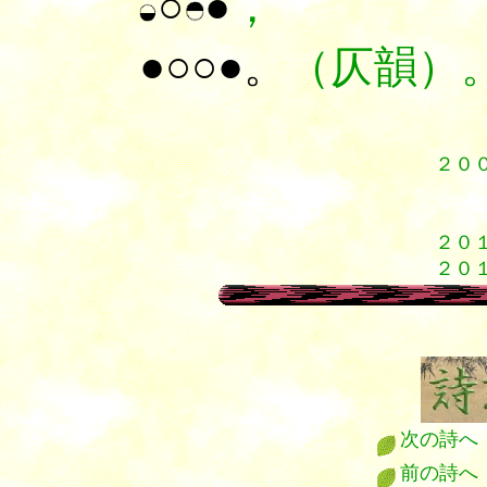
○
●
，
●○○●。
（仄韻）
２０
６
７
２０
２０
次の詩へ
前の詩へ