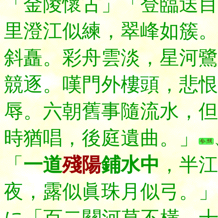
「
金陵懷古
」「登臨送目
里澄江似練，翠峰如簇。
斜矗。彩舟雲淡，星河鷺
競逐。嘆門外樓頭，悲恨
辱。六朝舊事隨流水，但
時猶唱，後庭遺曲。」
「
一道
殘陽
鋪水中
，半江
夜，露似眞珠月似弓。」