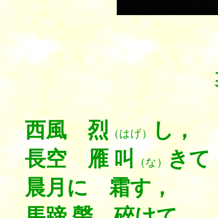
婁山
西風 烈
し，
（はげ）
長空 雁 叫
きて
（な）
晨月に 霜す，
馬蹄 聲 碎けて，