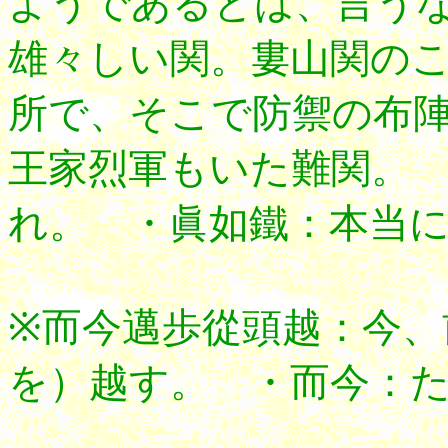
ようであるとは、言う
雄々しい関。婁山関の
所で、そこで防禦の布
王家烈軍もいた難関。
れ。 ・眞如鐵：本当
※而今邁歩從頭越：今、
を）越す。 ・而今：