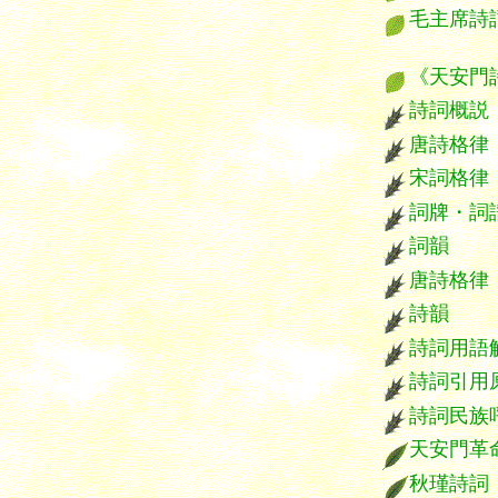
毛主席詩
*****
《天安門
詩詞概説
唐詩格律
宋詞格律
詞牌・詞
詞韻
唐詩格律
詩韻
詩詞用語
詩詞引用
詩詞民族
天安門革
秋瑾詩詞