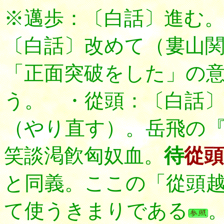
※邁歩：〔白話〕進む
〔白話〕改めて（婁山
「正面突破をした」の
う。 ・從頭：〔白話
（やり直す）。岳飛の
笑談渇飮匈奴血。
待
從頭
と同義。ここの「從頭
て使うきまりである