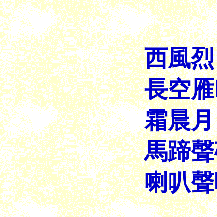
西風烈
長空雁
霜晨月
馬蹄聲
喇叭聲