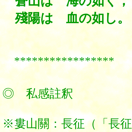
蒼山は 海の如く，
殘陽は 血の如し。
*****************
◎ 私感註釈
※婁山關：長征（「長