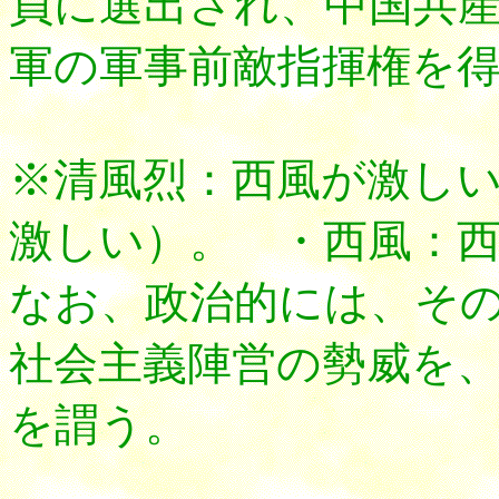
員に選出され、中国共
軍の軍事前敵指揮権を
※清風烈：西風が激し
激しい）。 ・西風：
なお、政治的には、そ
社会主義陣営の勢威を
を謂う。