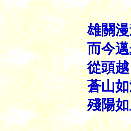
雄關漫
而今邁
從頭越
蒼山如
殘陽如