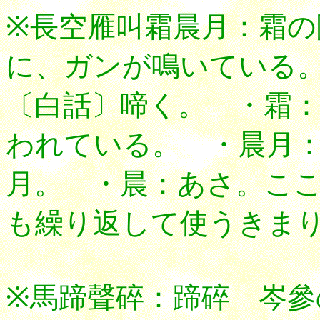
※長空雁叫霜晨月：霜
に、ガンが鳴いている
〔白話〕啼く。 ・霜
われている。 ・晨月
月。 ・晨：あさ。こ
も繰り返して使うきま
※馬蹄聲碎：蹄碎 岑參