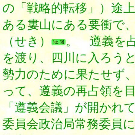
の「戦略的転移」）途
ある婁山にある要衝で
（せき）
。 遵義を
を渡り、四川に入ろう
勢力のために果たせず
って、遵義の再占領を
「遵義会議」が開かれ
委員会政治局常務委員