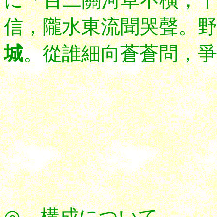
に「百二關河草不橫，
信，隴水東流聞哭聲。野
城
。從誰細向蒼蒼問，爭
◎ 構成について