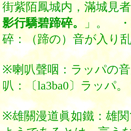
街紫陌鳳城内，滿城見者
影行驕碧蹄碎。
」。 
碎：（蹄の）音が入り
※喇叭聲咽：ラッパの
叭：〔la3ba0〕ラッ
※雄關漫道眞如鐵：雄関