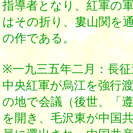
指導者となり、紅軍の
はその折り、婁山関を
の作である。
※一九三五年二月：長征
中央紅軍が烏江を強行
の地で会議（後世、「
を開き、毛沢東が中国