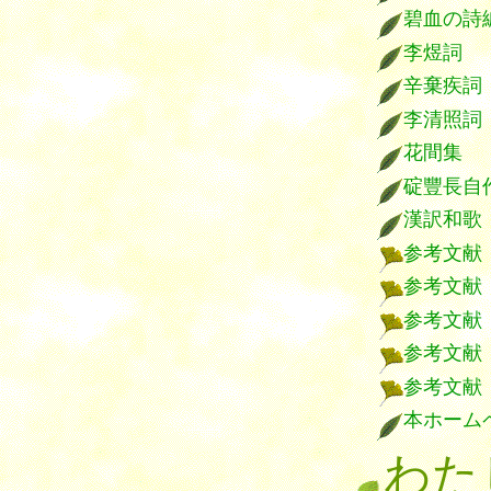
碧血の詩
李煜詞
辛棄疾詞
李清照詞
花間集
碇豐長自
漢訳和歌
参考文献
参考文献
参考文献
参考文献
参考文献
本ホーム
わた