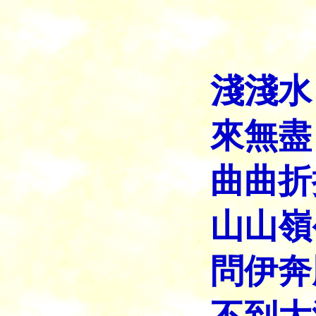
淺淺水
來無盡
曲曲折
山山嶺
問伊奔