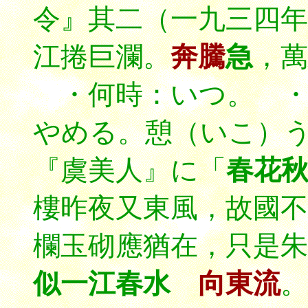
令』其二（一九三四
江捲巨瀾。
奔騰
急
，萬
・何時：いつ。 ・歇
やめる。憩（いこ）
『虞美人』に「
春花
樓昨夜又東風，故國
欄玉砌應猶在，只是朱
似一江春水
向東流
。