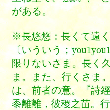
がある。
※長悠悠：長くて遠
〔いういう；you1yo
限りないさま。長く
ま。また、行くさま
は、前者の意。『詩
黍離離，彼稷之苗。行