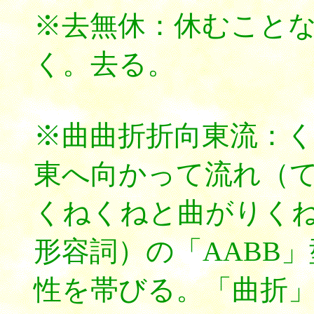
※去無休：休むこと
く。去る。
※曲曲折折向東流：
東へ向かって流れ（
くねくねと曲がりくね
形容詞）の「AABB
性を帯びる。「曲折