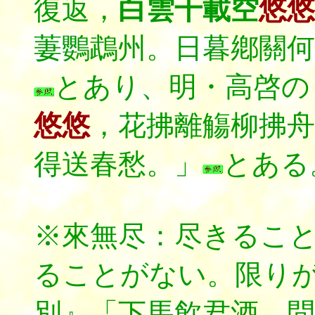
復返，
白雲千載空
悠悠
萋鸚鵡州。日暮鄕關何
とあり、明・高啓の
悠悠
，花拂離觴柳拂舟
得送春愁。」
とある
※來無尽：尽きるこ
ることがない。限り
別』「下馬飮君酒，問