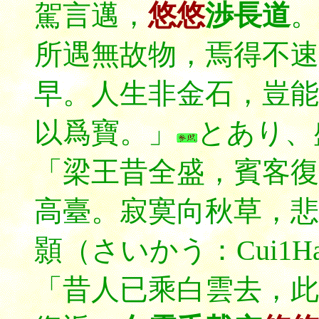
駕言邁，
悠悠
渉長道
。
所遇無故物，焉得不速
早。人生非金石，豈能
以爲寶。」
とあり、
「梁王昔全盛，賓客復
高臺。寂寞向秋草，悲
顥（さいかう：Cui1H
「昔人已乘白雲去，此