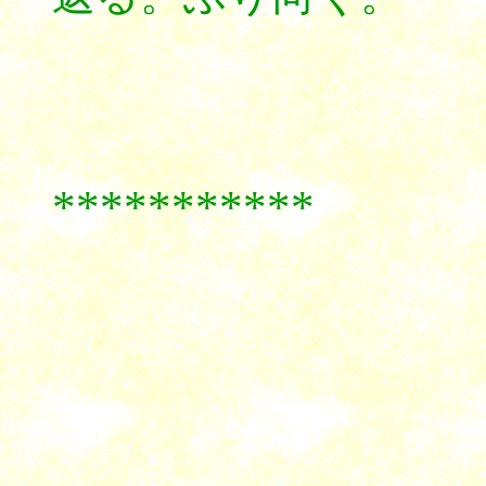
***********