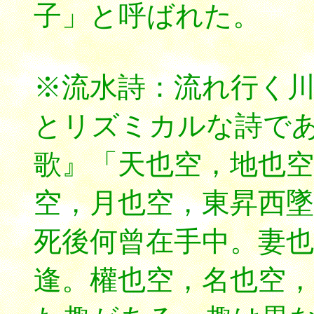
子」と呼ばれた。
※流水詩：流れ行く川
とリズミカルな詩で
歌』「天也空，地也空
空，月也空，東昇西墜
死後何曾在手中。妻也
逢。權也空，名也空，