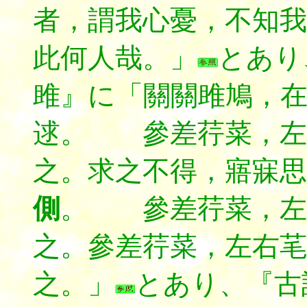
者，謂我心憂，不知我
此何人哉。」
とあり
雎』に「關關雎鳩，
逑。 參差荇菜，左
之。求之不得，寤寐思
側
。 參差荇菜，左
之。參差荇菜，左右芼
之。」
とあり、
『古