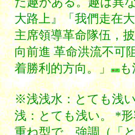
た趣がある。趣は異
大路上』「我們走在大
主席領導革命隊伍，披
向前進 革命洪流不可
着勝利的方向。」
も
※浅浅水：とても浅
浅：とても浅い。 *
重ね型で、強調（「