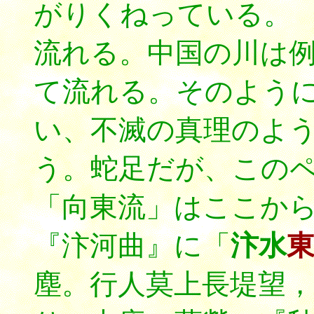
がりくねっている。
流れる。中国の川は
て流れる。そのよう
い、不滅の真理のよ
う。蛇足だが、この
「向東流」はここか
『汴河曲』に「
汴水
塵。行人莫上長堤望，