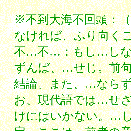
※不到大海不回頭：
なければ、ふり向く
不…不…：もし…し
ずんば、…せじ。前
結論。また、…なら
お、現代語では…せ
けにはいかない。…