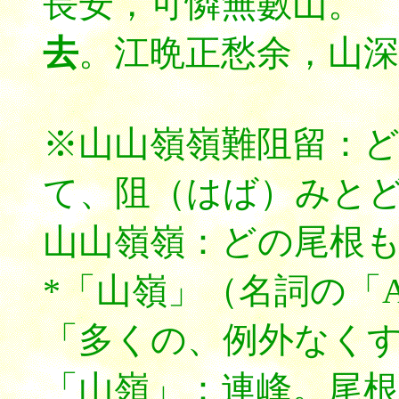
長安，可憐無數山
去
。江晩正愁余，山深
※山山嶺嶺難阻留：
て、阻（はば）みと
山山嶺嶺：どの尾根
*「山嶺」（名詞の「
「多くの、例外なく
「山嶺」：連峰。尾