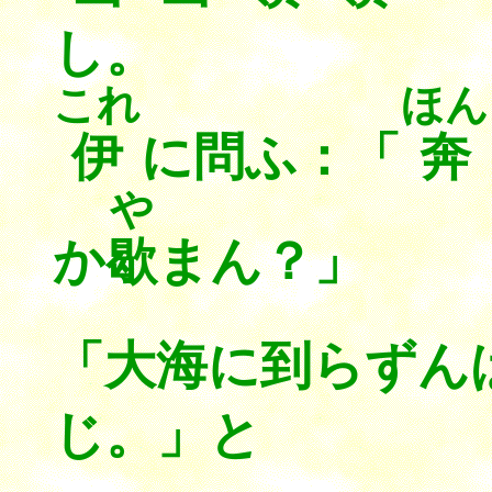
し。
これ
ほん
伊
に問ふ：「
奔
や
か
歇
まん？」
「大海に到ら
じ。」と