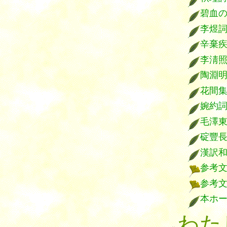
碧血
李煜
辛棄
李淸
陶淵
花間
婉約
毛澤
碇豐
漢訳
参考
参考
本ホ
わた