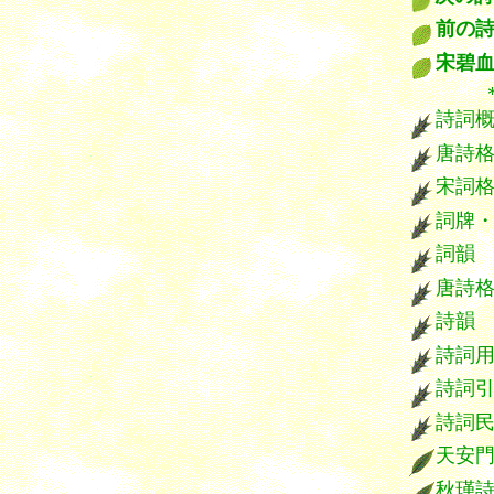
前の
宋碧
*****
詩詞
唐詩
宋詞
詞牌
詞韻
唐詩
詩韻
詩詞
詩詞
詩詞
天安
秋瑾