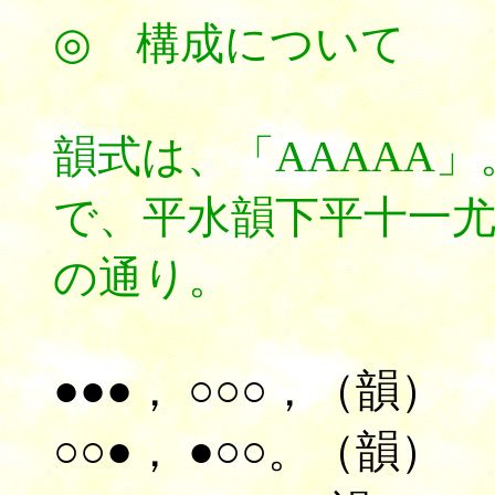
◎
構成
について
韻式は
、「AAAAA
で、平水韻下平十一
の通り。
●●●， ○○○，（韻）
○○●， ●○○。（韻）