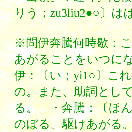
りう；zu3liu2●○
※問伊奔騰何時歇：
あがることをいつに
伊：〔い；yi1○〕
の。また、助詞とし
る。 ・奔騰：〔ほんとう
のぼる。駆けあがる