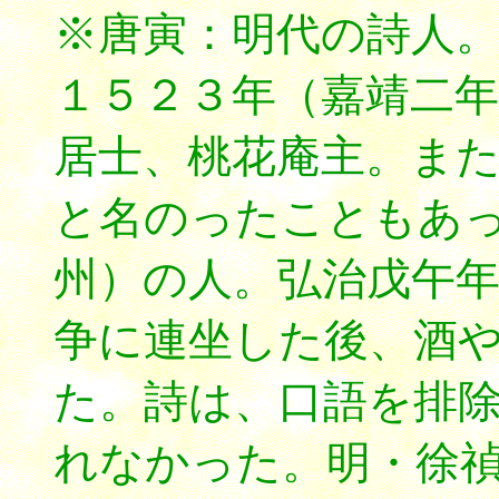
※唐寅：明代の詩人
１５２３年（嘉靖二
居士、桃花庵主。ま
と名のったこともあ
州）の人。弘治戊午
争に連坐した後、酒
た。詩は、口語を排
れなかった。明・徐