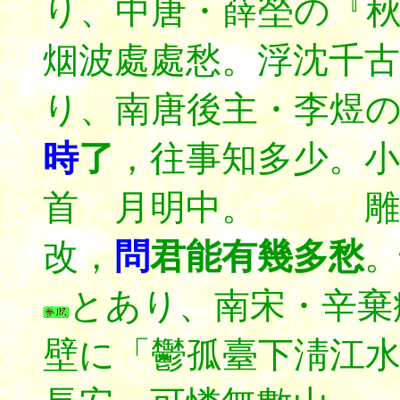
り、
中唐・薛塋の『
烟波處處愁。浮沈千古
り、南唐後主・李煜
時
了
，往事知多少。小
首 月明中。 雕欄
改，
問
君能有幾多愁
。
とあり、南宋・辛棄
壁に「鬱孤臺下淸江