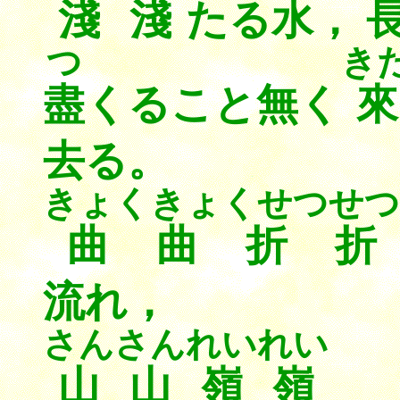
淺淺
たる水， 
つ
き
盡
くること無く
來
去る。
きょくきょくせつせつ
曲曲折折
流れ，
さんさんれいれい
山山嶺嶺