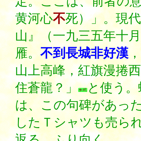
定。ここは、前者の
黄河心
不
死）」。現
山』（一九三五年十
雁。
不到長城非好漢
山上高峰，紅旗漫捲西
住蒼龍？」
と使う。
は、この句碑があっ
したＴシャツも売ら
返る。ふり向く。