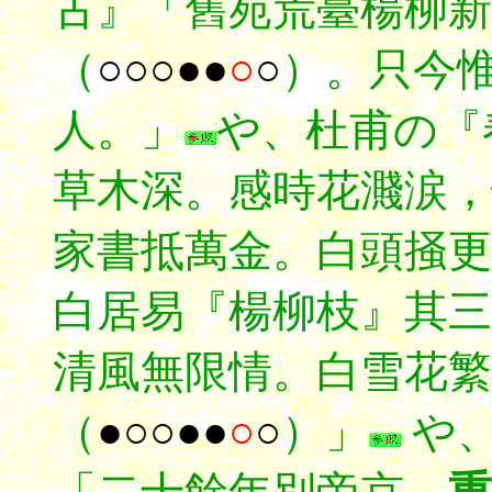
古』「舊苑荒臺楊柳新
（
○○○●●
○
○
）。只今
人。」
や、
杜甫の『
草木深。感時花濺涙，
家書抵萬金。白頭掻更
白居易『楊柳枝』其
清風無限
情。白雪花繁
（
●○○●●
○
○
）」
や、劉禹錫の『與歌者何戡』