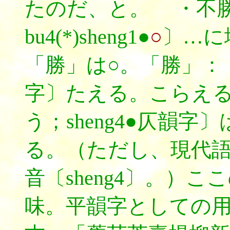
たのだ、と。 ・不
bu4(*)sheng1●
○
〕…に
「勝」は○。「勝」：〔
字〕たえる。こらえ
う；sheng4●仄韻
る。（ただし、現代
音〔sheng4〕。）
味。平韻字としての