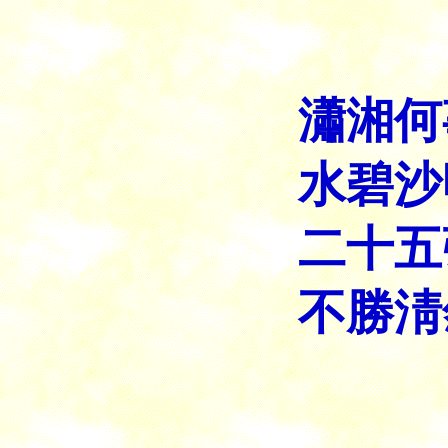
瀟湘何
水碧沙
二十五
不勝淸