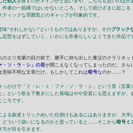
した犯人
を探すのがメインかと思いきや、こちらも思いのほか
、作者の一筋縄ではいかないところ。そして続けざまに起こる
スティックな雰囲気とのギャップが印象的です。
味“それしかない”というものではありますが、その
ブラック
ん定型をはずしていく、いかにも作者らしいよくできた作品で
のエリ先輩の目の前で、勝手に持ち出した養父のクラリネッ
ァ・ソ・ラ・シ」の音
が聞こえなくなってしまったのだ。さら
は意味不明な文章だけ。もしかしてこれは
暗号
なのか……？
っかけで「ド・レ・ミ・ファ・ソ・ラ・シ」という音（言葉
た」
という歌を下敷きにした発端はやや安直にも思えますが、
ところです。
よる叙述トリックめいた仕掛けもあるにはありますが、大半
、どういう扱いになるのかと思っていると……そこから
暗号ミ
ぎ方が目を引きます。