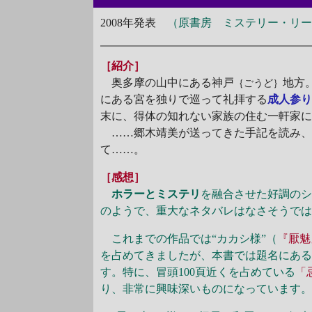
2008年発表
（原書房 ミステリー・リ
［紹介］
奥多摩の山中にある神戸
地方
｛ごうど｝
にある宮を独りで巡って礼拝する
成人参
末に、得体の知れない家族の住む一軒家
……郷木靖美が送ってきた手記を読み、
て……。
［感想］
ホラーとミステリ
を融合させた好調の
のようで、重大なネタバレはなさそうで
これまでの作品では“カカシ様”（
『厭魅
を占めてきましたが、本書では題名にある
す。特に、冒頭100頁近くを占めている
「
り、非常に興味深いものになっています