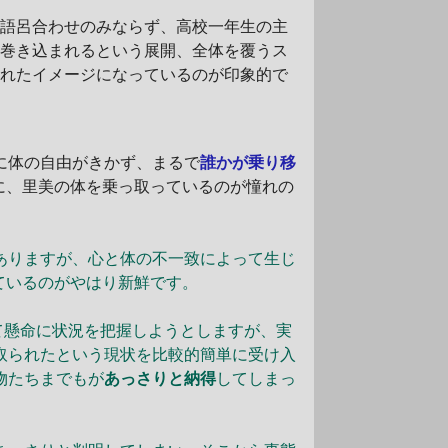
の語呂合わせのみならず、高校一年生の主
に巻き込まれるという展開、全体を覆うス
されたイメージになっているのが印象的で
に体の自由がきかず、まるで
誰かが乗り移
に、里美の体を乗っ取っているのが憧れの
ありますが、心と体の不一致によって生じ
ているのがやはり新鮮です。
て懸命に状況を把握しようとしますが、実
取られたという現状を比較的簡単に受け入
物たちまでもが
あっさりと納得
してしまっ