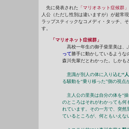
先に発表された
「マリオネット症候群
人公（ただし性別は違いますが）が超常
ラップスティックなコメディ・タッチ、
す。
「マリオネット症候群」
高校一年生の御子柴里美は、ふ
って
勝手に動かしているような
森川先輩だとわかった。しかも
意識が別人の体に入り込む
“
る騒動を“乗り移った”側の視点
主人公の里美は自分の体を“操
のところはそれがわかっても何
れています。その一方で、突然
ているところが、何ともいえな