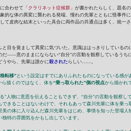
」
に合わせて
「クラリネット症候群」
が書かれたらしく、題名
現象的な体の異変に襲われる発端、憧れの先輩とともに怪事件
そして皮肉な結末といった具合に両作品の共通点は多く、統一
と目を覚まして異変に気づいた。意識ははっきりしているの
のだ――意のままにならない“自分”の言動を観察しているうち
どうやら、先輩は誰かに
殺された
らしい……。
人格転移”
という設定はすでにありふれたものになっている感が
から描くのではなく、体を
“乗っ取られた”側の視点
から描かれ
る”人物に意思を伝えることもできず、“自分”の言動を観察し
もできることはないわけで、それもあって森川先輩に体を乗っ
里美の体に入り込んだ森川先輩をはじめ、事情を知った登場人
い独特の雰囲気をかもし出しています。