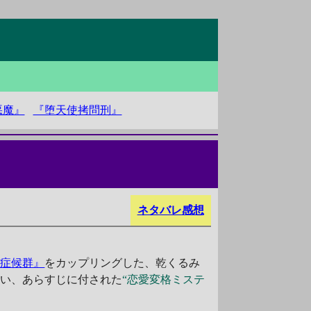
悪魔』
『堕天使拷問刑』
ネタバレ感想
ト症候群』
をカップリングした、乾くるみ
いい、あらすじに付された
“恋愛変格ミステ