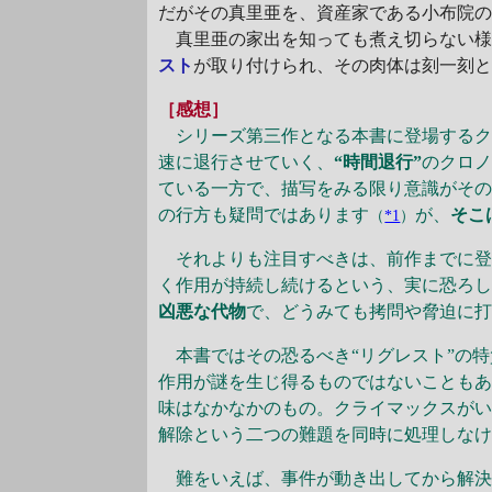
だがその真里亜を、資産家である小布院
真里亜の家出を知っても煮え切らない様子
スト
が取り付けられ、その肉体は刻一刻
［感想］
シリーズ第三作となる本書に登場するクロ
速に退行させていく、
“時間退行”
のクロ
ている一方で、描写をみる限り意識がその
の行方も疑問ではあります
が、
そこ
（
*1
）
それよりも注目すべきは、前作までに登場
く作用が持続し続けるという、実に恐ろし
凶悪な代物
で、どうみても拷問や脅迫に打
本書ではその恐るべき“リグレスト”の特
作用が謎を生じ得るものではないことも
味はなかなかのもの。クライマックスが
解除という二つの難題を同時に処理しな
難をいえば、事件が動き出してから解決