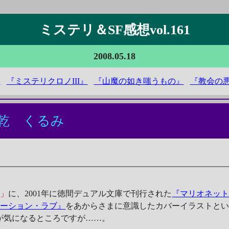
ミステリ＆SF感想vol.161
2008.05.18
』
『ミステリクロノIII』
『山魔の如き嗤うもの』
『教会の
乾 くるみ
群」
に、2001年に徳間デュアル文庫で刊行された
『マリオネッ
エーション・ラブ』
をあからさまに意識したカバーイラストと
が気になるところですが……。