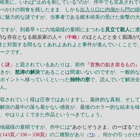
靖美に、いわば“止めを刺している”のが、作中でも言及されて
食べかけの朝食を残したまま、しかも
出入り口に内側から閂の
実に魅力的な謎ですが、当事者である郷木靖美の受けた衝撃の
ですが、到着早々に六地蔵様の童唄にまつわる
見立て殺人
に
的な存在となる鍛炭家の人々
（中略）
のほとんどと全く面識が
者と対面する間もなくあれよあれよと事件が進んでいくことで
ニークです。
導く謎」
と題されているあたりは、前作
『首無の如き祟るもの
べきか。
怒涛の解決
であることは間違いないのですが、一般的
のポイントへ移っていくといった
独特の形
で、読んでいて解決
せん。
回収されていく様は圧巻ではありますし、最終的な真相、そし
、解決の最中の落ち着かない感覚が、最後のホラー的な結末を
が、やはりよくできた作品というべきでしょう。
地蔵様の童唄ですが、作中には
“あかじぞうさま、のーぼる”
と
（143頁／336～338頁）
の二種類があり
、何かの引っかけ
（
*3
）