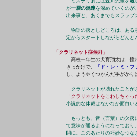
ミステリ的には森川先輩を
殺
が
一層の混迷
を深めていくのが
出来事と、あくまでもスラップ
物語の落としどころは、ある意
定からスタートしながらどんど
「クラリネット症候群」
高校一年生の犬育翔太は、憧れ
きっかけで、
「ド・レ・ミ・フ
し、ようやくつかんだ手がかり
クラリネットが壊れたことがき
「クラリネットをこわしちゃっ
小説的な体裁はなかなか面白い
もっとも、音（言葉）の欠落に
て意味が通るようになっており
開に。このあたりの巧妙なつな