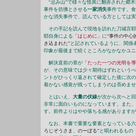
“忌み山”で様々な怪異に翻弄された郷木
事件を彷彿とさせる
一家消失
事件です。
かな消失事件で、読んでいる方としては
その手記を読んで現地を訪れた刀城言耶
耶自身による
「はじめに」
に
“事件の中心
き込まれた”
と記されているように、関係
印象が最後まで続くところがなかなかユ
解決直前の章が
「たった一つの光明を
が、その意味では少々期待はずれという
ントがひっくり返されて確定した後に次
着かない感覚が残ってしまうのは否めま
とはいえ、
大量の伏線
が次から次へと
非常に面白いものになっています。また
す。前作よりはやや落ちる感があります
なお、本書で重要な要素となっている六
ろじぞうさま、のーぼる”
と唄われるもの