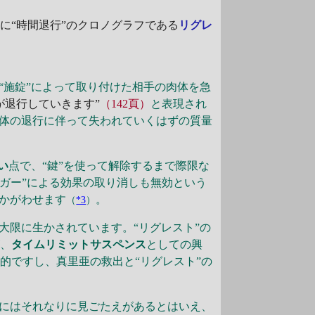
“時間退行”のクロノグラフである
リグレ
“施錠”によって取り付けた相手の肉体を急
が退行していきます”
（142頁）
と表現され
肉体の退行に伴って失われていくはずの質量
い
点で、“鍵”を使って解除するまで際限な
リガー”による効果の取り消しも無効という
うかがわせます
。
（
*3
）
大限に生かされています。“リグレスト”の
が、
タイムリミットサスペンス
としての興
的ですし、真里亜の救出と“リグレスト”の
”にはそれなりに見ごたえがあるとはいえ、