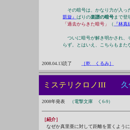
その暗号は、かなり力が入った
凱旋』
ばりの
楽譜の暗号
まで登
「過去からきた暗号」
（
『林真
ついに暗号が解き明かされ、そ
らず。とはいえ、こちらもまた
2008.04.13読了
［乾 くるみ］
ミステリクロノIII
久
2008年発表
（電撃文庫 く6-9）
［紹介］
なぜか真里亜に対して距離を置くように