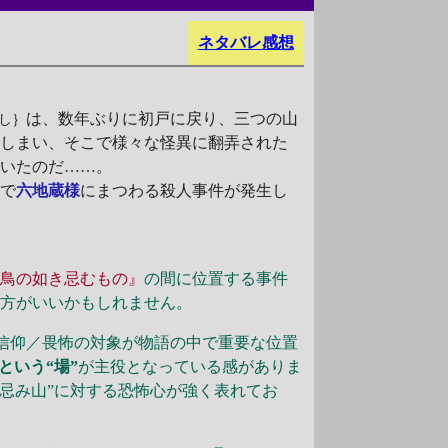
ネタバレ感想
は、数年ぶりに初戸に戻り、三つの山
し｝
でしまい、そこで様々な怪異に翻弄された
ていたのだ……。
落で
六地蔵様
にまつわる殺人事件が発生し
凶鳥の如き忌むもの』
の間に位置する事件
た方がいいかもしれません。
信仰／畏怖の対象が物語の中で重要な位置
という“場”
が主役となっている感がありま
忌み山”に対する恐怖心が強く表れてお