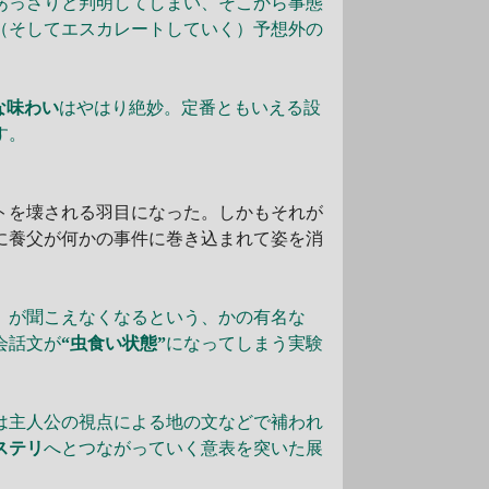
あっさりと判明してしまい、そこから事態
（そしてエスカレートしていく）予想外の
な味わい
はやはり絶妙。定番ともいえる設
す。
トを壊される羽目になった。しかもそれが
に養父が何かの事件に巻き込まれて姿を消
）が聞こえなくなるという、かの有名な
会話文が
“虫食い状態”
になってしまう実験
は主人公の視点による地の文などで補われ
ステリ
へとつながっていく意表を突いた展