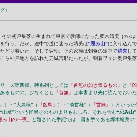
ーグ）
。その初戸集落に生まれて東京で教師になった郷木靖美
｛のぶよ
り
を行う。だが、途中で道に迷った靖美は
“忌み山”
に入り込ん
にたどり着いた。そして翌朝、その家族は朝食の途中で
消失
し
自ら神戸地方を訪れた刀城言耶だったが、到着早々に奥戸集
シリーズ第四弾。時系列としては
『首無の如き祟るもの』
と
『
はあるものの、少なくとも
『首無』
は本書より先に読んでおい
』
）・“大鳥様”（
『凶鳥』
）・“淡首様”（
『首無』
）といった
“山魔”という怪異そのものよりもむしろ、それを含む
“忌み山”
忌み山の一夜」
と題された手記では、書き手である郷木靖美の“
。