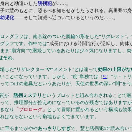
の身内と勘違いした
誘拐犯
が……。
の慧のもとに、恐るべき知らせがもたらされる。真里亜の身に
と
幼児化
――そして消滅へ近づいているというのだ……。
ノグラフは、南京錠のついた腕輪の形をした“リグレスト”。
ノグラフです。作中では
“成長における時間進行が逆転し、肉体
まま“順方向”で継続しているあたりは少々気になりますし、
はそれ
。
した“リザレクター”や“メメント”とは違って
効果の上限がな
いことになっています。しかも、“錠”単独では
“リ・ト
（
*2
）
ってつけの道具だというあたりが、天使の世界の深い“闇”を
質が、
誘拐ミステリ
というプロットと組み合わされることで最
あって、推理部分が控えめになっているのが残念ではあります
いきなり
「プロローグ」
として冒頭に置かれるという構成も効果
ければならないという窮地もよくできています。
に至るまでがやや
あっさりしすぎ
で、慧と誘拐犯の“読み合い