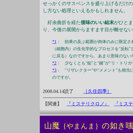
せっかくのサスペンスを盛り上げるだけの
し方ない処理といえるかもしれません。
紆余曲折を経た
後味のいい結末
がひと
り、今後の展開からますます目が離せな
*1
： 効果の及ぶ範囲が肉体のみに限定さ
（細胞内）の生化学的なプロセスを“反転”
に戻る）なのですから、あまり意味のない
*2
： 少なくとも“錠”と“鍵”が“リ・トリ
*3
： “リザレクター”や“メメント”も相
のですが。
2008.04.14読了
［久住四季］
【関連】
『ミステリクロノ』
『ミステ
山魔
の如き
｛やまんま｝