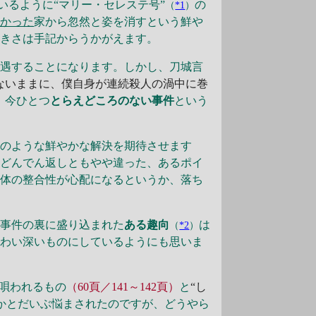
いるように“マリー・セレステ号”
の
（
*1
）
掛かった
家から忽然と姿を消すという鮮や
大きさは手記からうかがえます。
遭遇することになります。しかし、刀城言
ないままに、僕自身が連続殺人の渦中に巻
、今ひとつ
とらえどころのない事件
という
』
のような鮮やかな解決を期待させます
などんでん返しともやや違った、あるポイ
全体の整合性が心配になるというか、落ち
て事件の裏に盛り込まれた
ある趣向
は
（
*2
）
味わい深いものにしているようにも思いま
唄われるもの
（60頁／141～142頁）
と
“し
かとだいぶ悩まされたのですが、どうやら