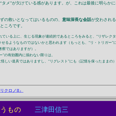
“タメ”が欠けている感があります。が、これは最後に明らかに
まずの救いとなってはいるものの、
意味深長な会話
が交わされ
いところです。
れている上に、生じる現象が連続的であるところをみると、“リザレクタ
させるようなものではないかと思われます（もっとも、“リ・トリガー”
考察ではありますが）。
ガー”の有効圏内に揃わない限りは。
当に怪しい道具ではありますし、“リグレスト”にも（記憶を保ったままの
リクロノII』
嗤うもの
三津田信三