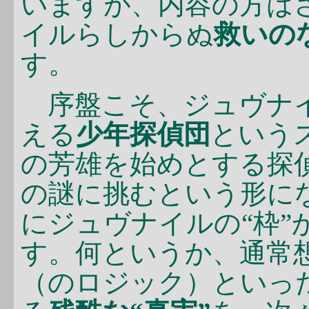
いますが、内容の方は
イルらしからぬ
救いの
す。
序盤こそ、ジュヴナイ
える
少年探偵団
という
の芳雄を始めとする探
の謎に挑むという形に
にジュヴナイルの“枠”
す。何というか、通常
（のロジック）といっ