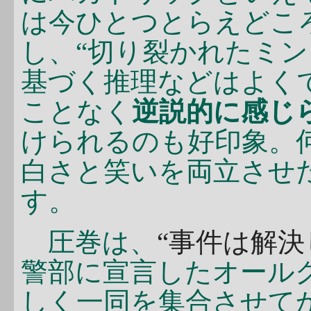
は今ひとつとらえどこ
し、“切り裂かれたミン
基づく推理などはよく
ことなく
逆説的に感じ
けられるのも好印象。
白さと笑いを両立させ
す。
圧巻は、
“事件は解決
警部に宣言したオール
しく一同を集合させてか