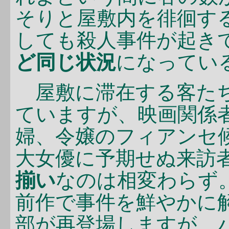
そりと屋敷内を徘徊す
しても殺人事件が起き
ど同じ状況
になってい
屋敷に滞在する客たち
ていますが、映画関係
婦、令嬢のフィアンセ
大女優に予期せぬ来訪
揃い
なのは相変わらず
前作で事件を鮮やかに
部が再登場しますが、