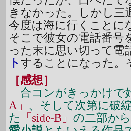
きなかった。しかし三
今度は海に行くことに
そこで彼女の電話番号
った末に思い切って電
ト
することになった。
［感想］
合コンがきっかけで
A」
、そして次第に破
た
「side-B」
の二部から
愛小説
ともいえる作品