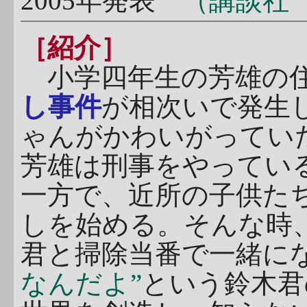
2005年発表
（講談社
［紹介］
小学四年生の芳雄の住
し事件
が相次いで発生
ゃんがかわいがってい
芳雄は刑事をやってい
一方で、近所の子供た
しを始める。そんな時
君と掃除当番で一緒に
なんだよ”
という鈴木君