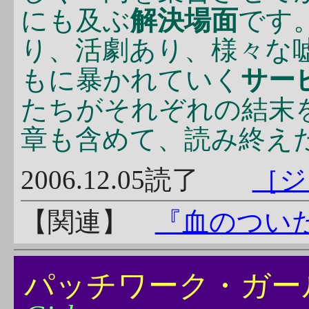
にも及ぶ
解決場面
です
り、活劇あり、様々な
もに暴かれていく
サー
たちがそれぞれの結末
章も含めて、読み終え
2006.12.05読了
［ジ
【関連】
『血のつい
パッチワーク・ガ