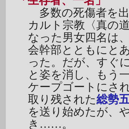
「生存者、一名」
多数の死傷者を出
カルト宗教〈真の
なった男女四名は
会幹部とともにと
った。だが、すぐ
と姿を消し、もう
ケープゴートにさ
取り残された
総勢
を送り始めたが、
き……。