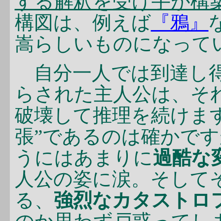
する解釈を受け手が構
構図は、例えば
『鴉』
嵩らしいものになって
自分一人では到達し得
らされた主人公は、それ
破壊して推理を続けま
張”であるのは確かです
うにはあまりに
過酷な
人公の姿に涙。そして
る、
強烈なカタストロ