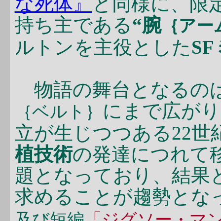
な死体』
と同様に、限定
持ち主である
“腕
｛アー
ルトンを主役とした
S
物語の舞台となるのは
にまで広がり
｛ベルト｝
立が生じつつある22世
植技術
の発達につれて
題となっており、結果
求めることが趨勢とな
及び短編
「ジグソー・マ