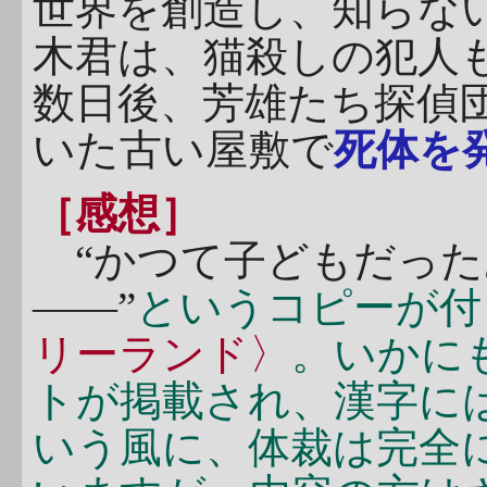
世界を創造し、知らな
木君は、猫殺しの犯人
数日後、芳雄たち探偵
いた古い屋敷で
死体を
［感想］
“かつて子どもだっ
――”
というコピーが付
リーランド〉
。いかに
トが掲載され、漢字に
いう風に、体裁は完全