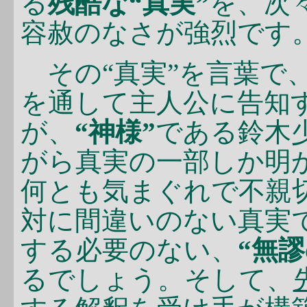
る
残酷な“真実”
を、次
容赦のなさが強烈です
その“真実”を言葉で、
を通して主人公に告知
が、
“神様”
である鈴木
がら真実の一部しか明
何とも気まぐれで不親
対に間違いのない真実
する必要のない、
“無
るでしょう。そして、