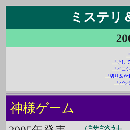
ミステリ＆S
20
『そし
『イニ
『切り裂か
『パッ
神様ゲーム