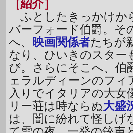
［紹介］
ふとしたきっかけから
バーフォード伯爵。そ
へ、
映画関係者
たちが
なり、ひいきのスター
び。さらにそこへ、伯
ェラルディーンのフィ
入りでイタリアの大女
リー荘は時ならぬ
大盛
は、闇に紛れて怪しげ
て雪の夜、一発の銃声