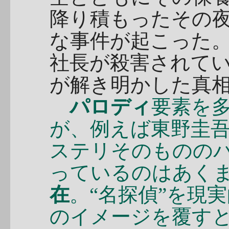
降り積もったその
な事件が起こった
社長が殺害されて
が解き明かした真
パロディ
要素を
が、例えば東野圭
ステリそのものの
っているのはあく
在
。“名探偵”を現
のイメージを覆す