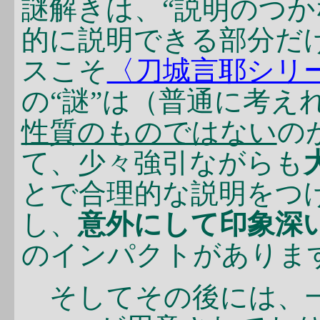
謎解きは、“説明のつ
的に説明できる部分だ
スこそ
〈刀城言耶シリ
の“謎”は（普通に考え
性質のものではない
の
て、少々強引ながらも
とで合理的な説明をつけ
し、
意外にして印象深い
のインパクトがありま
そしてその後には、