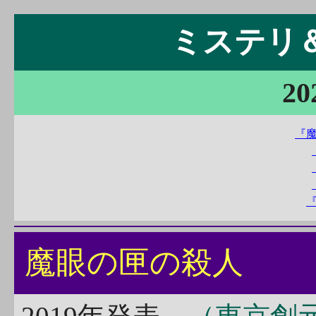
ミステリ＆S
20
『
魔眼の匣の殺人