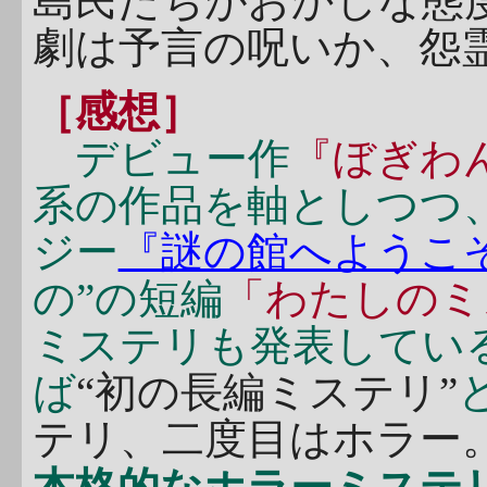
島民たちがおかしな態
劇は予言の呪いか、怨
［感想］
デビュー作
『ぼぎわ
系の作品を軸としつつ、
ジー
『謎の館へようこそ
の”の短編
「わたしのミ
ミステリも発表してい
ば
“初の長編ミステリ”
テリ、二度目はホラー。