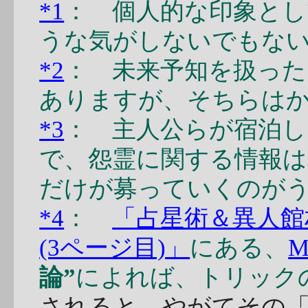
*1
： 個人的な印象と
うな気がしないでもな
*2
： 未来予知を扱った
ありますが、そちらは
*3
： 主人公らが宿泊し
で、怨霊に関する情報は
だけが募っていくのが
*4
：
「占星術＆異人館
(3ページ目)」
にある、
論”
によれば、トリック
されると、やがてその「