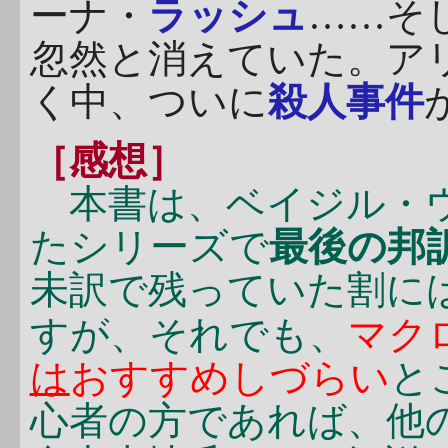
ーナ・
ラッシュ
……そ
忽然と消えていた。ア
く中、ついに
殺人事件
［感想］
本書は、ベイジル・ウ
たシリーズで
最後の邦
未訳で残っていた割に
すが、それでも、
マク
は
おすすめしづらい
と
心者の方であれば、他