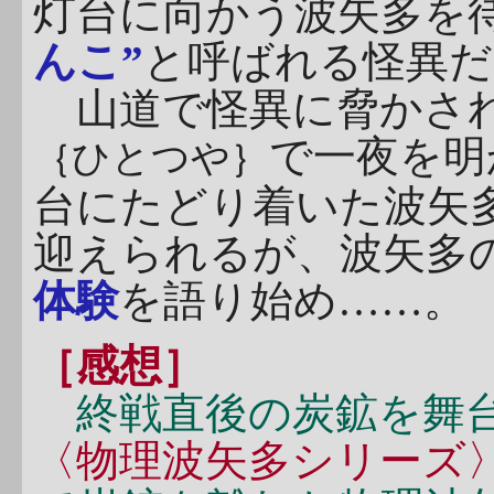
灯台に向かう波矢多を
んこ”
と呼ばれる怪異だ
山道で怪異に脅かされ
で一夜を明
｛ひとつや｝
台にたどり着いた波矢
迎えられるが、波矢多
体験
を語り始め……。
［感想］
終戦直後の炭鉱を舞
〈物理波矢多シリーズ