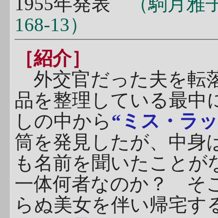
1955年発表
（駒月雅
168-13）
［紹介］
外交官だった夫を転落
品を整理している最中
しの中から
“ミス・ラッ
筒を発見したが、中身
も名前を聞いたことがな
一体何者なのか？ そ
らぬ美女を伴い帰宅す