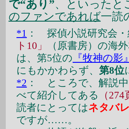
で“あり”
、といったと
のファンであれば
一読
*1
： 探偵小説研究会・
ト10」
（原書房）の海
は、第5位の
『牧神の影
にもかかわらず、
第8位
*2
： ところで、解説中
べて紹介してある
（27
読者にとっては
ネタバ
ですが……。