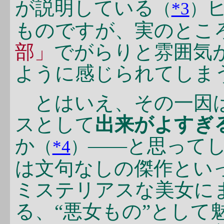
が説明している
（
*3
）
ものですが、実のとこ
部」
でがらりと雰囲気
ように感じられてしま
とはいえ、その一因
スとして
出来がよすぎ
か
――と思って
（
*4
）
は文句なしの傑作とい
ミステリアスな美女に
る、“悪女もの”として