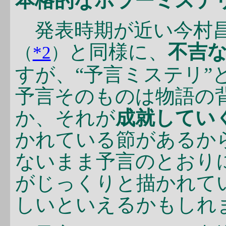
本格的なホラーミステ
発表時期が近い今村
と同様に、
不吉
（
*2
）
すが、“予言ミステリ”
予言そのものは物語の
か、それが
成就してい
かれている節があるか
ないまま予言のとおり
がじっくりと描かれて
しいといえるかもしれ