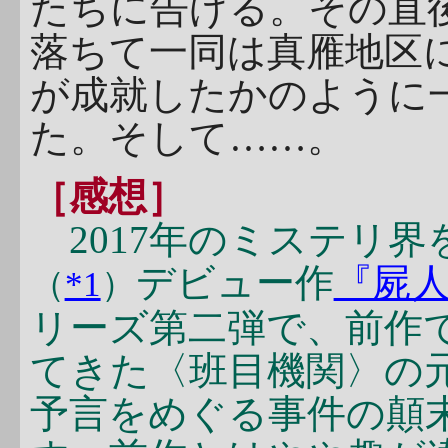
たちに告げる。その直
落ちて一同は真雁地区
が成就したかのように
た。そして……。
［感想］
2017年のミステリ界
デビュー作
『屍
（
*1
）
リーズ第二弾で、前作
てきた〈班目機関〉の
予言をめぐる事件の顛