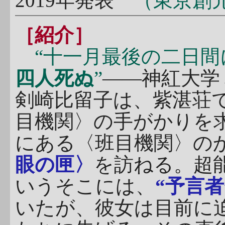
2019年発表
（東京創
［紹介］
“十一月最後の二日間
四人死ぬ
”
――神紅大学
剣崎比留子は、紫湛荘
目機関〉の手がかりを
にある〈班目機関〉の
眼の匣〉
を訪ねる。超
いうそこには、
“予言者
いたが、彼女は目前に