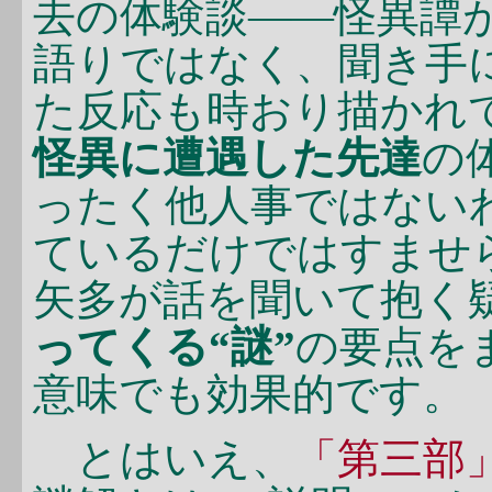
去の体験談――怪異譚
語りではなく、聞き手
た反応も時おり描かれ
怪異に遭遇した先達
の
ったく他人事ではない
ているだけではすませ
矢多が話を聞いて抱く
ってくる“謎”
の要点を
意味でも効果的です。
とはいえ、
「第三部