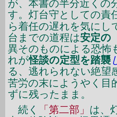
が、本書の半分近くの
す。灯台守としての責任
ら着任の遅れを気にし
台までの道程は
安定の
異そのものによる恐怖
れが
怪談の定型を踏襲
る、逃れられない絶望
苦労の末にようやく目
ずに残ったまま。
続く
「第二部」
は、