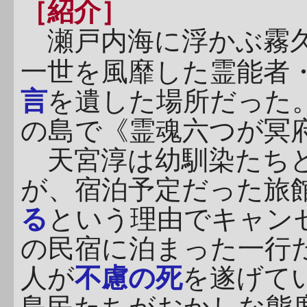
［紹介］
瀬戸内海に浮かぶ霧
一世を風靡した霊能者
言
を遺した場所だった
の島で《霊魂六つが冥
天宮淳は幼馴染たちと
が、宿泊予定だった旅
る
という理由でキャン
の民宿に泊まった一行
人が
不慮の死
を遂げて