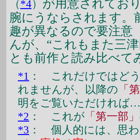
が用意されてお
（
*4
）
腕にうならされます。
趣が異なるので要注意
んが、“これもまた三津
とも前作と読み比べて
*1
： これだけではど
れませんが、以降の
「
明をご覧いただければ
*2
： これが
「第一部」
*3
： 個人的には、思