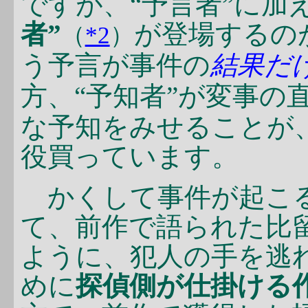
ですが、“予言者”に加
者”
が登場するの
（
*2
）
う予言が事件の
結果だ
方、“予知者”が変事の
な予知をみせることが
役買っています。
かくして事件が起こる
て、前作で語られた比留
ように、犯人の手を逃
めに
探偵側が仕掛ける