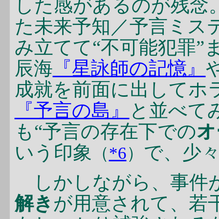
した感があるのが残念
た未来予知／予言ミステ
み立てて“不可能犯罪”
辰海
『星詠師の記憶』
成就を前面に出してホ
『予言の島』
と並べて
も“予言の存在下での
オ
いう印象
で、少
（
*6
）
しかしながら、事件
解き
が用意されて、若