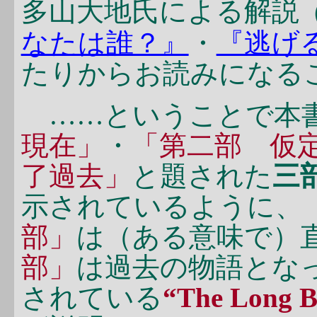
多山大地氏による解説
なたは誰？』
・
『逃げ
たりからお読みになる
……ということで本
現在」
・
「第二部 仮
了過去」
と題された
三
示されているように、
部」
は（ある意味で）
部」
は過去の物語とな
されている
“The Long 