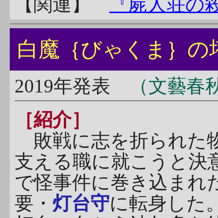
【関連】
『屍人荘の
白魔
｛びゃくま｝
2019年発表
（文藝春
［紹介］
敗戦に志を折られた物
支える職に就こうと決
で怪事件に巻き込まれ
要・
灯台守
に転身した