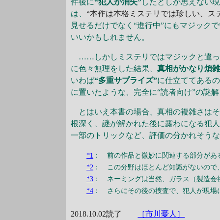
件後に
“犯人が消失”
したとしか思えない
は、
“本作は本格ミステリでは珍しい、ス
見せるだけでなく“進行中”にもマジック
いいかもしれません。
……しかしミステリではマジックと違って
に色々無理をした結果、
真相がかなり煩
いわば
“多重サプライズ”
に仕立ててある
に置いたような、完全に“読者向け”の謎
とはいえ本書の場合、真相の複雑さはそ
根深く、謎が解かれた後に露わになる犯
一部のトリックなど、評価の分かれそう
*1
： 前の作品と微妙に関連する部分があ
*2
： この分野はほとんど知識がないので
*3
： ネーミングは当然、ガラス（製造会
*4
： さらにその後の捜査で、犯人が現場
2018.10.02読了
［市川憂人］