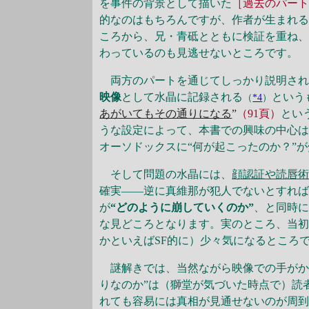
を事件の背景として描いた
［過去のパー
的なのはもちろんですが、作者が生まれ
ころから、兄・青砥とともに検証を重ね
わっているのも見逃せないところです。
両方のパートを通じてしっかり説明され
映像
として水晶に記録される
という
（
*4
）
あがいてもその通りになる
”
（91頁）
とい
うな設定によって、本書での興味の中心は
オーソドックスに“何が起こったのか？”
そして問題の水晶には、
顔認証や読唇術
確実――逆に真維那が犯人でないとすれ
が
“どのように崩していくのか”
、と同時
な見どころとなります。実のところ、当初
かといえばSF的に）少々気になるところ
謎解きでは、当然ながら映像での手がか
りなのか”は（獅堂が気づいた時点で）読
れても容易には真相が見通せないのが周