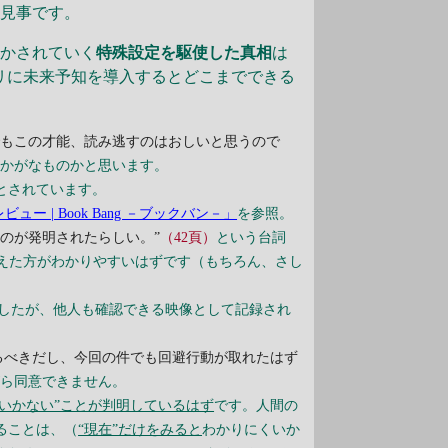
お見事です。
かされていく
特殊設定を駆使した真相
は
リに未来予知を導入するとどこまでできる
。でもこの才能、読み逃すのはおしいと思うので
いかがなものかと思います。
とされています。
 | Book Bang －ブックバン－」
を参照。
のが発明されたらしい。”
（42頁）
という台詞
えた方がわかりやすいはずです（もちろん、さし
したが、他人も確認できる映像として記録され
るべきだし、今回の件でも回避行動が取れたはず
がら同意できません。
くいかない”ことが判明しているはず
です。人間の
ることは、（
“現在”だけをみると
わかりにくいか