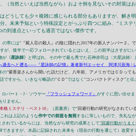
で、（当然といえば当然ながら）およそ例を見ないその対策は
はどうしても少々複雑に感じられる部分もありますが、解き明
分。未来予知という特殊設定とがっぷり四つに組み、“ミステ
つの到達点といっても過言ではない傑作です。
）の帯には
“『屍人荘の殺人』の陰に隠れた2017年の新人ナンバー２
ますが、後半で一応フォローされているとはいえ、この前半はさすがに
物が
〈星詠師〉
と呼ばれ、その中で最も秀でた石神赤司は〈大星詠師〉
過去へと遡る――『星詠師の記憶』著者新刊エッセイ 阿津川辰海 | レビュー
年の
“紫香楽さんから聞いた話だけど、八年前、アメリカではＣＤっても
の話ですから、いきなり略語の
“ＣＤ”
ではなく
“コンパクトディスク”
と伝
、ロバート・J・ソウヤー
『フラッシュフォワード』
がすぐに思い出せま
ありません。
9 本格ミステリ・ベスト10」
（原書房）で
“回避行動の研究がなされてい
、これは上記のような
作中での前提を無視
するに等しいもので、失礼な
とされているからには、当然ながら研究の成果として
“回避行動がうま
解できますが、水晶に記録された未来を（現在の行動を通じて）改変す