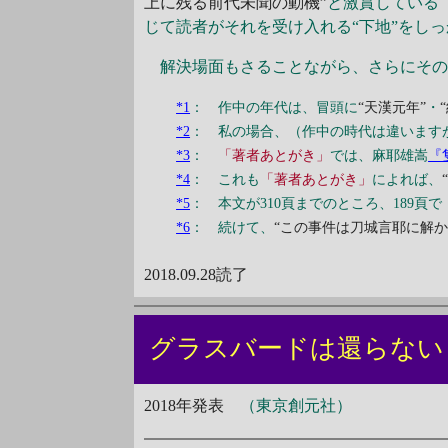
上に残る前代未聞の動機”
と激賞している
じて読者がそれを受け入れる“下地”をし
解決場面もさることながら、さらにその
*1
： 作中の年代は、冒頭に
“天漢元年”
・
*2
： 私の場合、（作中の時代は違います
*3
：
「著者あとがき」
では、麻耶雄嵩
『
*4
： これも
「著者あとがき」
によれば、
*5
： 本文が310頁までのところ、189頁で
*6
： 続けて、
“この事件は刀城言耶に解か
2018.09.28読了
グラスバードは還ら
2018年発表
（東京創元社）