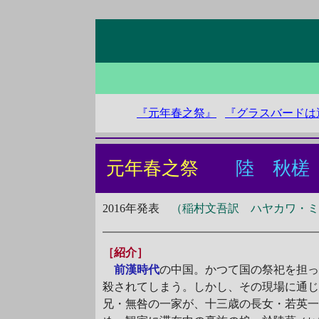
『元年春之祭』
『グラスバードは
元年春之祭
陸 秋槎
2016年発表
（稲村文吾訳 ハヤカワ・ミス
［紹介］
前漢時代
の中国。かつて国の祭祀を担
殺されてしまう。しかし、その現場に通
兄・無咎の一家が、十三歳の長女・若英