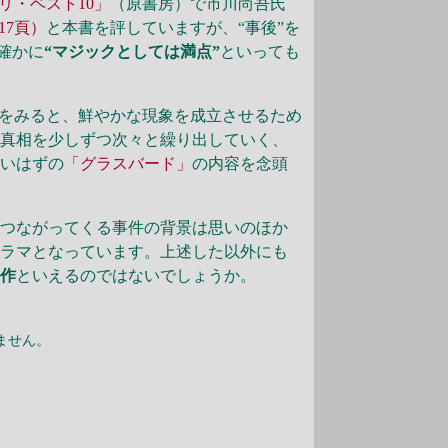
テリ・ベスト10」
（原書房）で市川尚吾氏
17頁）
と本書を評していますが、“事後”を
確かに
“マジックとしては満点”
といっても
をみると、鮮やかな現象を成立させるため
な真相を少しずつ次々と繰り出していく、
ないはずの
「グラスバード」
の内容を念頭
らつながってくる事件の背景は思いのほか
ドラマとなっています。上述した以外にも
一作
といえるのではないでしょうか。
ません。