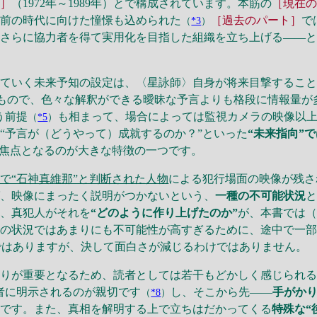
ト］
（1972年～1989年）とで構成されています。本筋の
［現在
る前の時代に向けた憧憬も込められた
［過去のパート］
で
（
*3
）
、さらに協力者を得て実用化を目指した組織を立ち上げる――
ていく未来予知の設定は、〈星詠師〉自身が将来目撃すること
もので、色々な解釈ができる曖昧な予言よりも格段に情報量が
う前提
も相まって、場合によっては監視カメラの映像以
（
*5
）
“予言が（どうやって）成就するのか？”といった
“未来指向”
が焦点となるのが大きな特徴の一つです。
で“石神真維那”と判断された人物
による犯行場面の映像が残さ
ば、映像にまったく説明がつかないという、
一種の不可能状況
に、真犯人がそれを
“どのように作り上げたのか”
が、本書では
の状況ではあまりにも不可能性が高すぎるために、途中で一部
ではありますが、決して面白さが減じるわけではありません。
りが重要となるため、読者としては若干もどかしく感じられる
者に明示されるのが親切です
し、そこから先――
手がか
（
*8
）
到です。また、真相を解明する上で立ちはだかってくる
特殊な“