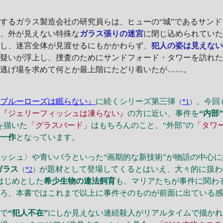
るガラス製造会社の研究員らは、ヒューの“城”であるサンド
は、外が見えない特殊な
ガラス張りの迷宮
に閉じ込められてい
かし、迷宮全体が見渡せるにもかかわらず、
犯人の姿は見えな
疑いが浮上し、捜査のためにサンドフォード・タワーを訪れた
、逃げ場を求めて何とか最上階にたどり着いたが……。
『ブルーローズは眠らない』
に続くシリーズ第三弾
。今回
（
*1
）
は
『ジェリーフィッシュは凍らない』
の方に近い、事件を
“内部
を描いた
「グラスバード」
はもちろんのこと、“外部”の
「タワ
な一作
となっています。
シュ〉や青いバラといった“画期的な新技術”が物語の中心に
ガラス
が題材として登場してくるとはいえ、大々的に扱わ
（
*2
）
はじめとした
希少生物の違法飼育
も、マリアたちが事件に関わ
ころ、本書ではこれまで以上に事件そのものが前面に出ている
トで
“犯人不在”
にしか見えない連続殺人がリアルタイムで描か