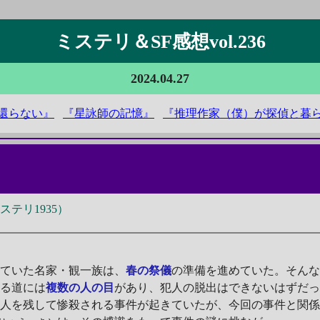
ミステリ＆SF感想vol.236
2024.04.27
還らない』
『星詠師の記憶』
『推理作家（僕）が探偵と暮
テリ1935）
っていた名家・観一族は、
春の祭儀
の準備を進めていた。そん
じる道には
複数の人の目
があり、犯人の脱出はできないはずだ
一人を残して惨殺される事件が起きていたが、今回の事件と関