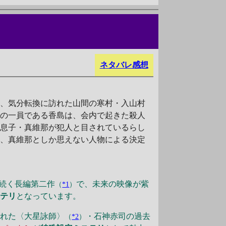
ネタバレ感想
、気分転換に訪れた山間の寒村・入山村
〉の一員である香島は、会内で起きた殺人
の息子・真維那が犯人と目されているらし
は、真維那としか思えない人物による決定
続く長編第二作
で、未来の映像が紫
（
*1
）
ステリ
となっています。
された〈大星詠師〉
・石神赤司の過去
（
*2
）