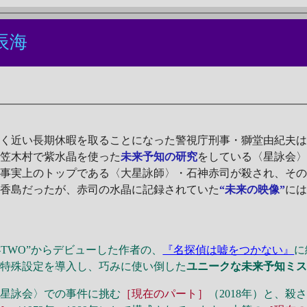
辰海
く近い長期休暇を取ることになった警視庁刑事・獅堂由紀夫は
未笠木村で紫水晶を使った
未来予知の研究
をしている〈星詠会
の事実上のトップである〈大星詠師〉・石神赤司が殺され、そ
う香島だったが、赤司の水晶に記録されていた
“未来の映像”
に
-TWO”からデビューした作者の、
『名探偵は嘘をつかない』
に
の特殊設定を導入し、巧みに使い倒した
ユニークな未来予知ミ
星詠会〉での事件に挑む
［現在のパート］
（2018年）と、殺