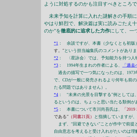
ように対処するのかも注目すべきところ
未来予知を計算に入れた謎解きの手順に
やはり鮮烈で、解決篇は実に読みごたえ十
のか”を
徹底的に追求した力作
にして、一
*1
： 余談ですが、本書（少なくとも初版
す。”
という担当編集氏のコメントがあり
*2
： 〈星詠会〉では、予知能力を持つ人
*3
： 1994年生まれの作者による、
「過去へ
過去の描写で一つ気になったのは、1973
で、CDが一般に発売されるより何年も前
たる問題ではありません）。
*4
： “未来の光景を目撃する”例としては
るというのは、ちょっと思い当たる類例が
*5
： 本書について市川尚吾氏は、
「201
である”
（同書21頁）
と指摘していますが
まず、“回避できない”ことが作中で前提
自由意志を考えると受け入れがたいのは理