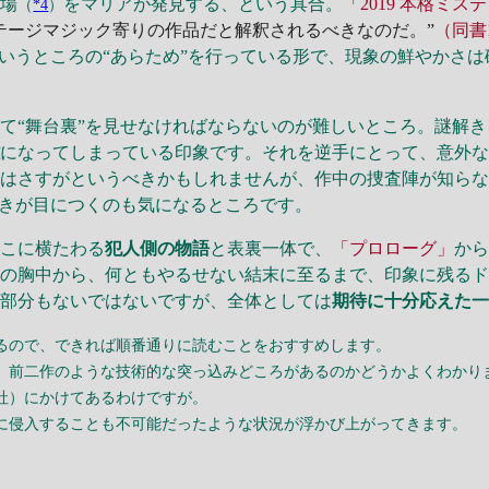
現場
をマリアが発見する、という具合。
「2019 本格ミス
（
*4
）
テージマジック寄りの作品だと解釈されるべきなのだ。”
（同書
でいうところの“あらため”を行っている形で、現象の鮮やかさは
“舞台裏”を見せなければならないのが難しいところ。謎解き
雑
になってしまっている印象です。それを逆手にとって、意外
のはさすがというべきかもしれませんが、作中の捜査陣が知ら
解きが目につくのも気になるところです。
こに横たわる
犯人側の物語
と表裏一体で、
「プロローグ」
か
人の胸中から、何ともやるせない結末に至るまで、印象に残る
な部分もないではないですが、全体としては
期待に十分応えた
るので、できれば順番通りに読むことをおすすめします。
、前二作のような技術的な突っ込みどころがあるのかどうかよくわかり
社）にかけてあるわけですが。
に侵入することも不可能だったような状況が浮かび上がってきます。