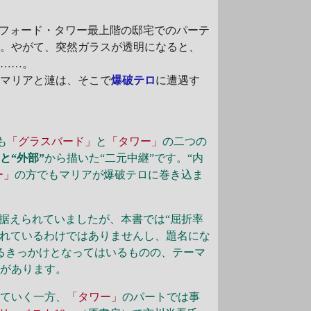
フォード・タワー最上階の邸宅でのパーテ
た。やがて、突然ガラスが透明になると、
い
……。
マリアと漣は、そこで
爆破テロ
に遭遇す
も
「グラスバード」
と
「タワー」
の二つの
”と“外部”
から描いた“二元中継”です。“内
ー」
の方でもマリアが爆破テロに巻き込ま
据えられていましたが、本書では“屈折率
れているわけではありませんし、題名にな
るきっかけとなってはいるものの、テーマ
感があります。
れていく一方、
「タワー」
のパートでは事