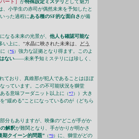
のパート］
が
特殊設定ミステリ
として魅力
は、小学生の赤司が偶然未来を予知したと
といった過程に
ある種のSF的な面白さ
が備
になる未来の光景が、
他人も確認可能な
多い上に、
“水晶に映された未来は、
どう
上に
強力な証拠となり得ます。このよ
（
*6
）
ではない
――未来予知ミステリには珍しく、
れており、真維那が犯人であることはほぼ
となっています。この不可能状況を獅堂
（ある意味フーダニット以上に
）大き
（
*7
）
を“緩める”ことになっているのが（どちら
部分もありますが、映像の“どこが手がか
りの解釈
が難関となり、手がかりが明かさ
後期クイーン的問題”
に、獅堂がどの
（
*9
）