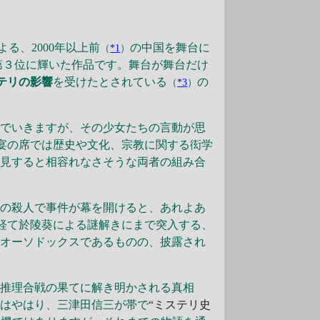
る、2000年以上前
の中国を舞台に
（
*1
）
第３位に輝いた作品です。舞台が舞台だけ
テリの影響
を受けたとされている
の
（
*3
）
でいきますが、その少女たちの言動が思
宴の席では歴史や文化、宗教に関する衒学
一見すると相容れなさそうな両者の組み合
の殺人で事件が幕を開けると、あれよあ
経て於陵葵による謎解きにまで突入する、
そオーソドックスであるものの、披露され
る推理合戦の果てに解き明かされる真相
目はやはり、三津田信三が帯で
“ミステリ史