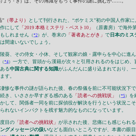
は、その博識をもって事件の謎に挑むが……。
りょう・き｝
品”
（帯より）
として刊行された、“ポケミス”初の中国人作家によ
一作にして
「2019 本格ミステリ・ベスト10」
（原書房）で海外
かもしれません
が、巻末の
「著者あとがき」
で
日本のミス
（
*2
）
のは間違いないでしょう。
陵葵、その侍女・小休、そして観家の娘・露申らを中心に進ん
る
一方で、冒頭から漢籍が次々と引用されるのをはじめ、
（
*4
）
である
中国古典に関する知識
がふんだんに盛り込まれており、
います。
凄惨な事件の謎が語られた後、春の祭儀を前に不可能状況下で
が続き、いささか早すぎる感のある
「読者への挑戦状」
を
（
*5
）
しかして、関係者一同を前に探偵役が解決を行うという状況こ
れられないインパクトを残す魅力的なものになっています。
度目の
「読者への挑戦状」
が示された後、悲痛にも感じられ
イングメッセージの扱い
なども面白いところですが、本書の眼