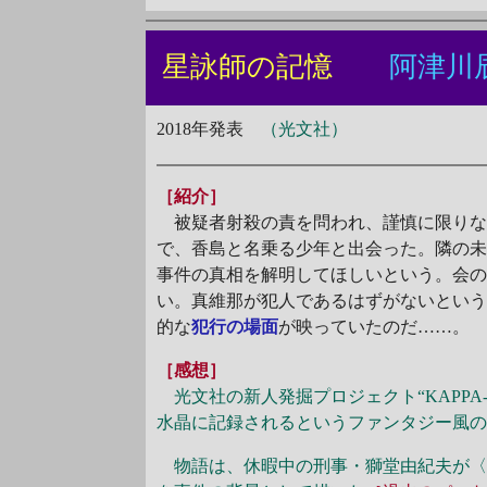
星詠師の記憶
阿津川
2018年発表
（光文社）
［紹介］
被疑者射殺の責を問われ、謹慎に限りな
で、香島と名乗る少年と出会った。隣の
事件の真相を解明してほしいという。会
い。真維那が犯人であるはずがないとい
的な
犯行の場面
が映っていたのだ……。
［感想］
光文社の新人発掘プロジェクト“KAPPA
水晶に記録されるというファンタジー風
物語は、休暇中の刑事・獅堂由紀夫が〈