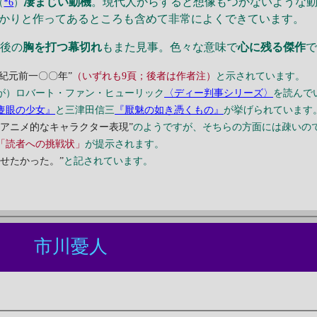
凄まじい動機
。現代人からすると想像もつかないような
（
*6
）
っかりと作ってあるところも含めて非常によくできています。
後の
胸を打つ幕切れ
もまた見事。色々な意味で
心に残る傑作
“紀元前一〇〇年”
（いずれも9頁；後者は作者注）
と示されています。
が）ロバート・ファン・ヒューリック
〈ディー判事シリーズ〉
を読んで
隻眼の少女』
と三津田信三
『厭魅の如き憑くもの』
が挙げられています
“アニメ的なキャラクター表現”
のようですが、そちらの方面には疎いの
「読者への挑戦状」
が提示されます。
せたかった。”
と記されています。
ない
市川憂人