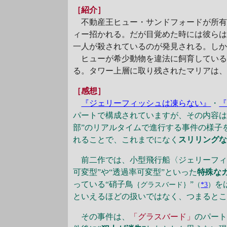
［紹介］
不動産王ヒュー・サンドフォードが所有す
ィー招かれる。だが目覚めた時には彼ら
一人が殺されているのが発見される。し
ヒューが希少動物を違法に飼育している
る。タワー上層に取り残されたマリアは
［感想］
『ジェリーフィッシュは凍らない』
・
パートで構成されていますが、その内容
部”のリアルタイムで進行する事件の様子
れることで、これまでになく
スリリング
前二作では、小型飛行船〈ジェリーフィッ
可変型”や“透過率可変型”といった
特殊な
っている“硝子鳥
”
を
｛グラスバード｝
（
*3
）
といえるほどの扱いではなく、つまると
その事件は、
「グラスバード」
のパー