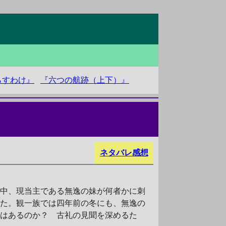
らすわけ』
『六つの航跡（上下）』
ネタバレ感想
な中、現当主である無逸の妹が何者かに刺
った。観一族では四年前の冬にも、無逸の
係はあるのか？ 古礼の見聞を深めるた