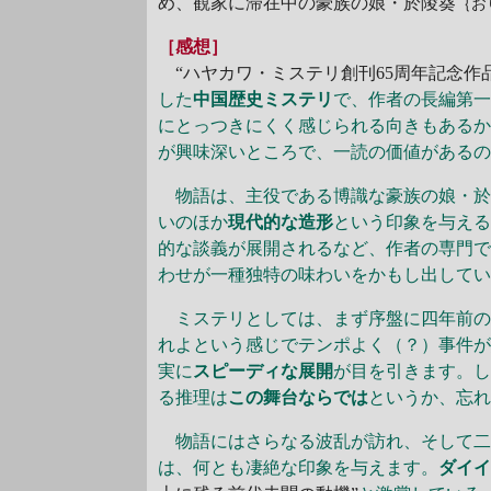
め、観家に滞在中の豪族の娘・於陵葵
｛お
［感想］
“ハヤカワ・ミステリ創刊65周年記念作
した
中国歴史ミステリ
で、作者の長編第
にとっつきにくく感じられる向きもある
が興味深いところで、一読の価値がある
物語は、主役である博識な豪族の娘・於
いのほか
現代的な造形
という印象を与え
的な談義が展開されるなど、作者の専門
わせが一種独特の味わいをかもし出して
ミステリとしては、まず序盤に四年前の
れよという感じでテンポよく（？）事件
実に
スピーディな展開
が目を引きます。
る推理は
この舞台ならでは
というか、忘
物語にはさらなる波乱が訪れ、そして二
は、何とも凄絶な印象を与えます。
ダイ