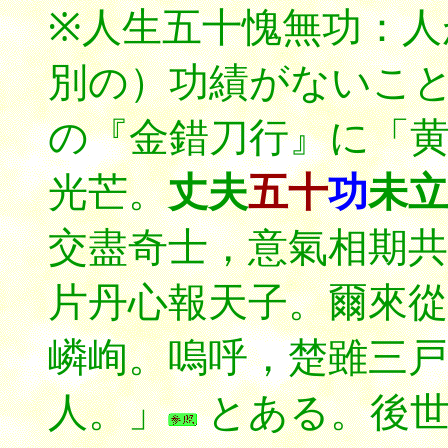
※人生五十愧無功：人
別の）功績がないこと
の『金錯刀行』に「
光芒。
丈夫
五十
功
未立
交盡奇士，意氣相期共
片丹心報天子。爾來從
嶙峋。嗚呼，楚雖三戸
人。」
とある。後世