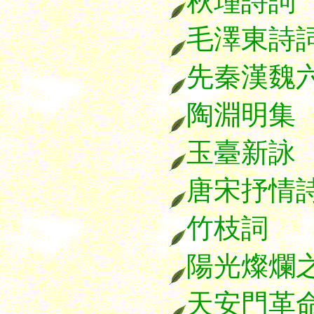
秋瑾詩詞
毛澤東詩
先秦漢魏
陶淵明集
玉臺新詠
唐宋抒情
竹枝詞
陽光燦爛
天安門革