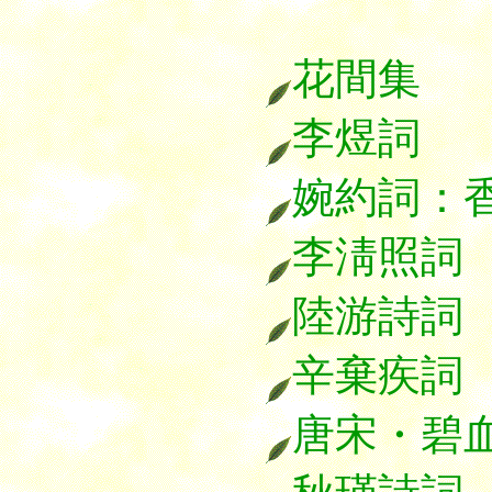
花間集
李煜詞
婉約詞：
李淸照詞
陸游詩詞
辛棄疾詞
唐宋・碧