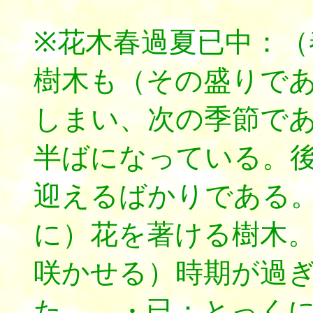
※花木春過夏已中：（
樹木も（その盛りで
しまい、次の季節で
半ばになっている。
迎えるばかりである
に）花を著ける樹木
咲かせる）時期が過
た。 ・已：とっく