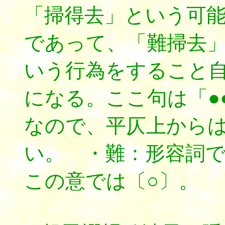
「掃得去」という可
であって、「難掃去
いう行為をすること
になる。ここ句は「●●
なので、平仄上から
い。 ・難：形容詞
この意では〔○〕。