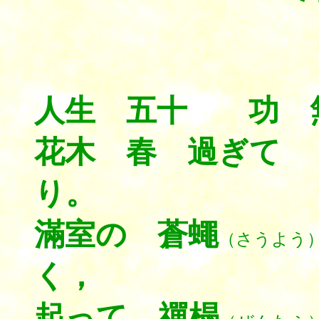
人生 五十 功 無
花木 春 過ぎて
り。
滿室の 蒼蠅
（さうよう
く，
起って 禪榻