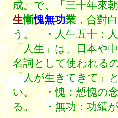
成』で、「三十年來
生
慚
愧無功
業
，合對白
う。 ・人生五十：
「人生」は、日本や
名詞として使われる
「人が生きてきて」
い。 ・愧：慙愧の
る。 ・無功：功績