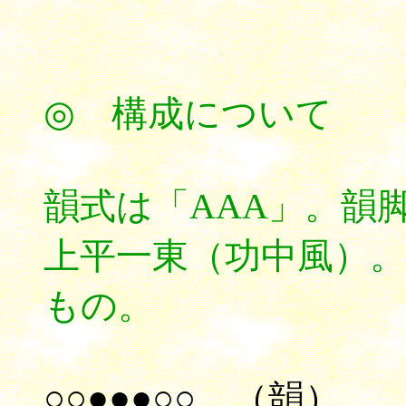
◎ 構成について
韻式は「AAA」。韻
上平一東（功中風）
もの。
○○●●●○○，（韻）