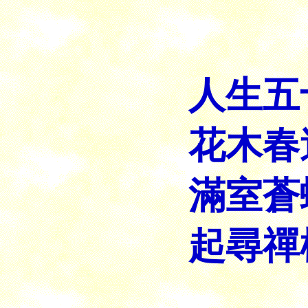
細
人生五
花木春
滿室蒼
起尋禪