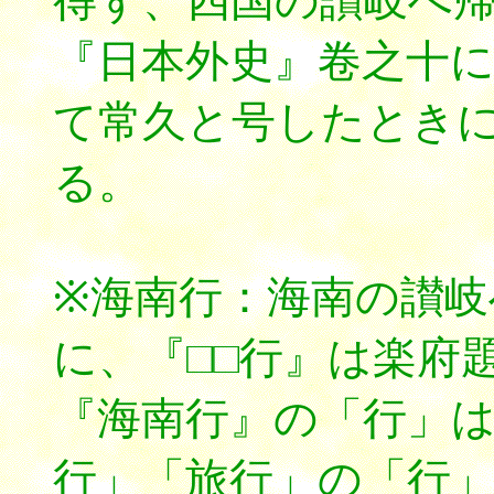
得ず、四国の讃岐へ
『日本外史』卷之十
て常久と号したとき
る。
※海南行：海南の讃
に、『□□行』は楽府
『海南行』の「行」
行」「旅行」の「行