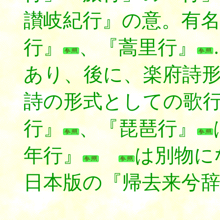
讃岐紀行』の意。有
行』
、『蒿里行』
あり、後に、楽府詩
詩の形式としての歌
行』
、『琵琶行』
年行』
は別物に
日本版の『帰去来兮