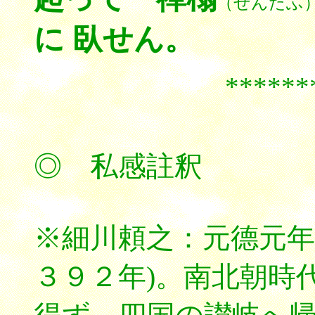
（ぜんたふ
に 臥せん。
******
◎ 私感註釈
※細川頼之：元德元年
３９２年)。南北朝時