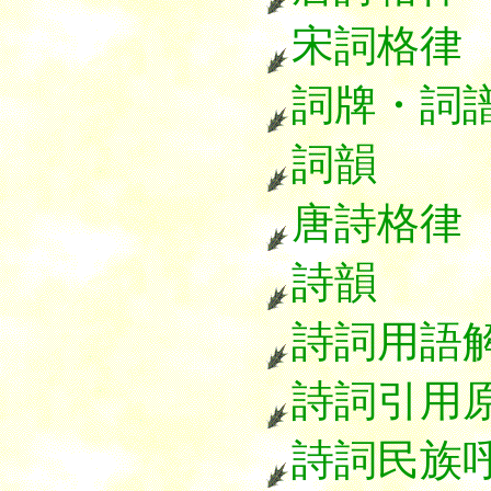
宋詞格律
詞牌・詞
詞韻
唐詩格律
詩韻
詩詞用語
詩詞引用
詩詞民族