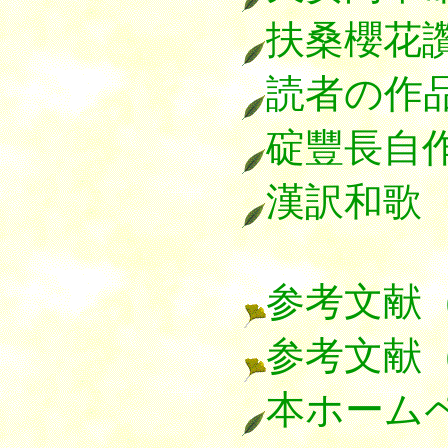
扶桑櫻花
読者の作
碇豐長自
漢訳和歌
参考文献
参考文献
本ホーム