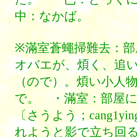
中：なかば。
※滿室蒼蠅掃難去：
オバエが、煩く、追
（ので）。煩い小人
で。 ・滿室：部屋
〔さうよう；cang1y
れようと影で立ち回