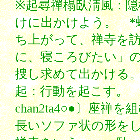
※起尋禪榻臥淸風：隠
けに出かけよう。 *
ち上がって、禅寺を
に、寝ころびたい」
捜し求めて出かける
起：行動を起こす。
chan2ta4○●〕座
長いソファ状の形をし