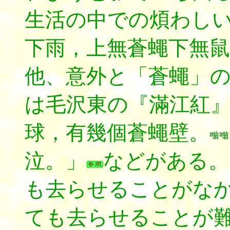
生活の中での煩わし
下雨，上無蒼蠅下無
他、意外と「蒼蠅」
は毛沢東の『滿江紅
球，有幾個蒼蠅壁。
泣。」
などがある。
も去らせることがな
ても去らせることが