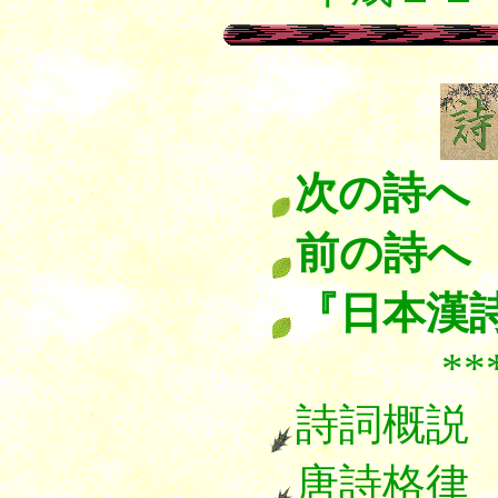
次の詩へ
前の詩へ
『日本漢
******
詩詞概説
唐詩格律