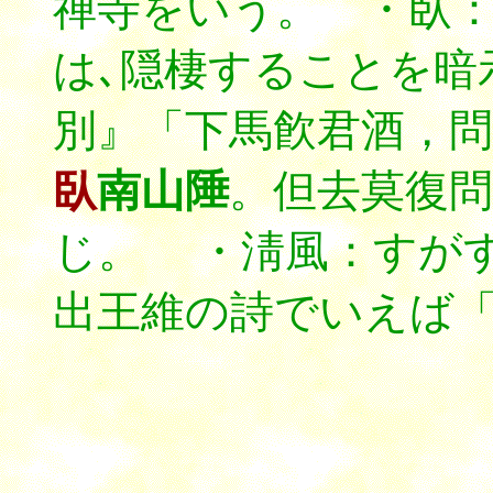
禅寺をいう。 ・臥
は､隠棲することを暗
別』「下馬飮君酒，問
臥
南山陲
。但去莫復問
じ。 ・淸風：すが
出王維の詩でいえば