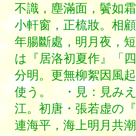
不識，塵滿面，鬢如
小軒窗，正梳妝。相顧
年腸斷處，
明月夜，短
は『居洛初夏作』「
分明。更無柳絮因風起
使う。 ・見：見み
江。初唐・張若虚の
連海平，海上明月共潮