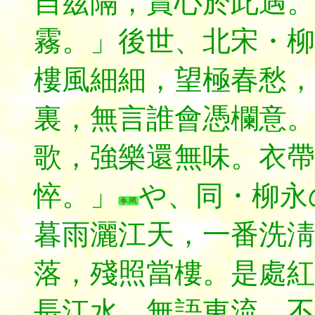
自茲隔，賞心於此遇。
霧。」後世、北宋・
樓風細細，望極春愁，
裏，無言誰會憑欄意。
歌，強樂還無味。衣帶
悴。」
や、同・柳永
暮雨灑江天，一番洗淸
落，殘照當樓。是處紅
長江水，無語東流。不