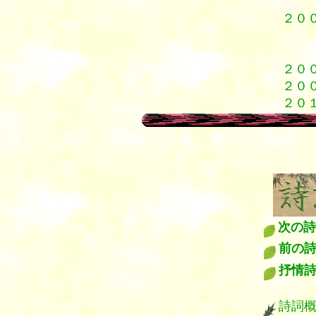
２０
９
９
２０
２０
２０
漢詩 填詞 詩餘 詩余 唐詩 漢詩 
次の詩
前の
抒情
****
詩詞