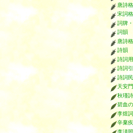
唐詩
宋詞
詞牌
詞韻
唐詩
詩韻
詩詞
詩詞
詩詞
天安
秋瑾
碧血
李煜
辛棄
李淸