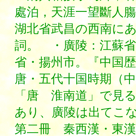
處泊，天涯一望斷人膓
湖北省武昌の西南に
詞。 ・廣陵：江蘇
省・揚州市。『中国歴
唐・五代十国時期（
「唐 淮南道」で見
あり、廣陵は出てこ
第二冊 秦西漢・東漢