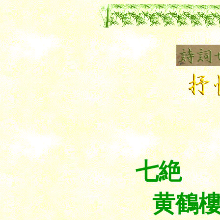
黄鶴楼
唐
七絶
黄鶴