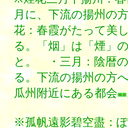
月に、下流の揚州の
花：春霞がたって美
る。「烟」は「煙」
と。 ・三月：陰暦
る。下流の揚州の方
瓜州附近にある都会
※孤帆遠影碧空盡：