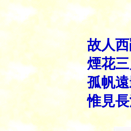
故人西
煙花三
孤帆遠
惟見長