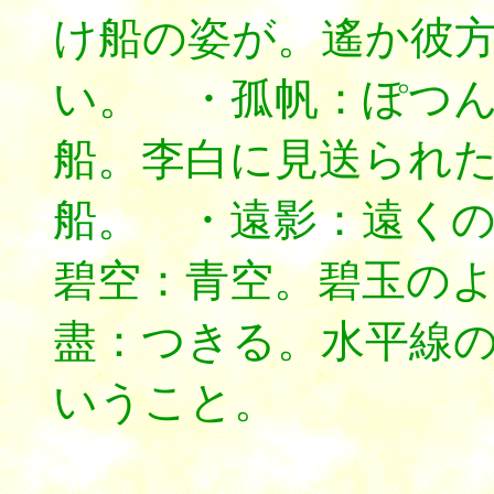
け船の姿が。遙か彼
い。 ・孤帆：ぽつ
船。李白に見送られ
船。 ・遠影：遠く
碧空：青空。碧玉の
盡：つきる。水平線
いうこと。