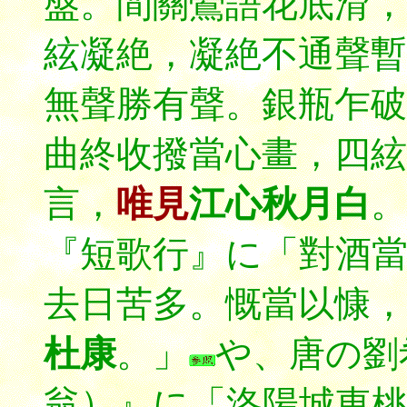
盤。間關鶯語花底滑，
絃凝絶，凝絶不通聲暫
無聲勝有聲。銀瓶乍破
曲終收撥當心畫，四絃
言，
唯見
江心秋月白
。
『短歌行』に「對酒
去日苦多。慨當以慷，
杜康
。」
や、唐の劉
翁）』に「洛陽城東