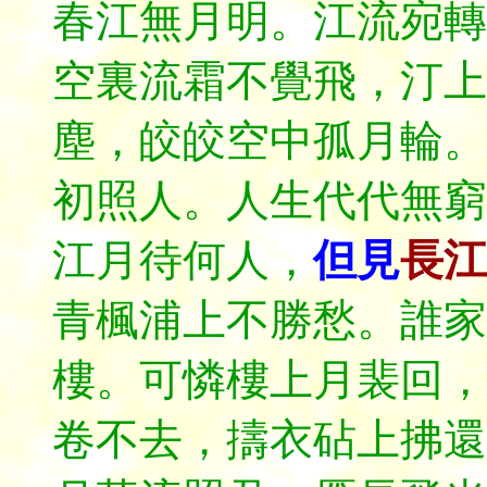
春江無月明。江流宛轉
空裏流霜不覺飛，汀上
塵，皎皎空中孤月輪。
初照人。人生代代無窮
江月待何人，
但見
長江
青楓浦上不勝愁。誰家
樓。可憐樓上月裴回，
卷不去，擣衣砧上拂還