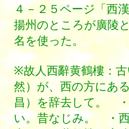
４－２５ページ「西
揚州のところが廣陵
名を使った。
※故人西辭黄鶴樓：古
然）が、西の方にあ
昌）を辞去して。 
い。昔なじみ。 ・