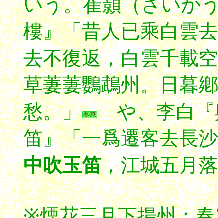
いう。崔顥（さいかう：c
樓
』「昔人已乘白雲去
去不復返，白雲千載空
草萋萋鸚鵡州。日暮鄕
愁。」
や、李白『
笛』「一爲遷客去長沙
中吹玉笛
，江城五月落
※煙花三月下揚州：