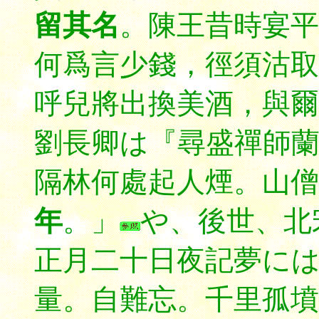
留其名
。陳王昔時宴平
何爲言少錢，徑須沽取
呼兒將出換美酒，與爾
劉長卿は『尋盛禪師
隔林何處起人煙。山僧
年
。」
や、後世、
北
正月二十日夜記夢に
量
。自難忘。千里孤墳