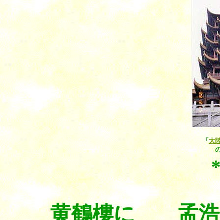
「
大
黄鶴樓に 孟浩