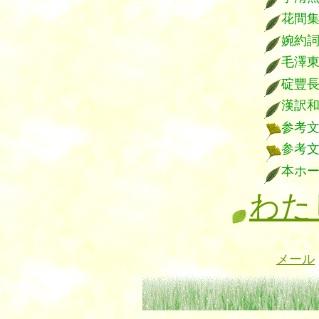
花間
婉約
毛澤
碇豐
漢訳
参考
参考
本ホ
わた
メール