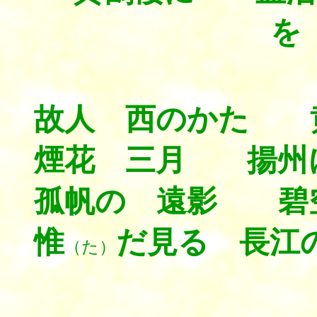
を
故人 西のかた 
煙花 三月 揚州
孤帆の 遠影 碧
惟
だ見る 長江
（た）