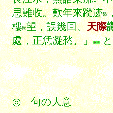
思難收。歎年來蹤迹
樓
望，誤幾回、
天際
處，正恁凝愁。」
と
◎ 句の大意