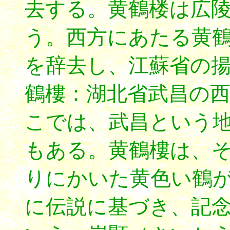
去する。黄鶴楼は広
う。西方にあたる黄
を辞去し、江蘇省の
鶴樓：湖北省武昌の
こでは、武昌という
もある。黄鶴樓は、
りにかいた黄色い鶴
に伝説に基づき、記