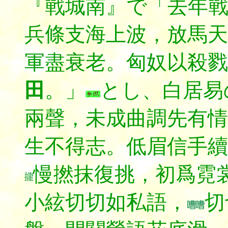
『戰城南』で「去年
兵條支海上波，放馬天
軍盡衰老。匈奴以殺戮
田
。」
とし、白居易
兩聲，未成曲調先有情
生不得志。低眉信手續
慢撚抹復挑，初爲霓
小絃切切如私語，
切