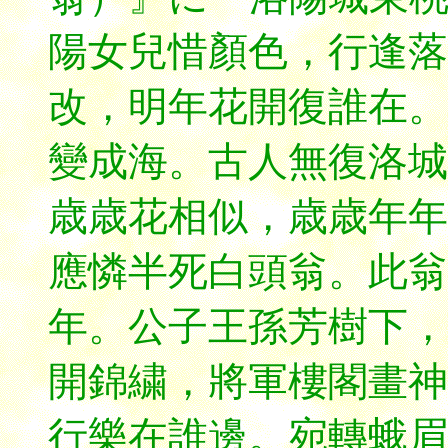
陽女兒惜顏色，行逢落
改，明年花開復誰在。
變成海。古人無復洛城
歳歳花相似，歳歳年年
應憐半死白頭翁。此翁
年。公子王孫芳樹下，
開錦繍，將軍樓閣畫神
行樂在誰邊。宛轉蛾眉