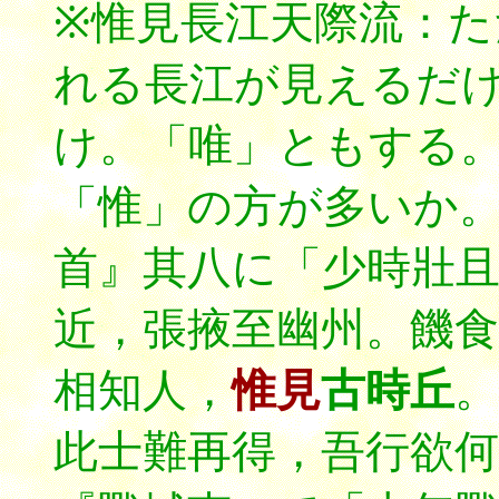
※惟見長江天際流：
れる長江が見えるだ
け。「唯」ともする
「惟」の方が多いか
首』其八に「少時壯
近，張掖至幽州。饑食
相知人，
惟見
古時丘
。
此士難再得，吾行欲何