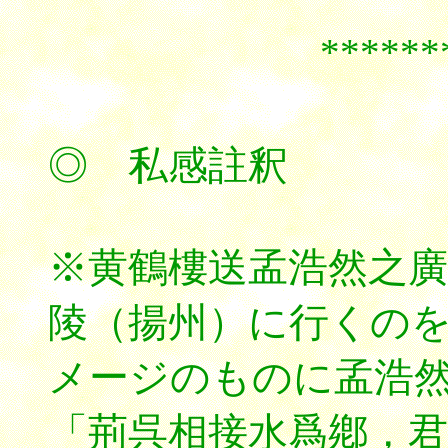
******
◎ 私感註釈
※黄鶴樓送孟浩然之
陵（揚州）に行くのを
メージのものに孟浩
「荊呉相接水爲鄕，君