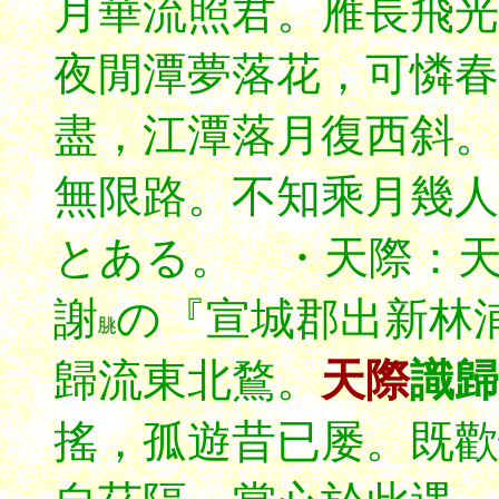
月華流照君。雁長飛光
夜閒潭夢落花，可憐春
盡，江潭落月復西斜。
無限路。不知乘月幾人
とある。 ・天際：
謝
の『宣城郡出新林
歸流東北鶩。
天際
識歸
搖，孤遊昔已屡。既歡