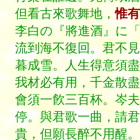
但看古來歌舞地，
惟有
李白の『將進酒』に
流到海不復回。君不見
暮成雪。人生得意須盡
我材必有用，千金散盡
會須一飮三百杯。岑夫
停。與君歌一曲，請君
貴，但願長醉不用醒。