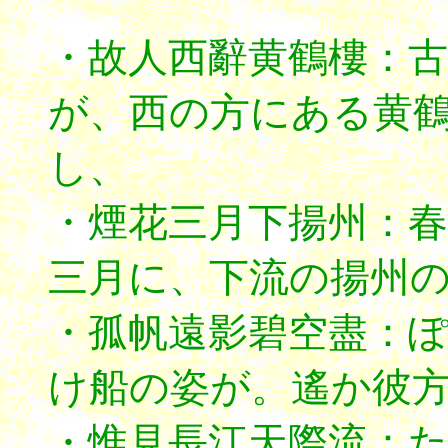
・故人西辭黄鶴樓：
が、西の方にある黄
し、
・煙花三月下揚州：
三月に、下流の揚州
・孤帆遠影碧空盡：
け船の姿が。遙か彼
・惟見長江天際流：