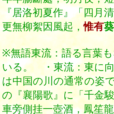
『居洛初夏作』「四月清
更無柳絮因風起，
惟有
葵
※無語東流：語る言葉
いる。
・東流：東に
は中国の川の通常の姿
の『襄陽歌』に「千金
車旁側挂一壺酒，鳳笙龍