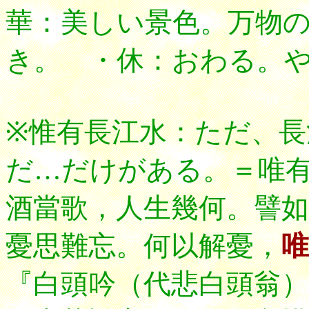
華：美しい景色。万物
き。 ・休：おわる。
※惟有長江水：ただ、長
だ…だけがある。＝唯
酒當歌，人生幾何。譬如
憂思難忘。何以解憂，
唯
『白頭吟（代悲白頭翁