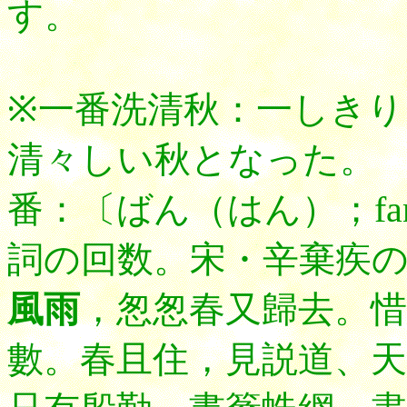
す。
※一番洗清秋：一しき
清々しい秋となった。
番：〔ばん（はん）；fa
詞の回数。
宋・辛棄疾
風雨
，怱怱春又歸去。惜
數。春且住，見説道、天