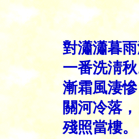
對瀟瀟暮雨
一番洗淸秋
漸霜風淒慘
關河冷落，
殘照當樓。