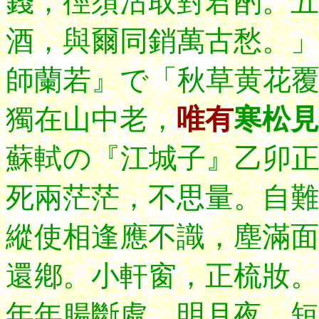
錢，徑須沽取對君酌。五
酒，與爾同銷萬古愁。」
師蘭若
』で「秋草黄花
獨在山中老，
唯有
寒松見
蘇軾の『江城子』乙卯
死兩茫茫，不思量
。自難
縱使相逢應不識，塵滿
還鄕。小軒窗，正梳妝。
年年腸斷處，
明月夜，短