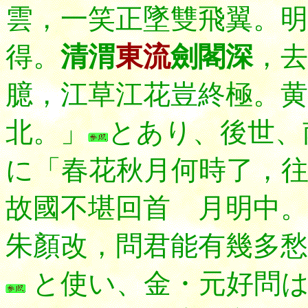
雲，一笑正墜雙飛翼。明
得。
清渭
東流
劍閣深
，去
臆，江草江花豈終極。黄
北。」
とあり、後世、
に「春花秋月何時了，
故國不堪回首 月明中
朱顏改，問君能有幾多愁
と使い、金・元好問は