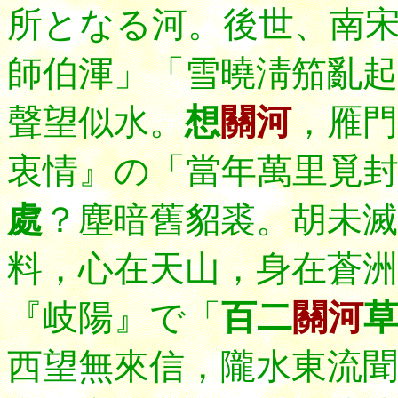
所となる河。
後世、
南
師伯渾」「雪曉淸笳
亂起
聲望似水。
想
關河
，雁門
衷情』の「當年萬里覓
處
？塵暗舊貂裘。胡未滅
料，心在天山，身在蒼洲
『岐陽』で「
百二
關河
西望無來信，隴水東流聞