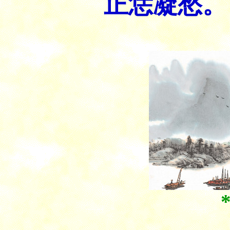
正恁凝愁。