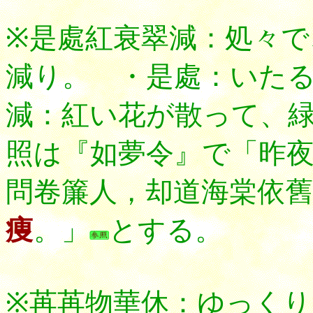
※是處紅衰翠減：処々
減り。 ・是處：いた
減：紅い花が散って、
照は『如夢令』で「昨
問卷簾人，却道海棠依舊
痩
。」
とする。
※苒苒物華休：ゆっく