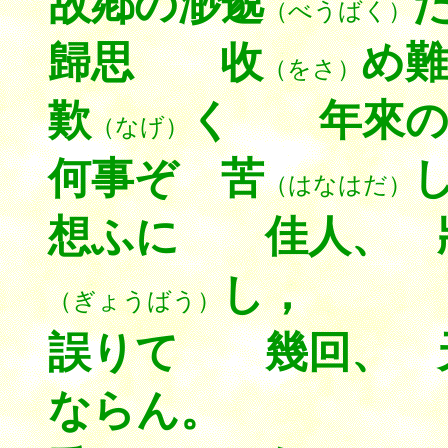
故鄕の渺邈
（べうばく）
歸思 收
め難
（をさ）
歎
く 年來の
（なげ）
何事ぞ 苦
（はなはだ）
想ふに 佳人、 
し，
（ぎょうばう）
誤りて 幾回、 
ならん。