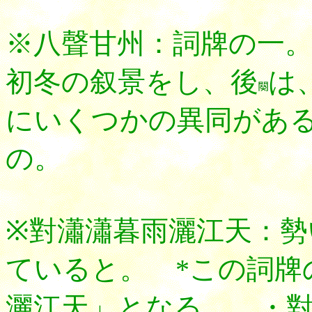
※八聲甘州：詞牌の一
初冬の叙景をし、後
は
にいくつかの異同があ
の。
※對瀟瀟暮雨灑江天：
ていると。 *この詞牌
灑江天」となる。 ・