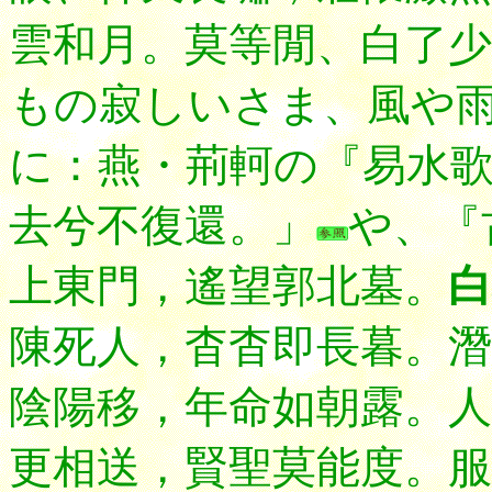
雲和月。莫等閒、白了少
もの寂しいさま、風や
に：
燕・荊軻の『易水
去兮
不復還。」
や、
『
上東門，遙望郭北墓。
白
陳死人，杳杳即長暮。潛
陰陽移，年命如朝露
。人
更相送，賢聖莫能度。服