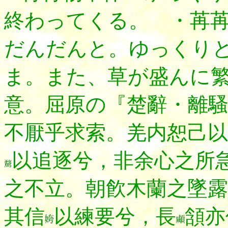
終わってくる。 ・苒苒：〔
だんだんと。ゆっくり
ま。また、草が盛んに
意。
屈原の『楚辭・離
不厭乎求索。羌内恕己以
以追逐兮，非余心之所
之不立。朝飮
木蘭之墜露
其信
以練要兮，長
頷亦