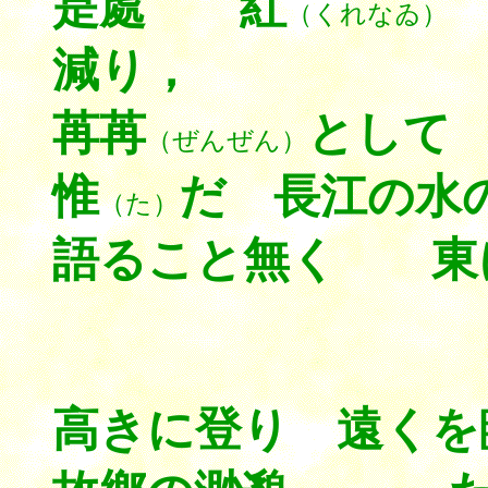
是處 紅
（くれなゐ）
減り，
苒苒
として
（ぜんぜん）
惟
だ 長江の水
（た）
語ること無く 東に
高きに登り 遠くを