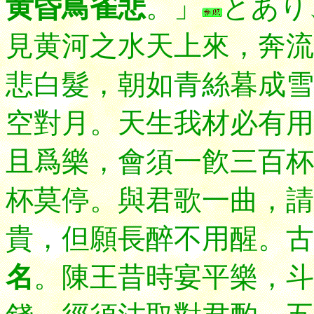
黄昏鳥雀悲
。」
とあり
見黄河之水天上來，奔流
悲白髮，朝如青絲暮成雪
空對月。天生我材必有用
且爲樂，會須一飮三百杯
杯莫停。與君歌一曲，請
貴，但願長醉不用醒。古
名
。陳王昔時宴平樂，斗