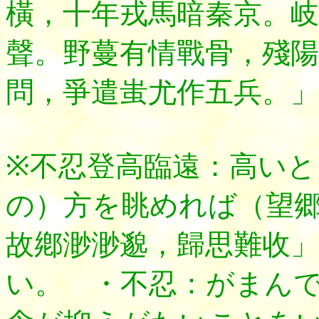
橫，十年戎馬暗秦京。岐
聲。野蔓有情戰骨，殘陽
問，爭遣蚩尤作五兵。」
※不忍登高臨遠：高い
の）方を眺めれば（望
故鄕渺渺邈，歸思難收
い。 ・不忍：がまん