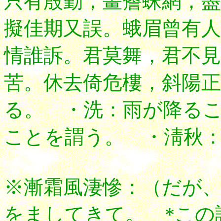
只有殷勤，畫簷蛛網
擬佳期又誤。蛾眉曾有人
情誰訴。君莫舞，君不見
苦。休去倚危樓，斜陽正
る。 ・洗：雨が降る
ことを謂う。 ・淸秋
※漸霜風淒慘：（だが
をましてきて。 *この