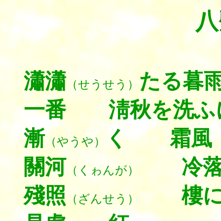
八
瀟瀟
たる暮
（せうせう）
一番 淸秋を洗ふ
漸
く 霜風
（やうや）
關河
冷落
（くゎんが）
殘照
樓に
（ざんせう）