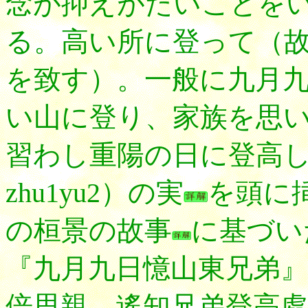
念が抑えがたいことを
る。高い所に登って（
を致す）。一般に九月
い山に登り、家族を思
習わし重陽の日に登高
zhu1yu2）の実
を頭に
の桓景の故事
に基づい
『九月九日憶山東兄弟』
倍思親。遙知兄弟登高處