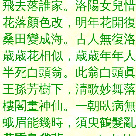
飛去落誰家。洛陽女兒惜
花落顏色改，明年花開復
桑田變成海。古人無復洛
歳歳花相似，歳歳年年人
半死白頭翁。此翁白頭眞
王孫芳樹下，淸歌妙舞落
樓閣畫神仙。一朝臥病無
蛾眉能幾時，須臾鶴髮亂