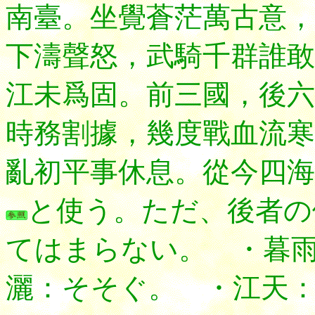
南臺。坐覺蒼茫
萬古意，
下濤聲怒，武騎千群誰敢
江未爲固。前三國，後六
時務割據，幾度戰血流寒
亂初平事休息。從今四海
と使う。ただ、後者の
てはまらない。 ・暮
灑：そそぐ。 ・江天