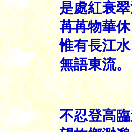
是處紅衰翠
苒苒物華休
惟有長江水
無語東流。
不忍登高臨