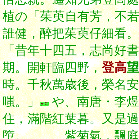
植の「茱萸自有芳，不
誰健，醉把茱萸仔細看。
「昔年十四五，志尚好書
期。開軒臨四野，
登高
望
時。千秋萬歳後，榮名安
嗤。」
や、南唐・李煜
住，滿階紅葉暮。又是過
墮。 紫菊氣，飄庭