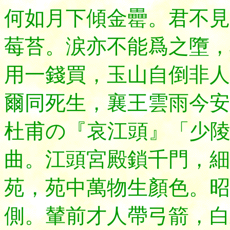
何如月下傾金罍。君不見
莓苔。涙亦不能爲之墮，
用一錢買，玉山自倒非人
爾同死生，襄王雲雨今安
杜甫の『哀江頭』「少
曲。江頭宮殿鎖千門，細
苑，苑中萬物生顏色。昭
側。輦前才人帶弓箭，白