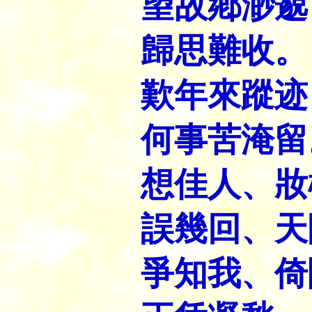
望故鄕渺邈
歸思難收。
歎年來蹤迹
何事苦淹留
想佳人、妝
誤幾回、天
爭知我、倚