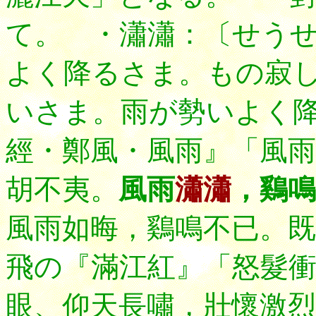
て。 ・瀟瀟：〔せうせう；
よく降るさま。もの寂
いさま。雨が勢いよく
經・鄭風・風雨』「風雨
胡不夷。
風雨
瀟瀟
，鷄鳴
風雨如晦，鷄鳴不已。
飛の『滿江紅』「
怒髮
眼、仰天長嘯，壯懷激烈