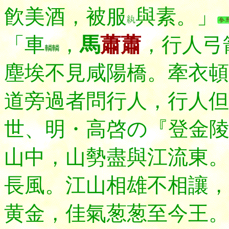
飮美酒
，被服
與素。」
「車
，
馬
蕭蕭
，行人弓
塵埃不見咸陽橋。牽衣頓
道旁過者問行人，行人但
世、明・高啓の『登
金
山中，山勢盡與江流東。
長風。江山相雄不相讓，
黄金，佳氣葱葱至今王。