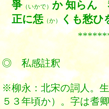
爭
か 知らん
（いかで）
正に恁
くも愁ひ
（か）
******
◎ 私感註釈
※柳永：北宋の詞人。
５３年頃か）。字は耆