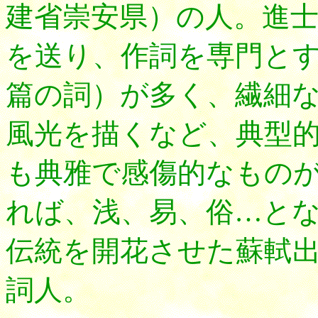
建省崇安県）の人。進
を送り、作詞を専門と
篇の詞）が多く、繊細
風光を描くなど、典型
も典雅で感傷的なもの
れば、浅、易、俗…と
伝統を開花させた蘇軾
詞人。