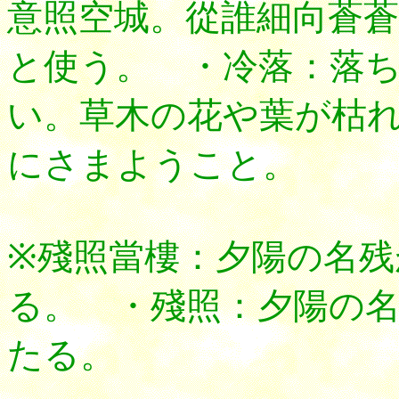
意照空城。從誰細向蒼蒼
と使う。 ・冷落：落
い。草木の花や葉が枯
にさまようこと。
※殘照當樓：夕陽の名
る。 ・殘照：夕陽の
たる。