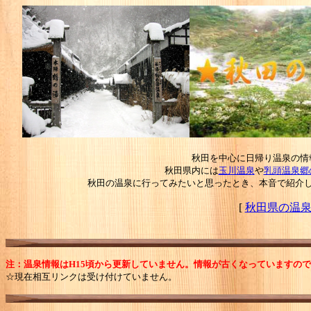
秋田を中心に日帰り温泉の情
秋田県内には
玉川温泉
や
乳頭温泉郷
秋田の温泉に行ってみたいと思ったとき、本音で紹介
[
秋田県の温
注：温泉情報は
H15頃から更新していません。
情報が古くなっていますので
☆現在
相互リンクは受け付けていません。