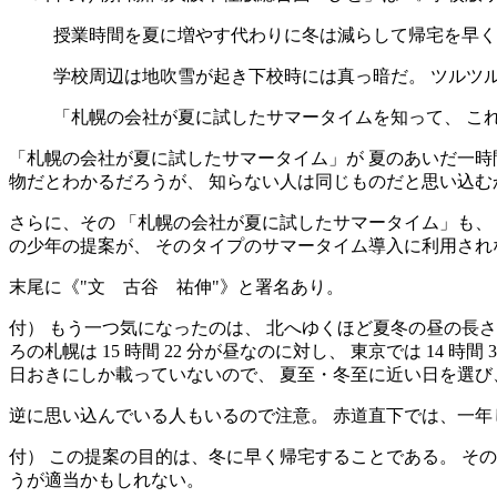
授業時間を夏に増やす代わりに冬は減らして帰宅を早く
学校周辺は地吹雪が起き下校時には真っ暗だ。 ツルツ
「札幌の会社が夏に試したサマータイムを知って、 こ
「札幌の会社が夏に試したサマータイム」が 夏のあいだ一時
物だとわかるだろうが、 知らない人は同じものだと思い込む
さらに、その 「札幌の会社が夏に試したサマータイム」も、
の少年の提案が、 そのタイプのサマータイム導入に利用され
末尾に《
文 古谷 祐伸
》と署名あり。
付） もう一つ気になったのは、 北へゆくほど夏冬の昼の長
ろの札幌は 15 時間 22 分が昼なのに対し、 東京では 14 時間 3
日おきにしか載っていないので、 夏至・冬至に近い日を選
逆に思い込んでいる人もいるので注意。 赤道直下では、一年
付） この提案の目的は、冬に早く帰宅することである。 そ
うが適当かもしれない。