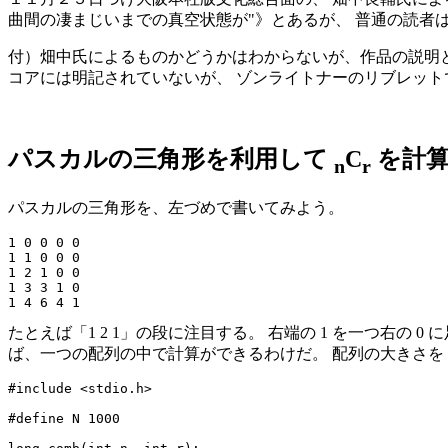
曲間の凄まじいまでの真空状態が
》とあるが、 普通の読者
付）畑中氏によるものかどうかはわからないが、作品の説明と
コアには明記されていないが、 ゾンライトナーのリブレット
パスカルの三角形を利用して
C
を計算
n
r
パスカルの三角形を、左づめで書いてみよう。
1 0 0 0 0

1 1 0 0 0

1 2 1 0 0

1 3 3 1 0

たとえば「1 2 1」の段に注目する。 右端の 1 を一つ右の 0 に
ば、一つの配列の中で計算ができるわけだ。 配列の大きさを N 
#include <stdio.h>

#define N 1000
