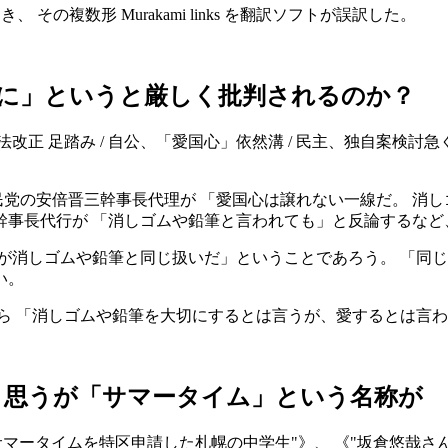
き、 その複数形 Murakami links を翻訳ソフトが誤訳した。
に」というと厳しく批判されるのか？
正 足踏み / 自公、「愛国心」依然溝 / 民主、独自案検討急
民党の安倍晋三幹事長代理が 「愛国心は譲れない一線だ。 消
幹事長代行が 「消しゴムや鉛筆と言われても」と反論するなど
が消しゴムや鉛筆と同じ扱いだ」ということであろう。 「同じ
い。
ら 「消しゴムや鉛筆を大切にするとは言うが、愛するとは言わ
と思うが「サマータイム」という名称が
サマータイムを特区申請した札幌の中学生
》、 《
坂倉悠哉さん(