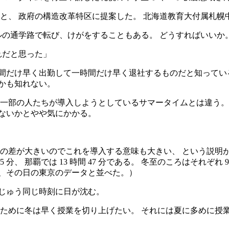
と、 政府の構造改革特区に提案した。 北海道教育大付属札幌
ルの通学路で転び、けがをすることもある。 どうすればいいか
れだと思った」
間だけ早く出勤して一時間だけ早く退社するものだと知ってい
かも知れない。
 一部の人たちが導入しようとしているサマータイムとは違う。
ないかとやや気にかかる。
さの差が大きいのでこれを導入する意味も大きい、 という説明が
5 分、 那覇では 13 時間 47 分である。 冬至のころはそれぞれ 9 時
び、その日の東京のデータと並べた。）
じゅう同じ時刻に日が沈む。
のために冬は早く授業を切り上げたい。 それには夏に多めに授