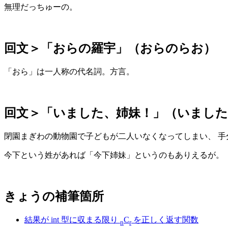
無理だっちゅーの。
回文＞「おらの羅宇」（おらのらお）
「おら」は一人称の代名詞。方言。
回文＞「いました、姉妹！」（いまし
閉園まぎわの動物園で子どもが二人いなくなってしまい、 手
今下という姓があれば「今下姉妹」というのもありえるが。
きょうの補筆箇所
結果が int 型に収まる限り
C
を正しく返す関数
n
r