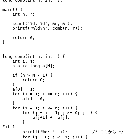
long comb(int n, int r);

main() {

    int n, r;

    scanf("%d, %d", &n, &r);

    printf("%ld\n", comb(n, r));

    return 0;

}

long comb(int n, int r) {

    int i, j;

    static long a[N];

    if (n > N - 1) {

        return 0;

    }

    a[0] = 1;

    for (i = 1; i <= n; i++) {

        a[i] = 0;

    }

    for (i = 1; i <= n; i++) {

        for (j = i - 1; j >= 0; j--) {

            a[j+1] += a[j];

        }

#if 1

        printf("%d: ", i);          /* ここから */

        for (j = 0; j <= i; j++) {
