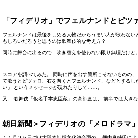
「フィデリオ」でフェルナンドとピツ
フェルナンドは最後をしめる人物だからうまい人が歌わないと
もしろいだろうと思うのは歌舞伎的な考え方？
同時に舞台に出るので、吹き替えを使わない限り無理だけど
スコアを調べてみた。 同時に声を出す箇所こそないものの、
て歌うとピツァロ、右を向くとフェルナンド、などとするしか
い」 というメッセージが現れたりして……。
又。 歌舞伎「仮名手本忠臣蔵」の高師直は、 前半では大き
朝日新聞＞フィデリオの「メロドラマ
１１月２５日づけ大阪本社版文化総合面の、 畑中良輔氏によ