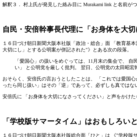
解釈３． 村上氏が発見した絡み目に Murakami link と名前がつ
自民・安倍幹事長代理に「お身体を大切
１６日づけ朝日新聞大阪本社版「政治・総合」面 「教育基本法改
大切にし」とする公明案が併記された
》とある次の段落。
「愛国心」の扱いをめぐっては、11月末の集会で、 自
い」 と公明党を厳しく批判。 翌日、公明党の太田昭宏
おそらく、安倍氏の言おうとしたことは、 「これでは愛国心
ったら同じ扱い」はその「逆」であって、必ずしも真ではな
安倍氏に 「お身体を大切になさってください」と声をかけた
「学校版サマータイム」はおもしろい
１６日づけ朝日新聞大阪本社版総合面「ひと」は 《
学校版