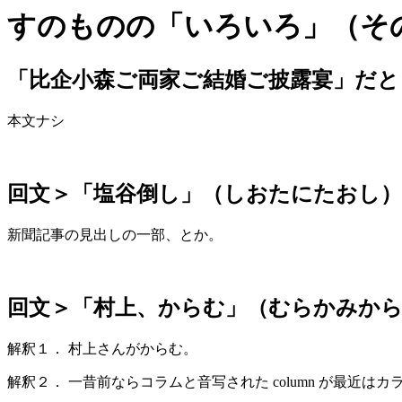
すのものの「いろいろ」（そ
「比企小森ご両家ご結婚ご披露宴」だと
本文ナシ
回文＞「塩谷倒し」（しおたにたおし）
新聞記事の見出しの一部、とか。
回文＞「村上、からむ」（むらかみか
解釈１． 村上さんがからむ。
解釈２． 一昔前ならコラムと音写された column が最近は