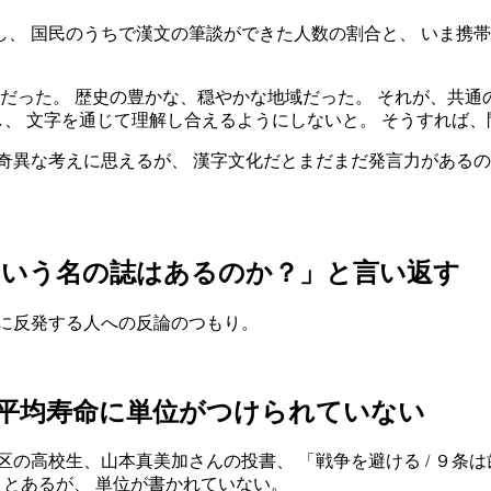
、 国民のうちで漢文の筆談ができた人数の割合と、 いま携帯
だった。 歴史の豊かな、穏やかな地域だった。 それが、共通の
し、 文字を通じて理解し合えるようにしないと。 そうすれば
り奇異な考えに思えるが、 漢字文化だとまだまだ発言力があ
という名の誌はあるのか？」と言い返す
的に反発する人への反論のつもり。
平均寿命に単位がつけられていない
の高校生、山本真美加さんの投書、 「戦争を避ける / ９条は
》とあるが、 単位が書かれていない。