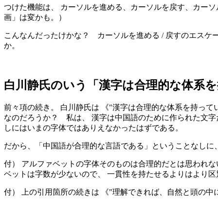
つけた機能は、 カーソルを進める、カーソルを戻す、カーソ
画」は変かも。）
こんなんだったけかな？ カーソルを進める / 戻すのエス
か。
白川静氏のいう「漢字は合理的な体系
前々項の続き。 白川静氏は 《
漢字は合理的な体系を持って
なのだろうか？ 私は、 漢字は中国語のために作られた文字
しにはいまの字体ではありえなかったはずである。
だから、「中国語が合理的な言語である」ということなしに
付） アルファベットの字体そのものは合理的だとは思われない。 
ベットは字数が少ないので、 一貫性を持たせるよりはより
付） 上の引用箇所の続きは 《
理解できれば、自然と頭の中