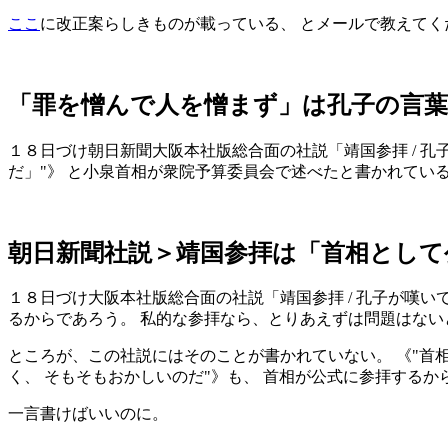
ここ
に改正案らしきものが載っている、 とメールで教えてく
「罪を憎んで人を憎まず」は孔子の言
１８日づけ朝日新聞大阪本社版総合面の社説「靖国参拝 / 孔
だ」
》 と小泉首相が衆院予算委員会で述べたと書かれてい
朝日新聞社説＞靖国参拝は「首相として
１８日づけ大阪本社版総合面の社説「靖国参拝 / 孔子が嘆い
るからであろう。 私的な参拝なら、とりあえずは問題はない
ところが、この社説にはそのことが書かれていない。 《
首
く、 そもそもおかしいのだ
》も、 首相が公式に参拝するか
一言書けばいいのに。