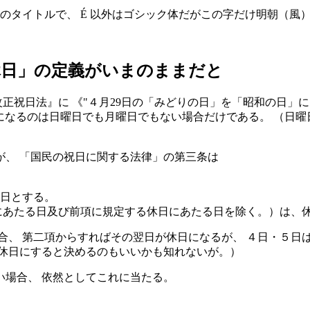
いう本のタイトルで、 É 以外はゴシック体だがこの字だけ明朝（風
休日」の定義がいまのままだと
改正祝日法』に 《
４月29日の「みどりの日」を「昭和の日」に
」になるのは日曜日でも月曜日でもない場合だけである。 （日
が、 「国民の祝日に関する法律」の第三条は
日とする。
にあたる日及び前項に規定する休日にあたる日を除く。）は、
合、 第二項からすればその翌日が休日になるが、 ４日・５日
替休日にすると決めるのもいいかも知れないが。）
い場合、 依然としてこれに当たる。