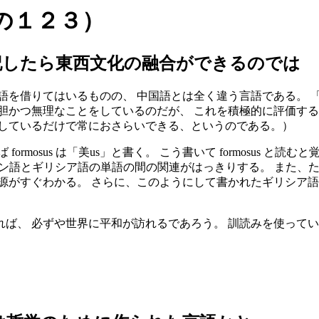
の１２３）
記したら東西文化の融合ができるのでは
語を借りてはいるものの、 中国語とは全く違う言語である。 
胆かつ無理なことをしているのだが、 これを積極的に評価する
きしているだけで常におさらいできる、というのである。）
rmosus は「美us」と書く。 こう書いて formosus 
テン語とギリシア語の単語の間の関連がはっきりする。 また、たとえば
源がすぐわかる。 さらに、このようにして書かれたギリシア語
ば、 必ずや世界に平和が訪れるであろう。 訓読みを使ってい