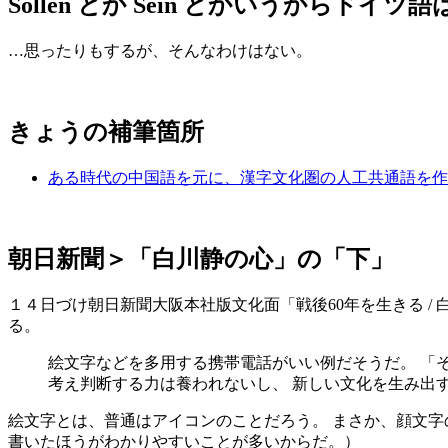
Sollen とか Sein とかいうからド
…思ったりもするが、そんなわけはない。
きょうの補筆箇所
ある時代の中国語を元に、漢字文化圏の人工共通語を作
朝日新聞＞「白川静の心」の「下」
１４日づけ朝日新聞大阪本社版文化面「戦後60年を生きる /
る。
絵文字などを多用する携帯電話がいい例だそうだ。 「
考え判断する力は養われないし、 新しい文化を生み出
絵文字とは、普通はアイコンのことだろう。 まさか、顔文字
書いたほうがわかりやすいことが多いからだ。）