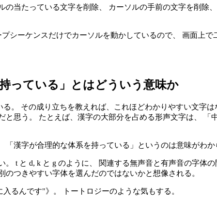
ルの当たっている文字を削除、 カーソルの手前の文字を削除、
ケープシーケンスだけでカーソルを動かしているので、 画面上で
を持っている」とはどういう意味か
いる。 その成り立ちを教えれば、これほどわかりやすい文字は
だと思う。 たとえば、漢字の大部分を占める形声文字は、 「
、 「漢字が合理的な体系を持っている」というのは意味がわか
t と d, k と g のように、 関連する無声音と有声音の
区別のつきやすい字体を選んだのではないかと想像される。
に入るんです
》。 トートロジーのような気もする。