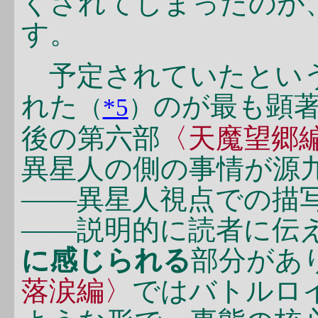
くされてしまったのが
す。
予定されていたとい
れた
のが最も顕
（
*5
）
後の第六部
〈天魔望郷
異星人の側の事情が源
――異星人視点での描
――説明的に読者に伝
に感じられる
部分があ
落涙編〉
ではバトルロ