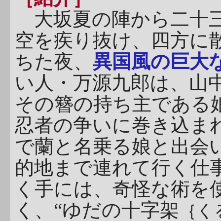
大坂夏の陣から二十
空を疾り抜け、四方に
ちた夜、
異国風の巨大
い人・万源九郎は、山
その簪の持ち主である
忍者の争いに巻き込ま
で蘭と名乗る娘と出会
的地まで連れて行く仕
く手には、奇怪な術を
く、“ゆだの十字架
｛く