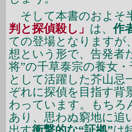
そして本書のおよそ半
判と探偵殺し」
は、
作
ての登場となりますが
想という形で、告発者
将”の千草泰宗の養女
として活躍した芥山忌
ぞれに探偵を目指す背
わっています。もちろ
あり、思わぬ窮地に追
出す
衝撃的な“証拠”
は