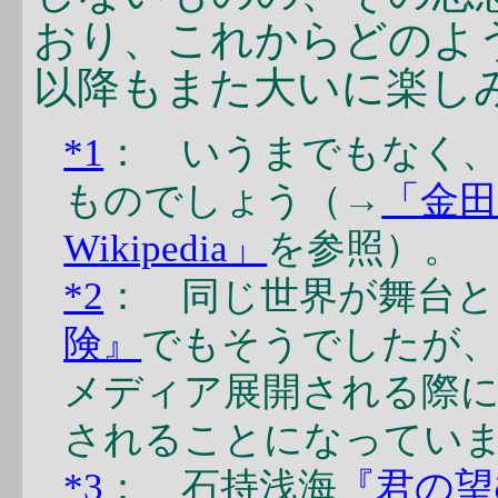
おり、これからどのよ
以降もまた大いに楽し
*1
： いうまでもなく
ものでしょう（→
「金田
Wikipedia」
を参照）。
*2
： 同じ世界が舞台
険』
でもそうでしたが
メディア展開される際
されることになってい
*3
： 石持浅海
『君の望