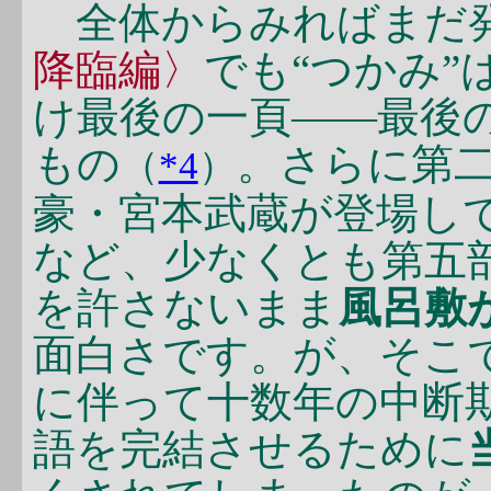
全体からみればまだ発
降臨編〉
でも“つかみ
け最後の一頁――最後
もの
。さらに第
（
*4
）
豪・宮本武蔵が登場し
など、少なくとも第五
を許さないまま
風呂敷
面白さです。が、そこ
に伴って十数年の中断
語を完結させるために