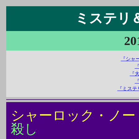
ミステリ＆S
20
『シャー
『
『ミステ
シャーロック・ノー
殺し