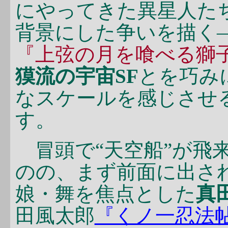
にやってきた異星人た
背景にした争いを描く―
『上弦の月を喰べる獅
獏流の宇宙SF
とを巧み
なスケールを感じさせ
す。
冒頭で“天空船”が飛
のの、まず前面に出さ
娘・舞を焦点とした
真
田風太郎
『くノ一忍法