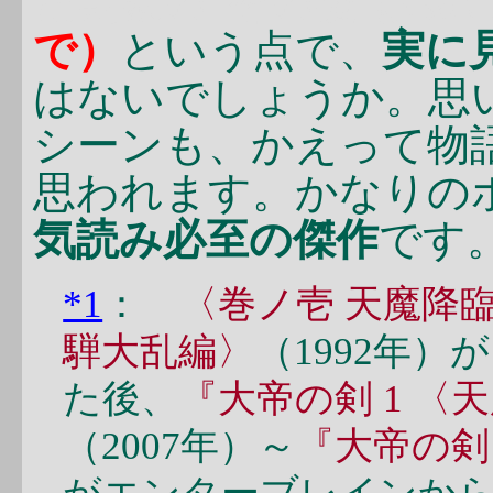
た剣豪の“その後”は気
で）
という点で、
実に
はないでしょうか。思
シーンも、かえって物
思われます。かなりの
気読み必至の傑作
です
*1
：
〈巻ノ壱 天魔降
騨大乱編〉
（1992年
た後、
『大帝の剣 1 
（2007年）～
『大帝の剣