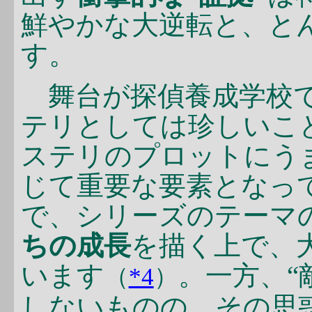
鮮やかな大逆転と、と
す。
舞台が探偵養成学校で
テリとしては珍しいこ
ステリのプロットにう
じて重要な要素となっ
で、シリーズのテーマ
ちの成長
を描く上で、
います
。一方、“
（
*4
）
しないものの、その思