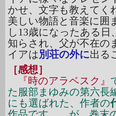
かせ、文字も教えてく
美しい物語と音楽に囲
し13歳になったある
知らされ、父が不在の
イアは
別荘の外に
出る
［感想］
『時のアラベスク』
た服部まゆみの第六長編
にも選ばれた、作者の
作品です……が、巻末