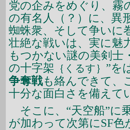
党の企みをめぐり、霧
の有名人（？）に、異
蜘蛛衆、そして争いに
壮絶な戦いは、実に魅
もつかない謎の美剣士
の十字架
”を
｛くるす｝
争奪戦
も絡んできて、
十分な面白さを備えて
そこに、“天空船”に
が加わって次第にSF