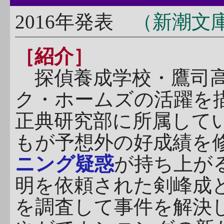
2016年発表
（新潮文庫n
［紹介］
探偵養成学校・鷹司高
ク・ホームズの活躍を
正典研究部に所属して
もが予想外の好成績を
ニング疑惑
が持ち上が
明を依頼された剣峰成
を調査して事件を解決