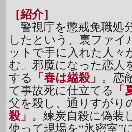
［紹介］
警視庁を懲戒免職処分
したという、裏ファイ
ットで手に入れた人々
む。邪魔になった恋人
する
「春は縊殺」
。恋
て事故死に仕立てる
「
父を殺し、通りすがり
殺」
。練炭自殺に偽装
使って現場を“氷密室”