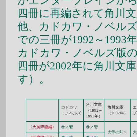
がエンターブレインから
四冊に再編されて角川文
他、カドカワ・ノベル
での三冊が1992～19
カドカワ・ノベルズ版
四冊が2002年に角川
す）。
角川文庫
カドカワ
角川文庫
エ
（1992～
・ノベルズ
（2002年）
ブ
1993年）
〈天魔降臨編〉
巻ノ壱
巻ノ壱
大帝の剣１
大