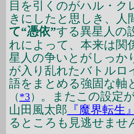
目を引くのがハル・ク
きにしたと思しき、人
て“憑依”
する異星人の
れによって、本来は関
星人の争いとがしっか
が入り乱れたバトルロ
語をまとめる強固な軸
。またこの設定
（
*3
）
山田風太郎
『魔界転生
るところも見逃せませ