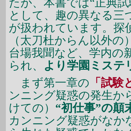
たが、本書では“正典試
として、趣の異なる三
が扱われています。探
（太刀杜からん以外の
台場我聞など、学内の
られ、
より学園ミステ
まず第一章の
「試験
ンニング疑惑の発生か
けての）
“初仕事”の顛
カンニング疑惑がなか