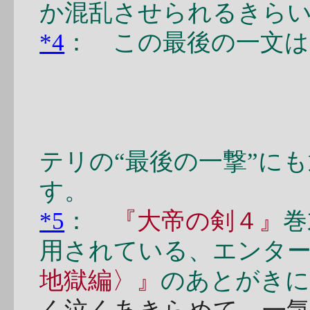
か混乱させられるきら
*4
： この最後の一文は
リック風に隠されてい
を示すことで読者に明か
へと鮮やかに変貌させ
テリの“最後の一撃”に
す。
*5
：
『大帝の剣４』
巻
用されている、エンタ
地獄編〉』
のあとがきに