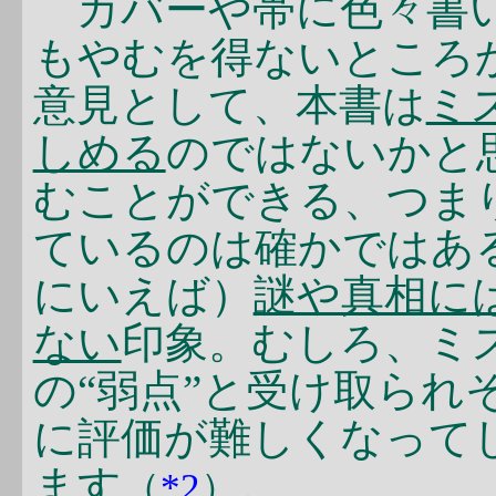
カバーや帯に色々書い
もやむを得ないところ
意見として、本書は
ミ
しめる
のではないかと
むことができる、つま
ているのは確かではあ
にいえば）
謎や真相に
ない
印象。むしろ、ミ
の“弱点”と受け取られ
に評価が難しくなって
ます
。
（
*2
）