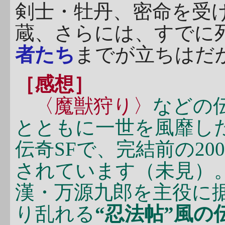
剣士・牡丹、密命を受
蔵、さらには、すでに
者たち
までが立ちはだ
［感想］
〈魔獣狩り〉
などの
とともに一世を風靡し
伝奇SFで、完結前の2
されています（未見）
漢・万源九郎を主役に
り乱れる
“忍法帖”風の