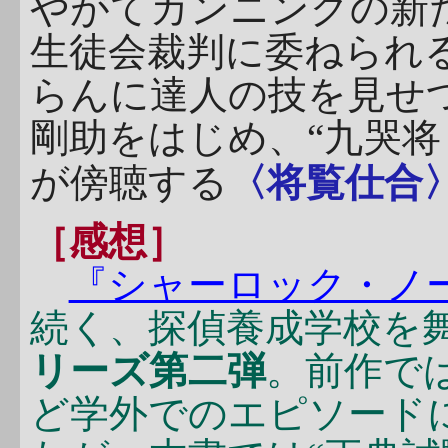
やがてカンニングの新
生徒会裁判に委ねられ
らんに達人の技を見せ
剛助をはじめ、“九哭将
が傍聴する
〈将覧仕合
［感想］
『シャーロック・ノ
続く、探偵養成学校を
リーズ第二弾
。前作で
ど学外でのエピソード