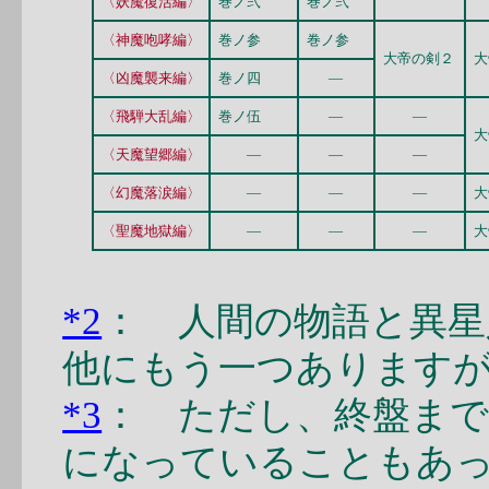
〈妖魔復活編〉
巻ノ弐
巻ノ弐
〈神魔咆哮編〉
巻ノ参
巻ノ参
大帝の剣２
大
〈凶魔襲来編〉
巻ノ四
―
〈飛騨大乱編〉
巻ノ伍
―
―
大
〈天魔望郷編〉
―
―
―
〈幻魔落涙編〉
―
―
―
大
〈聖魔地獄編〉
―
―
―
大
*2
： 人間の物語と異星
他にもう一つあります
*3
： ただし、終盤ま
になっていることもあっ