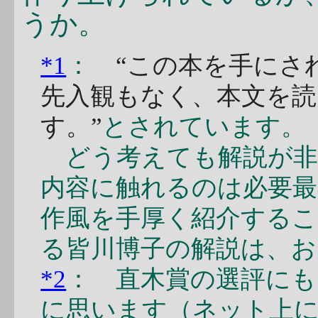
うか。
*1
：
“この本を手にさ
先入観もなく、本文を
す。”
とされています。
どう考えても解説が非
内容に触れるのは必要最
作風を手厚く紹介する
る皆川博子の解説は、
*2
： 直木賞の選評に
に思います（ネット上