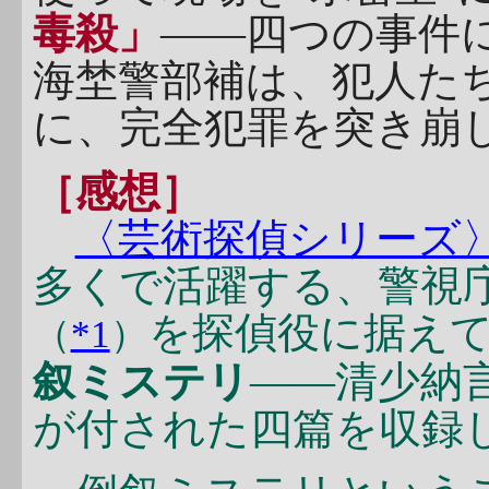
毒殺」
――四つの事件
海埜警部補は、犯人た
に、完全犯罪を突き崩
［感想］
〈芸術探偵シリーズ
多くで活躍する、警視
を探偵役に据え
（
*1
）
叙ミステリ
――清少納
が付された四篇を収録