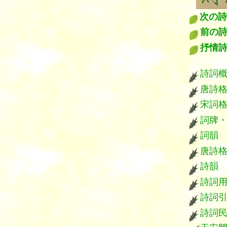
次の詩
前の
抒情
****
詩詞
唐詩
宋詞
詞牌
詞韻
唐詩
詩韻
詩詞
詩詞
詩詞