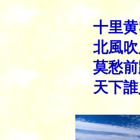
十里黄
北風吹
莫愁前
天下誰