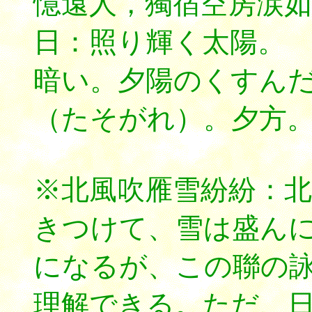
憶遠人，獨宿空房涙如
日：照り輝く太陽。 ・
暗い。夕陽のくすん
（たそがれ）。夕方
※北風吹雁雪紛紛：
きつけて、雪は盛んに
になるが、この聯の
理解できる。ただ、