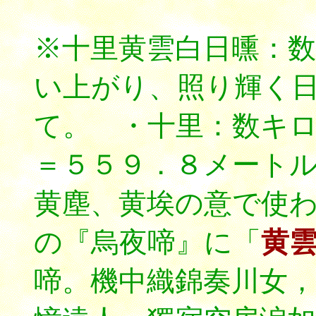
※十里黄雲白日曛：
い上がり、照り輝く
て。 ・十里：数キ
＝５５９．８メート
黄塵、黄埃の意で使
の『烏夜啼』に「
黄
啼。機中織錦奏川女，