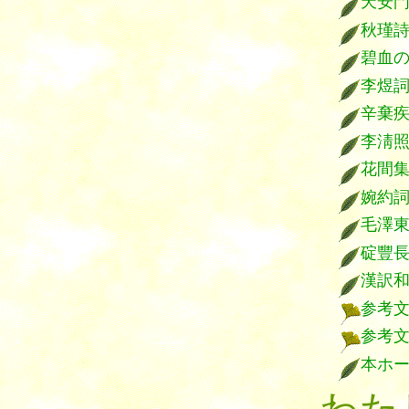
天安
秋瑾
碧血
李煜
辛棄
李淸
花間
婉約
毛澤
碇豐
漢訳
参考
参考
本ホ