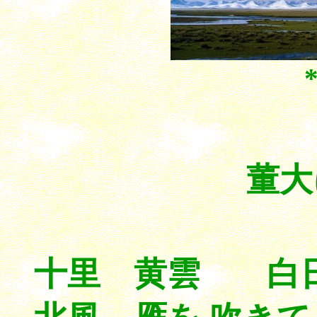
董大
十里 黄雲 白