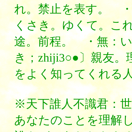
れ。禁止を表す。 
くさき。ゆくて。こ
途。前程。 ・無：
き；zhiji3○●〕親
をよく知ってくれる
※天下誰人不識君：
あなたのことを理解