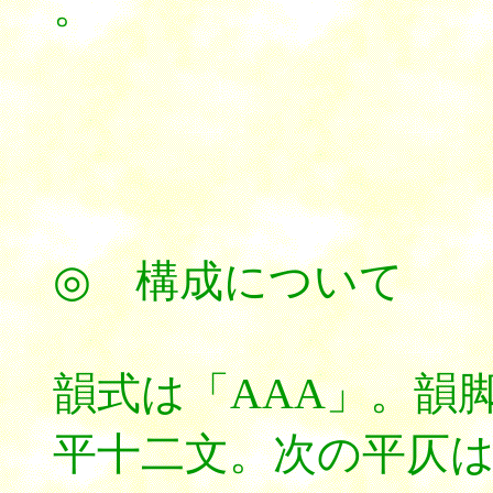
。
*****
◎ 構成について
韻式は「AAA」。韻
平十二文。次の平仄