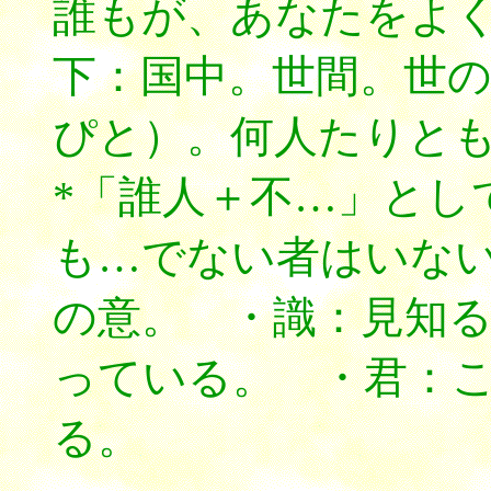
誰もが、あなたをよ
下：国中。世間。世
ぴと）。何人たりと
*「誰人＋不…」とし
も…でない者はいな
の意。 ・識：見知
っている。 ・君：こ
る。