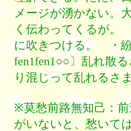
メージが湧かない。
く伝わってくるが。
に吹きつける。 ・
fen1fen1○○〕乱
り混じって乱れるさ
※莫愁前路無知己：前
がいないと、愁いて