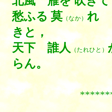
北風 雁を 吹き
愁ふる 莫
れ
（なか）
きと，
天下 誰人
（たれひと）
らん。
******