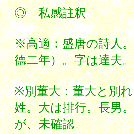
◎ 私感註釈
※高適：盛唐の詩人
德二年）。字は達夫
※別董大：董大と別れる
姓。大は排行。長男
が、未確認。