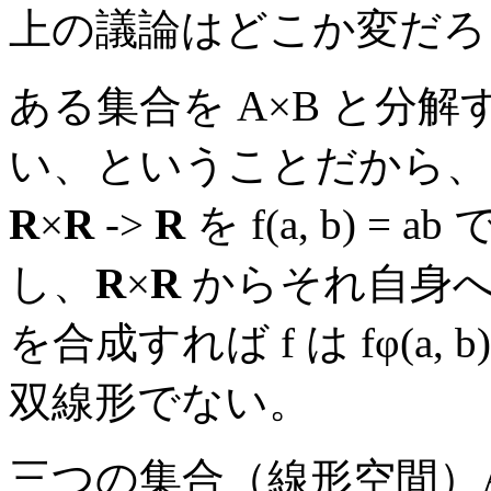
上の議論はどこか変だろ
ある集合を A×B と分
い、ということだから、 
R
×
R
->
R
を f(a, b) 
し、
R
×
R
からそれ自身への同型写
を合成すれば f は fφ(a, b) =
双線形でない。
三つの集合（線形空間）A,