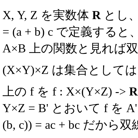
X, Y, Z を実数体
R
とし、 f
= (a + b) c で定義すると、 
A×B 上の関数と見れば
(X×Y)×Z は集合としては
上の f を f : X×(Y×Z) ->
R
Y×Z = B' とおいて f を 
(b, c)) = ac + bc 