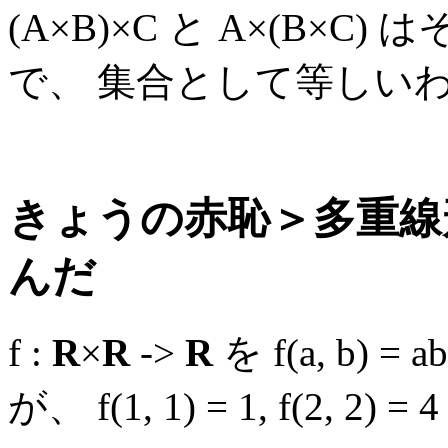
(A×B)×C と A×(B×
で、 集合として等しい
きょうの赤恥＞多重線
んだ
f :
R
×
R
->
R
を f(a, b
が、 f(1, 1) = 1, f(2