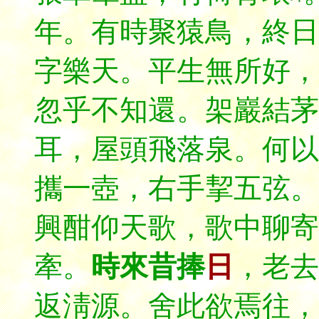
年。有時聚猿鳥，終日
字樂天。平生無所好，
忽乎不知還。架巖結茅
耳，屋頭飛落泉。何以
攜一壺，右手挈五弦。
興酣仰天歌，歌中聊寄
牽。
時來昔捧
日
，
老去
返淸源。舍此欲焉往，