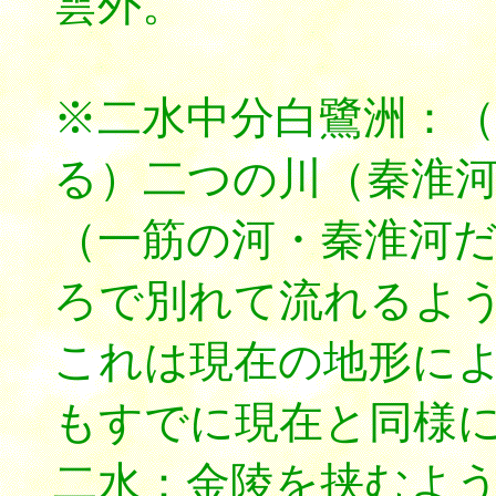
雲外。
※二水中分白鷺洲：
る）二つの川（秦淮
（一筋の河・秦淮河
ろで別れて流れるよ
これは現在の地形に
もすでに現在と同様
二水：金陵を挟むよ