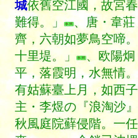
城
依舊空江國，故宮春
難得。」
、唐・韋莊
齊，六朝如夢鳥空啼。
十里堤。」
、欧陽炯
平，落霞明，水無情。
有姑蘇臺上月，如西子
主・李煜の『浪淘沙
秋風庭院蘚侵階。一任