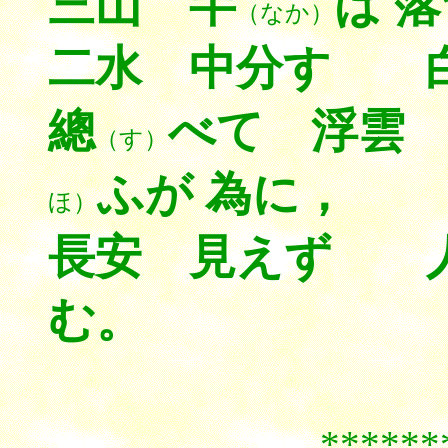
三山 半
ば 
（なか）
二水 中分す 
總
べて 浮雲
（す）
ふが 為に，
ほ）
長安 見えず 人
む。
******