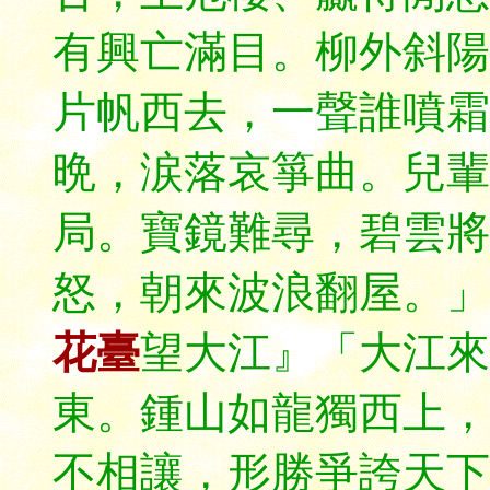
有興亡滿目。柳外斜陽
片帆西去，一聲誰噴霜
晩，涙落哀箏曲。兒輩
局。寶鏡難尋，碧雲將
怒，朝來波浪翻屋。」
花臺
望大江』「大江來
東。鍾山如龍獨西上，
不相讓，形勝爭誇天下