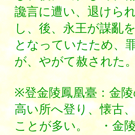
讒言に遭い、退けら
し、後、永王が謀亂
となっていたため、
が、やがて赦された
※登金陵鳳凰臺：金陵
高い所へ登り、懐古
ことが多い。 ・金