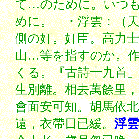
て…のために。いつ
めに。 ・浮雲：（
側の奸。奸臣。高力
山…等を指すのか。
くる。
『古詩十九首
生別離。相去萬餘里，
會面安可知。胡馬依北
遠，衣帶日已緩。
浮雲