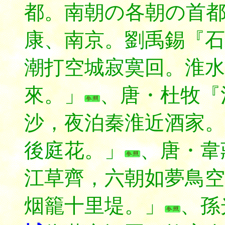
都。南朝の各朝の首
康、南京。劉禹錫『石
潮打空城寂寞回。淮水
來。」
、唐・杜牧『
沙，夜泊秦淮近酒家。
後庭花。」
、唐・韋
江草齊，六朝如夢鳥空
烟籠十里堤。」
、孫