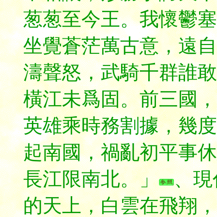
葱葱至今王。我懷鬱塞
坐覺蒼茫萬古意，遠自
濤聲怒，武騎千群誰敢
橫江未爲固。前三國，
英雄乘時務割據，幾度
起南國，禍亂初平事休
長江限南北。」
、現
的天上，白雲在飛翔，