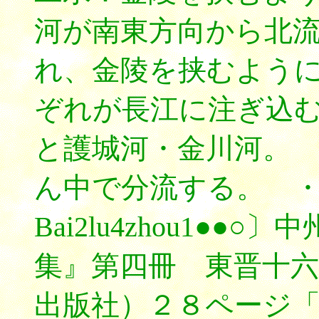
河が南東方向から北
れ、金陵を挟むよう
ぞれが長江に注ぎ込
と護城河・金川河。
ん中で分流する。 
Bai2lu4zhou1●
集』第四冊 東晋十六
出版社）２８ページ