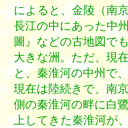
によると、金陵（南
長江の中にあった中
圖』などの古地図で
大きな洲。ただ、現
と、秦淮河の中州で
現在は陸続きで、南
側の秦淮河の畔に白
上してきた秦淮河が