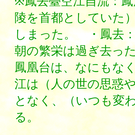
※鳳去臺空江自流：鳳
陵を首都としていた
しまった。 ・鳳去：
朝の繁栄は過ぎ去っ
鳳凰台は、なにもな
江は（人の世の思惑
となく、（いつも変
る。