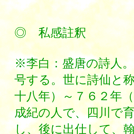
◎ 私感註釈
※李白：盛唐の詩人
号する。世に詩仙と
十八年）～７６２年
成紀の人で、四川で
し、後に出仕して、