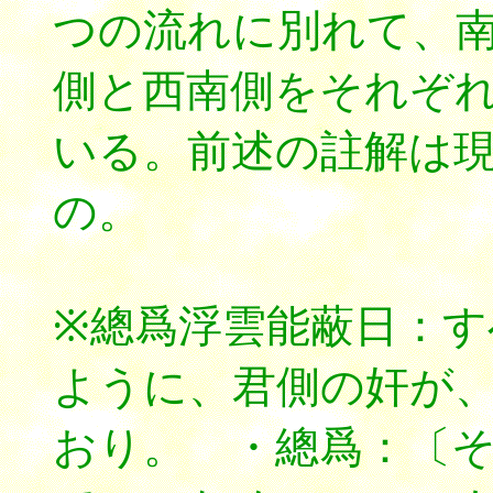
つの流れに別れて、
側と西南側をそれぞ
いる。前述の註解は
の。
※總爲浮雲能蔽日：
ように、君側の奸が
おり。 ・總爲：〔そうゐ