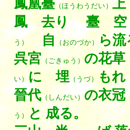
鳳凰臺
上
（ほうわうだい）
鳳 去り 臺 空
自
ら流
う）
（おのづか）
呉宮
の花草
（ごきゅう）
に 埋
もれ
い）
（うづ）
晉代
の衣冠
（しんだい）
と 成る。
う）