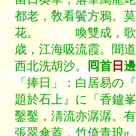
都老，敎看鬢方鴉。莫
花。 喚雙成，
歌
歳，江海吸流霞。聞道
西北洗胡沙。
囘首
日
邊
「捧日」：
白居易の
題於石上』に「香鑪
鑿鑿，淸流亦潺潺。有
張翠傘蓋，竹倚青琅