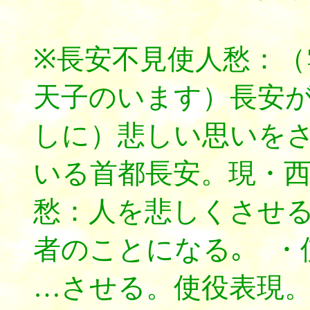
※長安不見使人愁：
天子のいます）長安
しに）悲しい思いを
いる首都長安。現・
愁：人を悲しくさせ
者のことになる｡ ・
…させる。使役表現