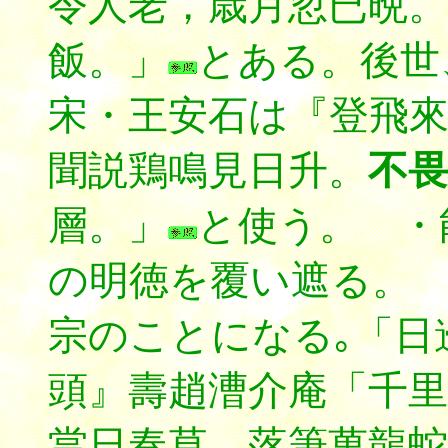
令人老，歳月忽已晩。
飯。」
とある。後世
宋・王安石は『登飛
聞説鶏鳴見日升。
不畏
層。」
と使う。 ・
の明徳を覆い遮る。 
宗のことになる｡「日
頭』壽趙漕介庵「千里
當日奏草，落筆萬龍蛇