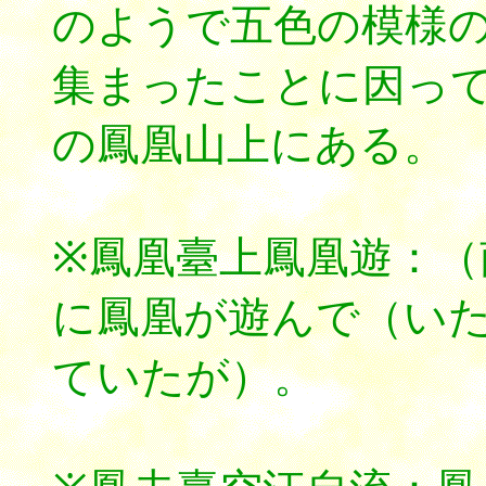
のようで五色の模様
集まったことに因っ
の鳳凰山上にある。
※鳳凰臺上鳳凰遊：（
に鳳凰が遊んで（い
ていたが）。