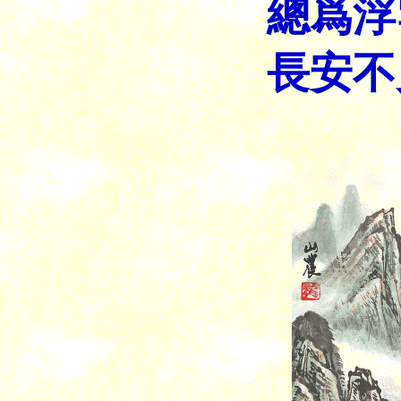
總爲浮
長安不