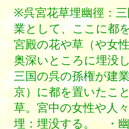
※呉宮花草埋幽徑：三
業として、ここに都
宮殿の花や草（や女
奥深いところに埋没
三国の呉の孫権が建
京）に都を置いたこ
草。宮中の女性や人
埋：埋没する。 ・