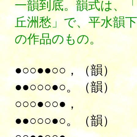
一韻到底。韻式は、「
丘洲愁」で、平水韻
の作品のもの。
●○○●●○○，（韻）
●●○○○●○。（韻）
○○○●○○●，
●●○○○●○。（韻）