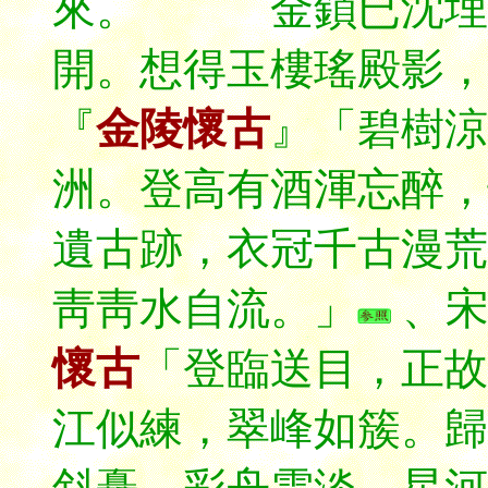
來。 金鎖已沈埋，
開。想得玉樓瑤殿影，
『
金陵懷古
』「碧樹涼
洲。登高有酒渾忘醉，
遺古跡，衣冠千古漫荒
靑靑水自流。」
、宋
懷古
「登臨送目，正故
江似練，翠峰如簇。歸