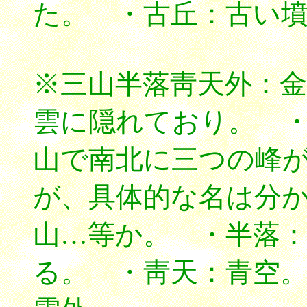
た。 ・古丘：古い
※三山半落靑天外：
雲に隠れており。 
山で南北に三つの峰
が、具体的な名は分
山…等か。 ・半落
る。 ・靑天：青空