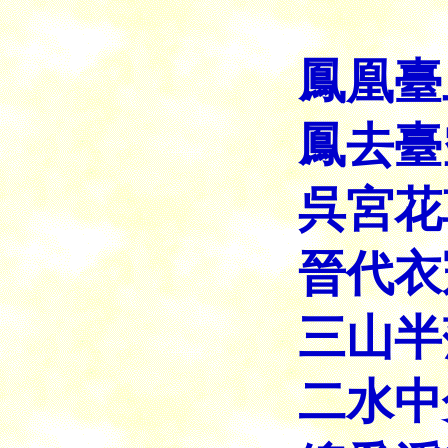
鳳凰臺
鳳去臺
呉宮花
晉代衣
三山半
二水中