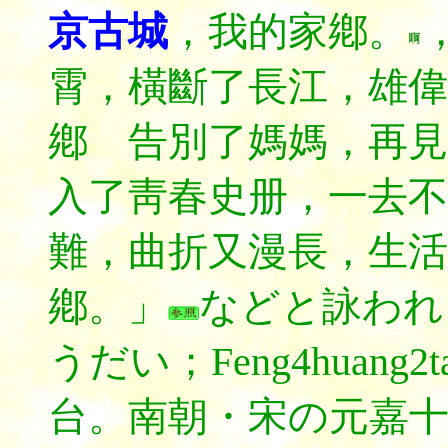
京古城
，我的家鄕。
霄，橫斷了長江，雄偉
鄕 告別了媽媽，再見
入了靑春史册，一去不
難，曲折又漫長，生活
鄕。」
などと詠われ
うだい；Feng4huang
台。南朝・宋の元嘉