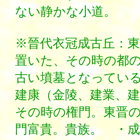
ない静かな小道。
※晉代衣冠成古丘：
置いた、その時の都
古い墳墓となってい
建康（金陵、建業、建
その時の権門。東晋
門富貴。貴族。 ・