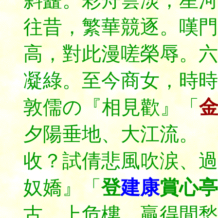
斜矗。彩舟雲淡，星
往昔，繁華競逐。嘆門
高，對此漫嗟榮辱。六
凝綠。至今商女，時時
敦儒の『相見歡』「
夕陽垂地、大江流。
收？試倩悲風吹涙、過
奴嬌』「
登
建康
賞心亭
古，上危樓、贏得閒愁