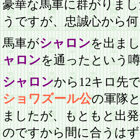
豪華な馬車に群がりまし
うですが、忠誠心から何
馬車が
シャロン
を出まし
ャロン
を通ったという
シャロン
から12キロ先
ショワズール公
の軍隊
ましたが、もともと出発
のですから間に合うはず