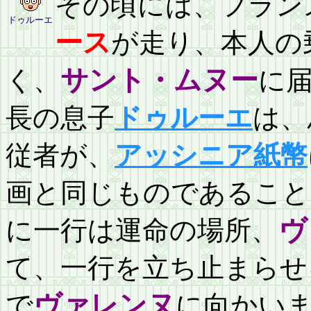
その頃には、フラン
ドゥルーエ
ース
が走り、本人の
く、
サント・ムヌー
に
長の息子
ドゥルーエ
は、
従者が、
アッシニア紙幣
画と同じものであること
に一行は運命の場所、
ヴ
て、一行を立ち止まらせ
で
ヴァレンヌ
に向かい