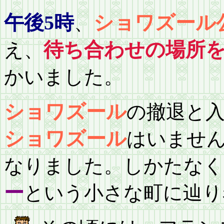
午後5時
、
ショワズール
え、
待ち合わせの場所
かいました。
ショワズール
の撤退と
ショワズール
はいませ
なりました。しかたなく
ー
という小さな町に辿り