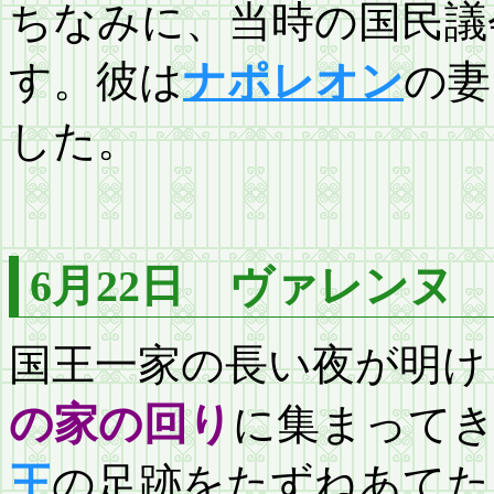
ちなみに、当時の国民議
す。彼は
ナポレオン
の妻
した。
6月22日 ヴァレンヌ
国王一家の長い夜が明け
の家の回り
に集まって
王
の足跡をたずねあてた