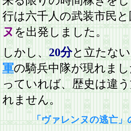
来る限りの時間稼ぎをし
行は六千人の武装市民と
ヌ
を出発しました。
しかし、
20分
と立たない
軍
の騎兵中隊が現れまし
っていれば、歴史は違う
れません。
「ヴァレンヌの逃亡」