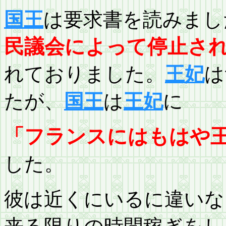
国王
は要求書を読みまし
民議会によって停止さ
れておりました。
王妃
は
たが、
国王
は
王妃
に
「フランスにはもはや
した。
彼は近くにいるに違いな