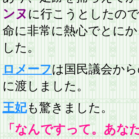
ンヌ
に行こうとしたので
命に非常に熱心でとにか
した。
ロメーフ
は国民議会から
に渡しました。
王妃
も驚きました。
「なんですって。あな