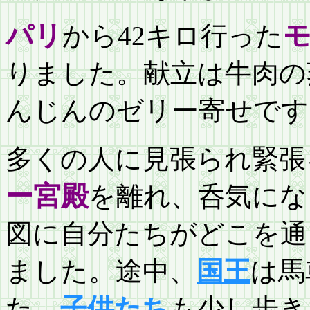
パリ
から42キロ行った
りました。献立は牛肉の
んじんのゼリー寄せです
多くの人に見張られ緊張
ー宮殿
を離れ、呑気にな
図に自分たちがどこを通
ました。途中、
国王
は馬
た。
子供たち
も少し歩き