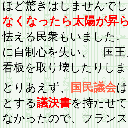
ほど驚きはしませんでし
なくなったら太陽が昇
怯える民衆もいました。
に自制心を失い、「国王
看板を取り壊したりしま
とりあえず、
国民議会
は
とする
議決書
を持たせて
なかったので、フランス