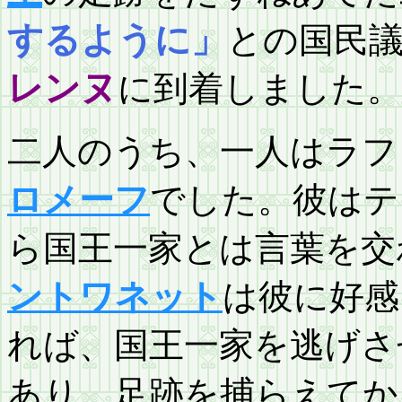
するように」
との国民
レンヌ
に到着しました。
二人のうち、一人はラフ
ロメーフ
でした。彼はテ
ら国王一家とは言葉を交
ントワネット
は彼に好感
れば、国王一家を逃げさ
あり、足跡を捕らえてか