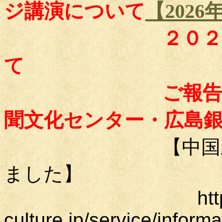
ジ講演について
【202
２０２５年回顧
て
ご報告と御礼（
聞文化センター・広島
【中国
ました】
ht
culture.jp/service/infor