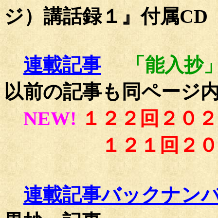
ジ）講話録１』付属CD
連載記事
「能入抄
以前の記事も同ページ
NEW!
１２２回２０２
１２１回２０２６
連載記事バックナン