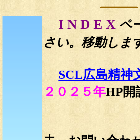
I N D E X
ペ
さい。移動し
SCL広島精
２０２５年
HP開
活動内容