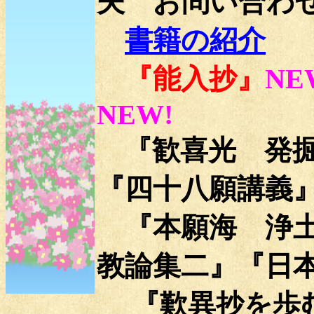
夫 お問い合わ
書籍の紹介
『能入抄』
NE
NEW!
『
歓喜光 発
『四十八願講義
『
本願海 浄
教論集二
』
『
日
『
歎異抄を歩