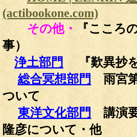
(actibookone.com)
その他
・
『こころ
事）
浄土部門
『歎異抄を
総合冥想部門
雨宮
ついて
東洋文化部門
講演
隆彦について・他