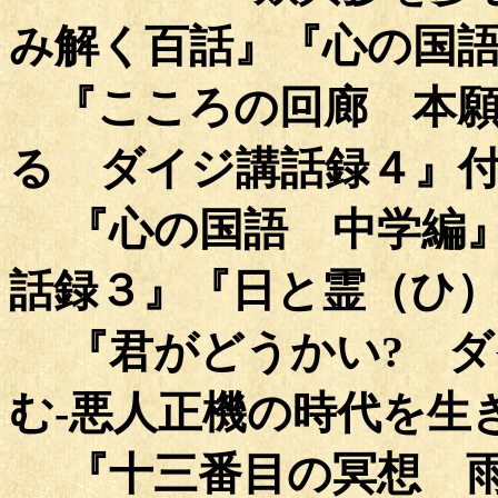
み解く百話
』
『心の国
『こころの回廊 本
る ダイジ講話録４』
『心の国語 中学編』
話録３』『日と霊（ひ
『君がどうかい? ダ
む-悪人正機の時代を生
『十三番目の冥想 雨