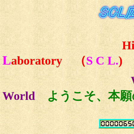
Hirosh
L
aboratory （
S C L.
)
Well co
World
ようこそ、本願