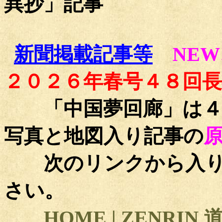
異抄」
記事
新聞掲載記事等
NEW
２０２６年春号
４８回長
「中国夢回廊」は
写真と地図入り記事の
次のリンクから入り
さい。
HOME | ZENRIN