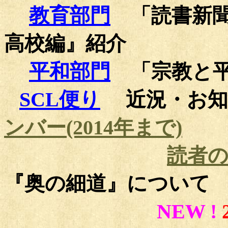
教育部門
「読書新
高校編』紹介
平和部門
「宗教と
SCL便り
近況・お
ンバー(2014年まで)
読者
『奥の細道』について
NEW !