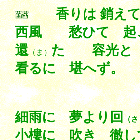
香りは 銷えて
西風 愁ひて 起
還
た 容光と 
（ま）
看るに 堪へず。
細雨に 夢より回
（さ
小樓に 吹き 徹