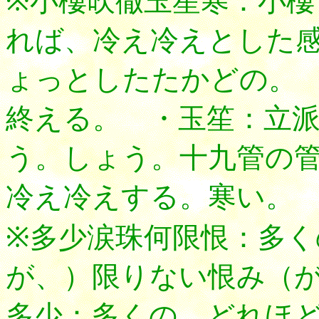
※小樓吹徹玉笙寒：小
れば、冷え冷えとした
ょっとしたたかどの。
終える。 ・玉笙：立
う。しょう。十九管の
冷え冷えする。寒い。
※多少涙珠何限恨：多
が、）限りない恨み（
多少：多くの。どれほ