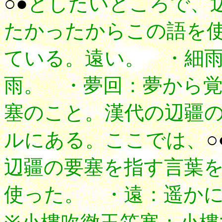
○●
としたいところで、
たかったからこの語を
ている。遠い。
・細雨
雨。 ・夢回：夢から
塞のこと。漢代の辺疆
ルにある。ここでは、
○
辺疆の要塞を指す言葉
使った。 ・遠：遥か