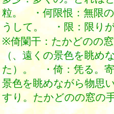
粒。 ・何限恨：無限
うして。 ・限：限り
※倚闌干：たかどのの
（、遠くの景色を眺め
た）。 ・倚：凭る。
景色を眺めながら物思
すり。たかどのの窓の