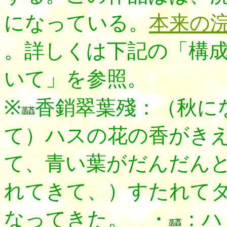
になっている。
本来の
。詳しくは下記の「構
いて」を参照。
※
香銷翠葉殘：（秋に
て）ハスの花の香がき
て、青い葉がだんだん
れてきて、）すたれて
なってきた。 ・
：ハ