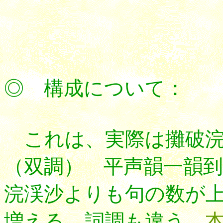
*****
◎ 構成について：
これは、実際は
攤破
（双調） 平声韻一韻到
浣渓沙よりも句の数が
増える。詞調も違う。