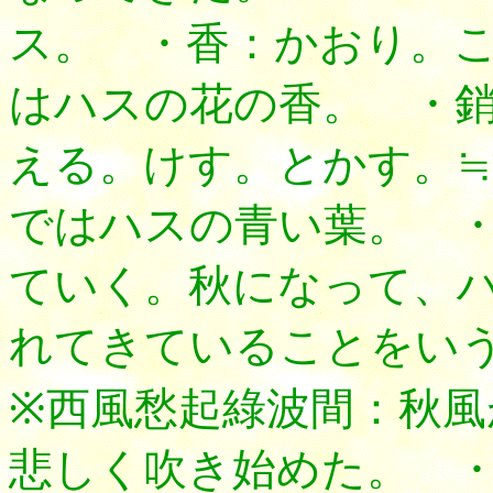
ス。 ・香：かおり。
はハスの花の香。 ・
える。けす。とかす。
ではハスの青い葉。 
ていく。秋になって、
れてきていることをい
※西風愁起綠波間：秋
悲しく吹き始めた。 