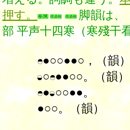
押す。
脚韻は、
部 平声十四寒（寒殘干
●○○●●○，（韻
○
●●○○。（韻）
●
○○●●。
●○○。（韻）