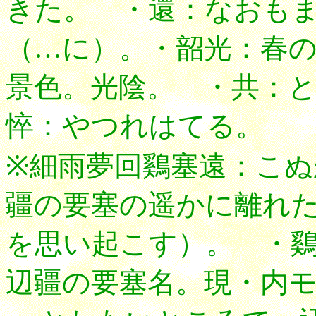
きた。 ・還：なおも
（…に）。・韶光：春
景色。光陰。 ・共：
悴：やつれはてる。
※細雨夢回鷄塞遠：
こぬ
疆の要塞の遥かに離れ
を思い起こす）。 ・
辺疆の要塞名。現・内