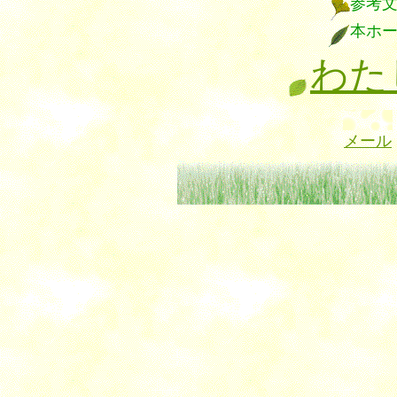
参考
本ホ
わた
メール