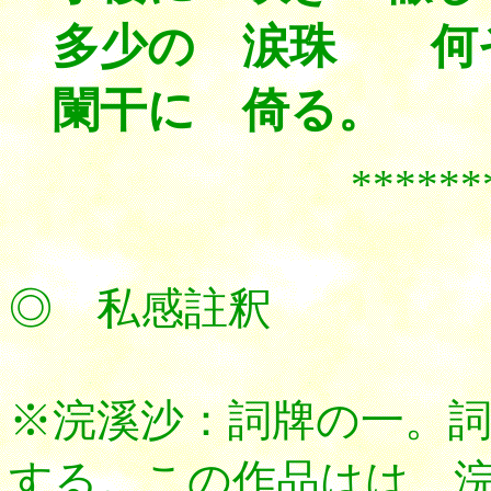
多少の 涙珠 何
闌干に 倚る。
******
◎ 私感註釈
※浣溪沙：詞牌の一。
する。この作品はは、