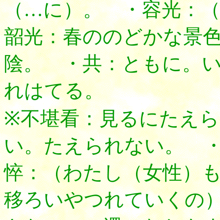
（…に）。 ・容光：
韶光：春ののどかな景
陰。 ・共：ともに。
れはてる。
※不堪看：見るにたえ
い。たえられない。 
悴：（わたし（女性）
移ろいやつれていくの