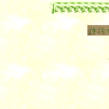
山花子 浣渓沙