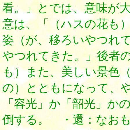
看。」とでは、意味が
意は、「（ハスの花も
姿（が、移ろいやつれ
やつれてきた。」後者
も）また、美しい景色
の）とともになって、
「容光」か「韶光」か
倒する。 ・還：なお