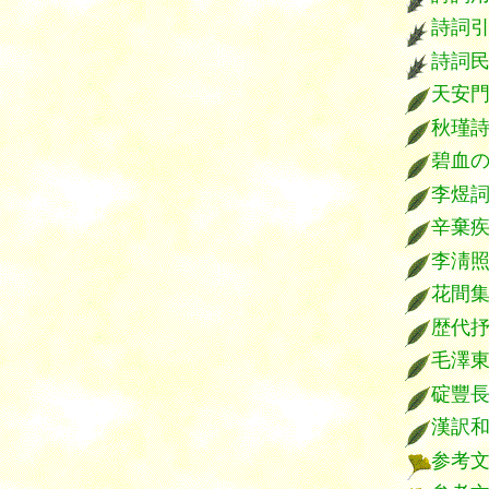
詩詞
詩詞
天安
秋瑾
碧血
李煜
辛棄
李淸
花間
歴代
毛澤
碇豐
漢訳
参考