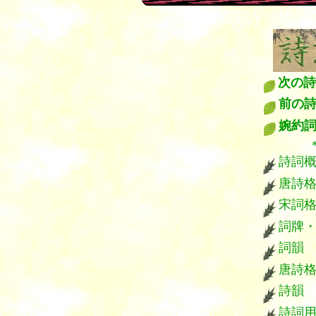
漢詩 填詞
次の詩
前の
婉約
*****
詩詞
唐詩
宋詞
詞牌
詞韻
唐詩
詩韻
詩詞