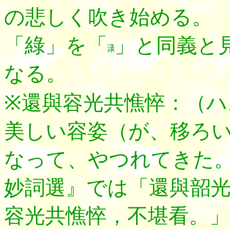
の悲しく吹き始める。
「綠」を「
」と同義と
なる。
※還與容光共憔悴：（
美しい容姿（が、移ろ
なって、やつれてきた
妙詞選』では「還與韶
容光共憔悴，不堪看。