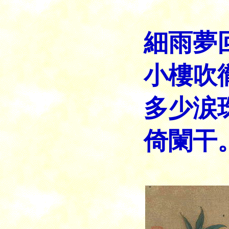
細雨夢
小樓吹
多少涙
倚闌干