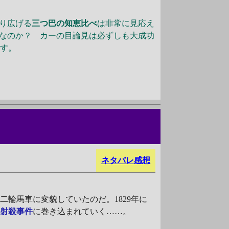
り広げる
三つ巴の知恵比べ
は非常に見応え
者なのか？ カーの目論見は必ずしも大成功
です。
ネタバレ感想
輪馬車に変貌していたのだ。1829年に
な射殺事件
に巻き込まれていく……。