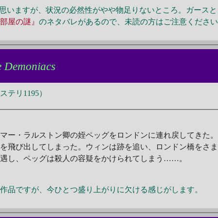
思いますが、状況の必然性がやや物足りないところ。ガースと
い部屋の謎』
のネタバレがあるので、未読の方はご注意くださ
e Demoniacs
テリ1195）
ィマー・ラルストン卿の姪ペッグをロンドンに連れ戻してきた
敷を飛び出してしまった。ウィンは跡を追い、ロンドン橋をさ
遭遇し、ペッグは殺人の容疑をかけられてしまう……。
の作品ですが、今ひとつ盛り上がりに欠ける感じがします。