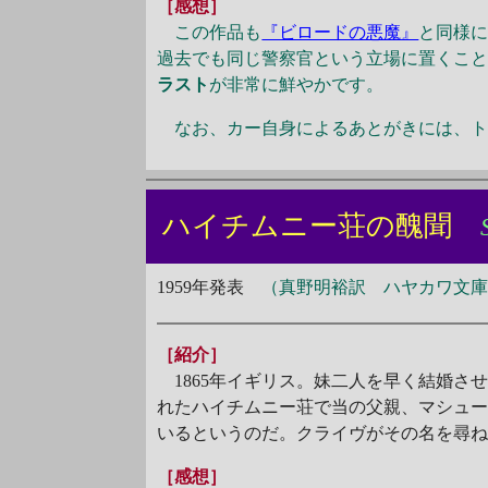
［感想］
この作品も
『ビロードの悪魔』
と同様
過去でも同じ警察官という立場に置くこ
ラスト
が非常に鮮やかです。
なお、カー自身によるあとがきには、ト
ハイチムニー荘の醜聞
1959年発表
（真野明裕訳 ハヤカワ文庫H
［紹介］
1865年イギリス。妹二人を早く結婚さ
れたハイチムニー荘で当の父親、マシュ
いるというのだ。クライヴがその名を尋
［感想］