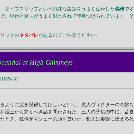
に、タイプスリップという特殊な設定をうまく生かした
傑作
で
とで、現代と過去がうまく対比されて印象づけられています。
リックの
ネタバレ
があるのでご注意ください。
Scandal at High Chimneys
M5-14）
せるように父を説得してほしいという、友人ヴィクターの奇妙
ー弁護士から驚くべき話を聞かされた。三人の子供の中に、昔
ねたとき、銃弾がマシューの頭を貫いた。犯人は復讐に燃える