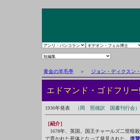
黄金の羊毛亭
＞
ジョン・ディクスン
エドマンド・ゴドフリ
1936年発表
（岡 照雄訳 国書刊行会
［紹介］
1678年、英国。国王チャールズ二世暗
で貫かれた死体となって発見された。
復