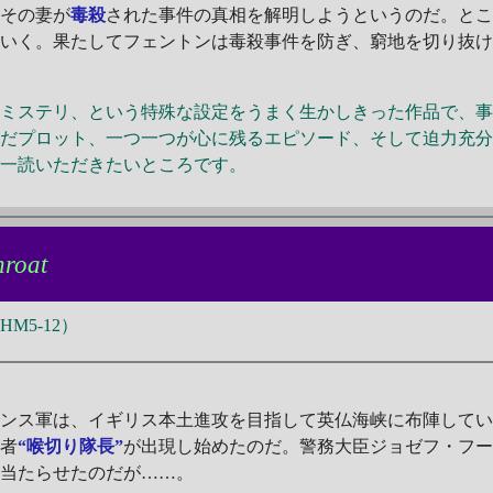
、その妻が
毒殺
された事件の真相を解明しようというのだ。と
ていく。果たしてフェントンは毒殺事件を防ぎ、窮地を切り抜
ミステリ、という特殊な設定をうまく生かしきった作品で、事
んだプロット、一つ一つが心に残るエピソード、そして迫力充
ご一読いただきたいところです。
hroat
M5-12）
ランス軍は、イギリス本土進攻を目指して英仏海峡に布陣して
殺者
“喉切り隊長”
が出現し始めたのだ。警務大臣ジョゼフ・フ
に当たらせたのだが……。