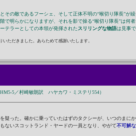
その敵であるフーシェ、そして正体不明の“喉切り隊長”が繰
階で明らかになりますが、それを影で操る“喉切り隊長”は何
リーテラーとしての本領が発揮された
スリリングな物語
は見事
りいただきました。あらためて感謝いたします。
M5-5／村崎敏朗訳 ハヤカワ・ミステリ554）
疑った。確かに乗っていたはずのタクシーが、いつのまにか二
間もないスコットランド・ヤードの一員となり、やがて
不可解