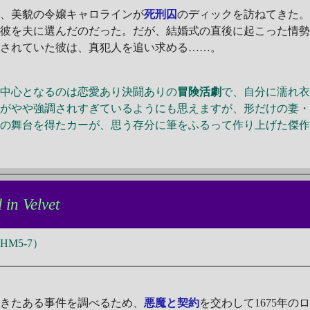
に、美貌の令嬢キャロラインが
死刑囚
のディックを訪ねてきた
た彼を夫に選んだのだった。だが、結婚式の直後に起こった情
獄されていた彼は、真犯人を追い求める……。
中心となるのは恋愛あり決闘ありの
冒険活劇
で、自分に濡れ
りがやや強調されすぎているようにも思えますが、形だけの妻
みの舞台を得たカーが、思う存分に筆をふるって作り上げた傑
 in Velvet
M5-7）
きたある事件を調べるため、
悪魔と契約
を交わして1675年の