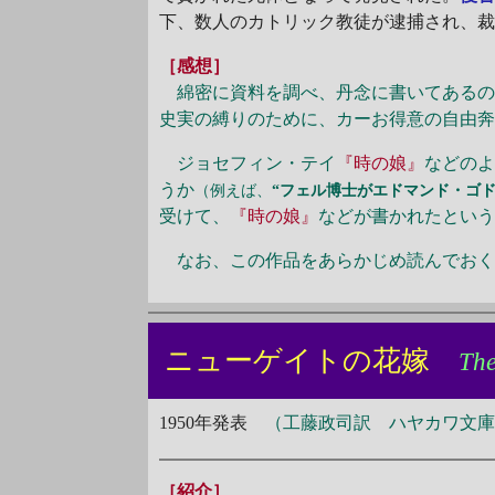
下、数人のカトリック教徒が逮捕され、
［感想］
綿密に資料を調べ、丹念に書いてあるの
史実の縛りのために、カーお得意の自由
ジョセフィン・テイ
『時の娘』
などの
うか
（例えば、
“フェル博士がエドマンド・ゴ
受けて、
『時の娘』
などが書かれたとい
なお、この作品をあらかじめ読んでおく
ニューゲイトの花嫁
The
1950年発表
（工藤政司訳 ハヤカワ文庫H
［紹介］