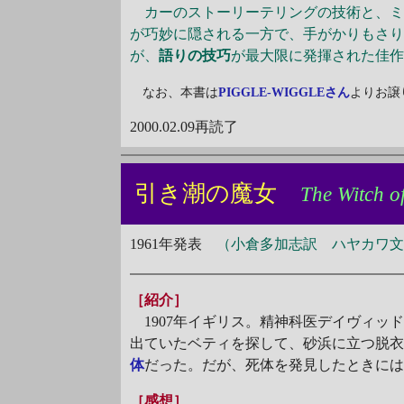
カーのストーリーテリングの技術と、ミ
が巧妙に隠される一方で、手がかりもさ
が、
語りの技巧
が最大限に発揮された佳
なお、本書は
PIGGLE-WIGGLEさん
よりお譲
2000.02.09再読了
引き潮の魔女
The Witch o
1961年発表
（小倉多加志訳 ハヤカワ文庫
［紹介］
1907年イギリス。精神科医デイヴィッ
出ていたベティを探して、砂浜に立つ脱
体
だった。だが、死体を発見したときに
［感想］