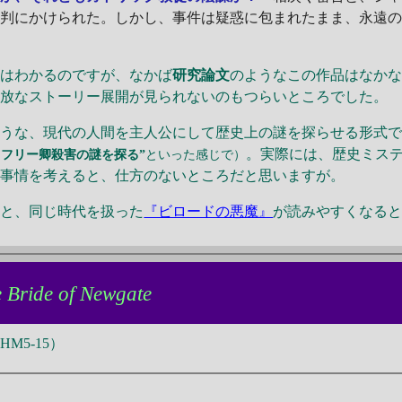
裁判にかけられた。しかし、事件は疑惑に包まれたまま、永遠
はわかるのですが、なかば
研究論文
のようなこの作品はなか
奔放なストーリー展開が見られないのもつらいところでした。
ような、現代の人間を主人公にして歴史上の謎を探らせる形式
。実際には、歴史ミス
ドフリー卿殺害の謎を探る”
といった感じで）
う事情を考えると、仕方のないところだと思いますが。
と、同じ時代を扱った
『ビロードの悪魔』
が読みやすくなる
 Bride of Newgate
M5-15）