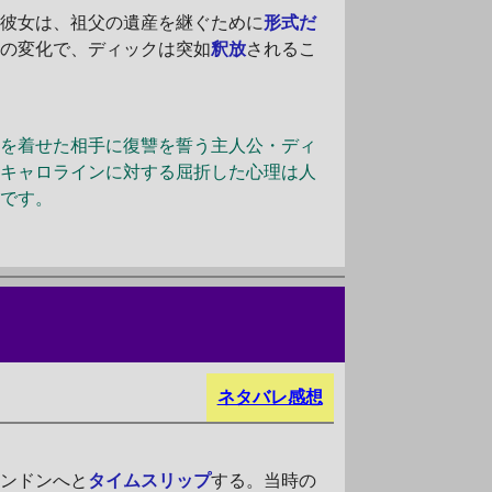
。彼女は、祖父の遺産を継ぐために
形式だ
勢の変化で、ディックは突如
釈放
されるこ
衣を着せた相手に復讐を誓う主人公・ディ
・キャロラインに対する屈折した心理は人
作です。
ネタバレ感想
ロンドンへと
タイムスリップ
する。当時の