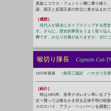
貴族ニコラス・フェントン卿に乗り移り
謀、国王と反国王派の対立に巻き込まれ
［感想］
現代人が過去にタイプスリップする歴史
す。さらに、歴史的事実をうまく取り込
作
です。かなり分量がありますが、ぜひ
喉切り隊長
Captain Cut-T
1955年発表
（島田三蔵訳 ハヤカワ文庫H
［紹介］
時は1805年、皇帝ナポレオン率いるフ
次々襲っては喉をかき切る正体不明の暗
スのスパイ、アラン・ヘッバーンを調査