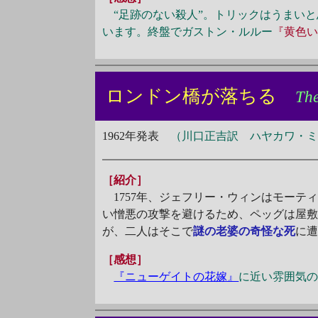
“足跡のない殺人”。トリックはうまいと
います。終盤でガストン・ルルー
『黄色
ロンドン橋が落ちる
Th
1962年発表
（川口正吉訳 ハヤカワ・ミス
［紹介］
1757年、ジェフリー・ウィンはモーテ
い憎悪の攻撃を避けるため、ペッグは屋
が、二人はそこで
謎の老婆の奇怪な死
に
［感想］
『ニューゲイトの花嫁』
に近い雰囲気