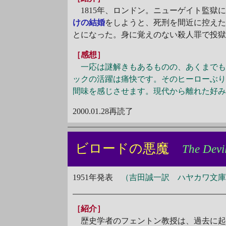
1815年、ロンドン。ニューゲイト監獄
けの結婚
をしようと、死刑を間近に控え
とになった。身に覚えのない殺人罪で投
［感想］
一応は謎解きもあるものの、あくまでも
ックの活躍は痛快です。そのヒーローぶ
間味を感じさせます。現代から離れた好
2000.01.28再読了
ビロードの悪魔
The Devil
1951年発表
（吉田誠一訳 ハヤカワ文庫H
［紹介］
歴史学者のフェントン教授は、過去に起