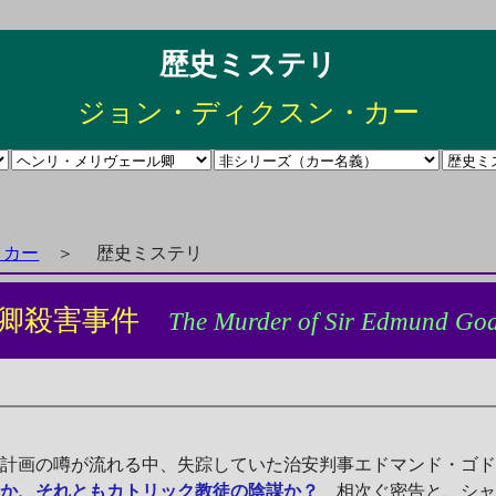
歴史ミステリ
ジョン・ディクスン・カー
・カー
＞
歴史ミステリ
ー卿殺害事件
The Murder of Sir Edmund God
）
殺計画の噂が流れる中、失踪していた治安判事エドマンド・ゴ
讐か、それともカトリック教徒の陰謀か？
相次ぐ密告と、シャ