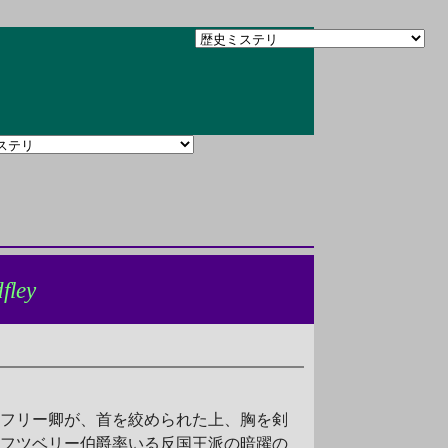
fley
ドフリー卿が、首を絞められた上、胸を剣
フツベリー伯爵率いる反国王派の暗躍の