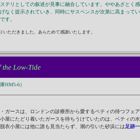
ステリとしての叙述が見事に融合しています。ややあざとく感
りげなく提示されていき、同時にサスペンスが次第に高まって
作です。
りいただきました。あらためて感謝いたします。
f the Low-Tide
HM5-6）
ド・ガースは、ロンドンの診療所から愛するベティの待つフェ
衣小屋にたどり着いたガースを待ちうけていたのは、ベティの
は脱衣小屋には他に誰も見当たらず、潮の引いた砂浜には
足跡