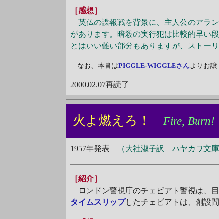
［感想］
英仏の諜報戦を背景に、主人公のアランと
があります。暗殺の実行犯は比較的早い段
とはいい難い部分もありますが、ストー
なお、本書は
PIGGLE-WIGGLEさん
よりお譲
2000.02.07再読了
火よ燃えろ！
Fire, Burn!
1957年発表
（大社淑子訳 ハヤカワ文庫H
［紹介］
ロンドン警視庁のチェビアト警視は、目を
タイムスリップ
したチェビアトは、創設