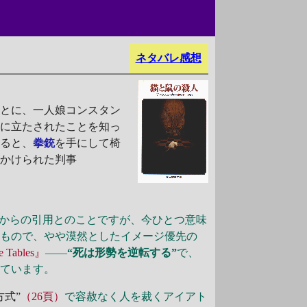
ネタバレ感想
とに、一人娘コンスタン
廷に立たされたことを知っ
みると、
拳銃
を手にして椅
がかけられた判事
からの引用とのことですが、今ひとつ意味
たもので、やや漠然としたイメージ優先の
e Tables』
――
“死は形勢を逆転する”
で、
っています。
方式”
（26頁）
で容赦なく人を裁くアイアト