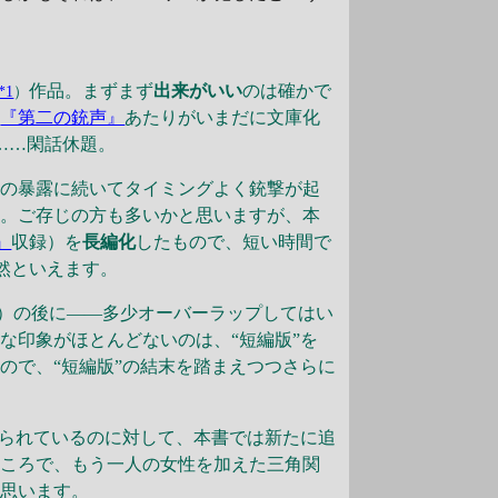
作品。まずまず
出来がいい
のは確かで
*1
）
ー
『第二の銃声』
あたりがいまだに文庫化
……閑話休題。
密の暴露に続いてタイミングよく銃撃が起
ず。ご存じの方も多いかと思いますが、本
』
収録）を
長編化
したもので、短い時間で
然といえます。
チ）の後に――多少オーバーラップしてはい
な印象がほとんどないのは、“短編版”を
ので、“短編版”の結末を踏まえつつさらに
られているのに対して、本書では新たに追
ところで、もう一人の女性を加えた三角関
と思います。