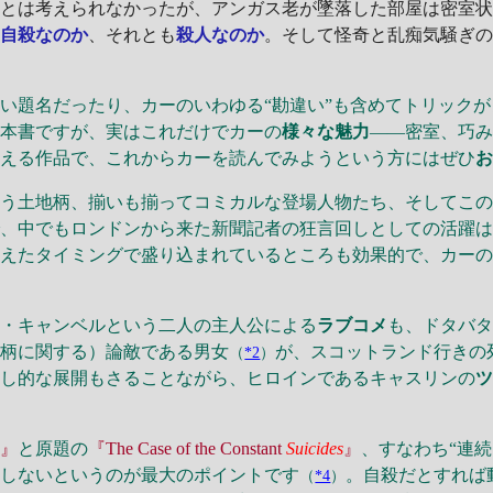
るとは考えられなかったが、アンガス老が墜落した部屋は密室
て
自殺なのか
、それとも
殺人なのか
。そして怪奇と乱痴気騒ぎ
い題名だったり、カーのいわゆる“勘違い”も含めてトリック
る本書ですが、実はこれだけでカーの
様々な魅力
――密室、巧
わえる作品で、これからカーを読んでみようという方にはぜひ
う土地柄、揃いも揃ってコミカルな登場人物たち、そしてこの
で、中でもロンドンから来た新聞記者の狂言回しとしての活躍
さえたタイミングで盛り込まれているところも効果的で、カー
・キャンベルという二人の主人公による
ラブコメ
も、ドタバ
事柄に関する）論敵である男女
が、スコットランド行きの
（
*2
）
崩し的な展開もさることながら、ヒロインであるキャスリンの
件』
と原題の
『The Case of the Constant
Suicides
』
、すなわち“連続
としないというのが最大のポイントです
。自殺だとすれば
（
*4
）