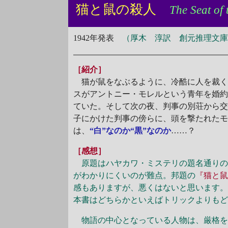
猫と鼠の殺人
The Seat of 
1942年発表
（厚木 淳訳 創元推理文庫11
［紹介］
猫が鼠をなぶるように、冷酷に人を裁く
スがアントニー・モレルという青年を婚
ていた。そして次の夜、判事の別荘から
子にかけた判事の傍らに、頭を撃たれた
は、
“白”なのか“黒”なのか
……？
［感想］
原題はハヤカワ・ミステリの題名通りの“
がわかりにくいのが難点。邦題の
『猫と
感もありますが、悪くはないと思います
本書はどちらかといえばトリックよりも
物語の中心となっている人物は、厳格を