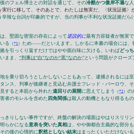
の後のフェル博士との対話を通じて、その
冷酷かつ傲岸不遜
な
を実行に移して、そのあとで、わたしは無実だ、〈状況証拠〉
う辛辣な台詞が印象的ですが、当の判事が不利な状況証拠だら
では、堅固な密室の存在によって
逆説的に
最有力容疑者が無実
ている
ため――だといえます。しかるに本書の場合には、
（
*1
）
証拠を引っくり返すだけではやや面白味に欠ける、いわば
どっ
ないまま、
“判事は“白”なのか“黒”なのか”
という問題がクローズ
地を乗り切ろうとしかしないこともあって、逮捕されるには至
スタンス、判事が後継者と見込む弁護士フレッド・バーロウ、
一見すると本筋から外れた
遠回りの展開
に思えてしまう
の
（
*2
）
被害者のモレルを含めた
四角関係
は殺人の動機ともなり得るも
っきりしない事件ですが、終盤の解決の場面はやはりスリリン
て明らかになる
意表を突いた真相
は、やや御都合主義的な部分
、その後の心情的に
釈然としない結末
はまったくいただけない