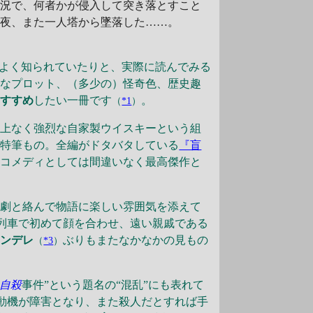
状況で、何者かが侵入して突き落とすこと
の夜、また一人塔から墜落した……。
がよく知られていたりと、実際に読んでみる
みなプロット、（多少の）怪奇色、歴史趣
おすすめ
したい一冊です
。
（
*1
）
上なく強烈な自家製ウイスキーという組
は特筆もの。全編がドタバタしている
『盲
のコメディとしては間違いなく最高傑作と
タ劇と絡んで物語に楽しい雰囲気を添えて
列車で初めて顔を合わせ、遠い親戚である
ツンデレ
ぶりもまたなかなかの見もの
（
*3
）
自殺
事件”という題名の“混乱”にも表れて
動機が障害となり、また殺人だとすれば手