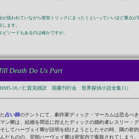
況が扱われていながら密室トリックにまったくといっていいほど重点が
在します。
エピソードもあるのは確かですが。
Till Death Do Us Part
M5-18／仁賀克雄訳 国書刊行会 世界探偵小説全集11）
た
占い師
のテントにて、劇作家ディック・マーカムは恐るべ
ルマン卿は、結婚を間近に控えたディックの婚約者レスリー・
。そしてハーヴェイ卿が説明を続けようとしたその時、隣の射
済んだものの、翌朝ハーヴェイ卿は密室内で毒殺されてしまう