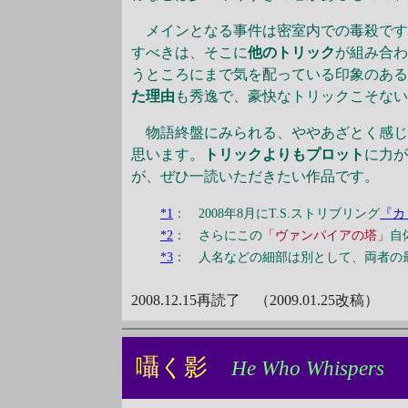
メインとなる事件は密室内での毒殺です
すべきは、そこに
他のトリック
が組み合わ
うところにまで気を配っている印象のあ
た理由
も秀逸で、豪快なトリックこそな
物語終盤にみられる、ややあざとく感じ
思います。
トリックよりもプロット
に力
が、ぜひ一読いただきたい作品です。
*1
： 2008年8月にT.S.ストリブリング
『カ
*2
： さらにこの
「ヴァンパイアの塔」
自
*3
： 人名などの細部は別として、両者の
2008.12.15再読了 （2009.01.25改稿）
囁く影
He Who Whispers