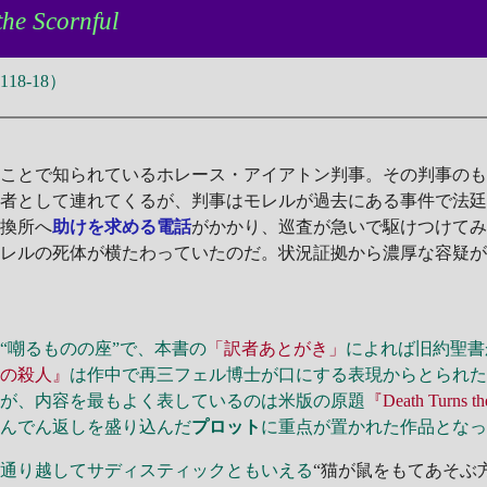
the Scornful
8-18）
ことで知られているホレース・アイアトン判事。その判事のも
約者として連れてくるが、判事はモレルが過去にある事件で法
交換所へ
助けを求める電話
がかかり、巡査が急いで駆けつけて
モレルの死体が横たわっていたのだ。状況証拠から濃厚な容疑
嘲るものの座”で、本書の
「訳者あとがき」
によれば旧約聖書
鼠の殺人』
は作中で再三フェル博士が口にする表現からとられ
。が、内容を最もよく表しているのは米版の原題
『Death Turns th
どんでん返しを盛り込んだ
プロット
に重点が置かれた作品とな
通り越してサディスティックともいえる
“猫が鼠をもてあそぶ