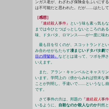
ンガス老が、わざわざ保険金をふいにす
は不可能だと思われた。だが……はたし
［感想］
『連続殺人事件』
という味も素っ気もな
までは今ひとつぱっとしないところのあ
味、ドタバタ、ロマンス――が一度に味
最も目を引くのが、スコットランドとい
み合わせがもたらす
凄まじいドタバタ劇
目の理髪師』
などとは違って、ツボを押
いえます。
また、アラン・キャンベルとキャスリン
います。学問上の（傍からみれば些末な
ことが判明し、手違いで……というなし
です。
さて事件の方は、邦題の
『連続
殺人
事
いるように、
自殺なのか殺人なのか
判然