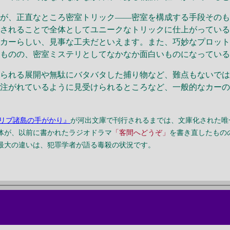
が、正直なところ密室トリック――密室を構成する手段そのも
されることで全体としてユニークなトリックに仕上がっている
るカーらしい、見事な工夫だといえます。また、巧妙なプロッ
いものの、密室ミステリとしてなかなか面白いものになってい
られる展開や無駄にバタバタした捕り物など、難点もないでは
が注がれているように見受けられるところなど、一般的なカー
リブ諸島の手がかり』
が河出文庫で刊行されるまでは、文庫化された唯
体が、以前に書かれたラジオドラマ
「客間へどうぞ」
を書き直したもの
最大の違いは、犯罪学者が語る毒殺の状況です。