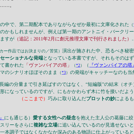
た……。
作の中で、第二期配本でありながらなぜか最初に文庫化された
（
たのかもしれませんが、例えば第一期のアントニイ・バークリ
しますが
（追記：2011年2月に創元推理文庫で刊行されました）
演出が施された中、恐るべき秘
カー作品ではお決まりの／苦笑）
ンセーショナルな発端
となっている本書ですが、それもそのは
して書かれた
「ヴァンパイアの塔」
（
『ヴァンパイアの塔
（
*2
）
ラマのシナリオほぼそのまま
の発端がキャッチーなのも当
（
*3
）
長編の分量まで引き延ばすのではなく、“短編版”の結末（オ
形になっているのですが、にもかかわらず木に竹を接いだよう
ナルな形で
（ここまで）
巧みに取り込んだ
プロットの妙
によるも
』
にも通じる）
愛する女性への疑念
を抱えた主人公の葛藤に絞
レスリーをさらに
複雑な立場
に追い込んでいるのが見逃せない
、一本調子ではなくなかなか深みのある物語に仕上がっている