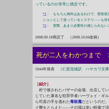
っているのが非常に残念です。
*1
： もちろん例外はあるわけで、密室状
ションとして使っているミステリ――も存
*2
： 実際、あまり必要性の感じられない
2008.09.18再読了 （2008.10.04改稿）
死が二人をわかつまで
1944年発表
（仁賀克雄訳 ハヤカワ文庫H
［紹介］
村で催されたバザーの会場、出店してい
じていた著名な犯罪学者ハーヴェイ・ギ
ら司直の手を逃れた
毒殺魔
だというのだ
イ卿をとらえた――その場は幸い軽傷で