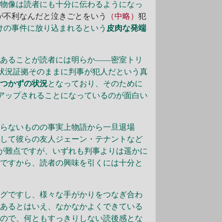
人物像は読者にも十分に伝わるようになっ
が不利なんだと泣きごとをいう
（中略）
犯
けの事件に放り込まれるという
皮肉な発端
であることが読者には明らか――密室トリ
状況証拠そのままに判事が犯人だという真
ちつかずの状況
となっており、そのために
アップされることになっているのが面白い
らないものの事実上物語から一旦退場
そして彼らの友人ジェーン・テナントなど
が難点ですが、いずれも判事よりは遥かに
のですから、読者の興味を引くには十分と
グですし、様々な手がかりをつなぎ合わ
もあるとはいえ、なかなかよくできている
もので、何ともすっきりしない読後感とな