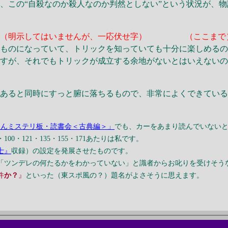
、この“自殺なのか殺人なのか判然としない”という状況が、
―
（明示してはいませんが、一応伏せ字）
“一”と“二”
（ここまで
いものになっていて、トリックを知っていても十分に楽しめる
ですが、それでもトリックが成立する余地がないとはいえない
であると同時にすっと腑に落ちるもので、非常によくできてい
ゃんミステリ板・読書会＜古典編＞」
でも、カーをあまり読んでいない
・121・135・155・171あたりは私です。
士』
収録）の設定を発展させたものです。
「ツンデレの何たるかをわかっていない」と識者からお叱りを受けそう
件
か？
』
といった（東スポ風の？）題名がよさそうに思えます。