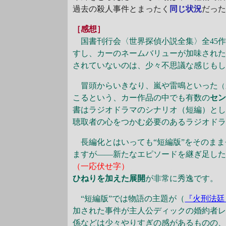
過去の殺人事件とまったく
同じ状況
だっ
［感想］
国書刊行会〈世界探偵小説全集〉全45
すし、カーのネームバリューが加味され
されていないのは、少々不思議な感じも
冒頭からいきなり、嵐や雷鳴といった
（
こるという、カー作品の中でも有数の
セ
書はラジオドラマのシナリオ（短編）と
聴取者の心をつかむ必要のあるラジオド
長編化とはいっても“短編版”をそのまま
ますが――新たなエピソードを継ぎ足した
（一応伏せ字）
ある意味メタフィクショ
ひねりを加えた展開
が非常に秀逸です。
“短編版”では物語の主題が（
『火刑法廷
加された事件が主人公ディックの婚約者
係などは少々やりすぎの感があるものの