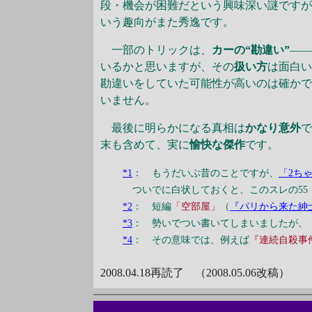
段・機会が困難だという興味深い謎ですが
いう趣向がまた秀逸です。
一部のトリックは、
カーの“勘違い”
―
いるかと思いますが、その
扱い方
は面白
勘違いをしていた可能性が高いのは確か
いません。
最後に明らかになる真相は
かなり意外
末も含めて、実に
愉快な傑作
です。
*1
： もうだいぶ昔のことですが、
「2ち
ついでに白状しておくと、このスレの55・100
*2
： 短編
「空部屋」
（
『パリから来た紳
*3
： 勢いでつい書いてしまいましたが、
*4
： その意味では、例えば
『連続自殺事
2008.04.18再読了 （2008.05.06改稿）