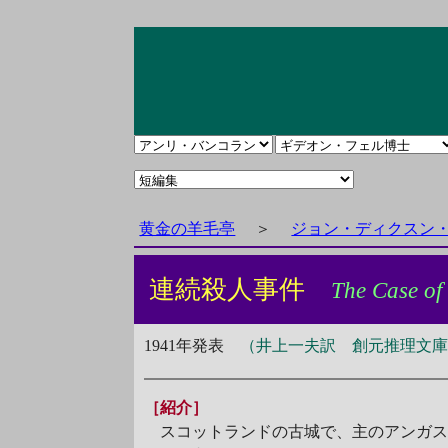
黄金の羊毛亭
＞
ジョン・ディクスン
連続殺人事件
The Case of 
1941年発表
（井上一夫訳 創元推理文庫11
［紹介］
スコットランドの古城で、主のアンガス