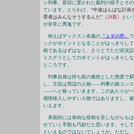
ン判事。冒頭に置かれた裁判の様子とそ
ています。とりわけ、
“中途はんぱな計画
罪者はみんなそうするんだ”
（29頁）
とい
が非常に秀逸です。
例えばディクスン名義の
『ユダの窓』
ックがポイントとなることがはっきりし
相であるはずはなく、さりとてただ状況
ミステリとしてのポイントがはっきりし
ところです。
判事自身は持ち前の傲然とした態度で窮
し、主役は周辺の人物――判事の娘コン
――へと移っていきます。このあたりが
感情移入しやすい人物ではありますし、
いえます。
表面的には単純な様相を呈しながらもは
せていく手順も巧妙だと思います。そし
といえるのではないでしょうか。ただし