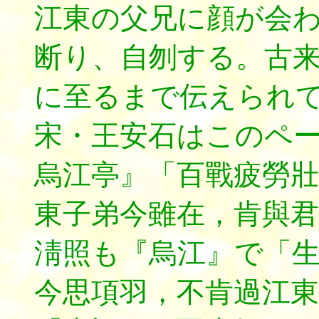
江東の父兄に顔が会
断り、自刎する。古
に至るまで伝えられ
宋・王安石はこのペ
烏江亭』「百戰疲勞壯
東子弟今雖在，肯與君
淸照も『烏江』で「
今思項羽，不肯過江東