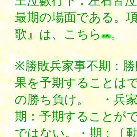
王泣數行下，左右皆泣
最期の場面である。
歌』は、こちら
。
※勝敗兵家事不期：勝
果を予期することは
の勝ち負け。 ・兵
期：予期することが
ではない。・期：〔