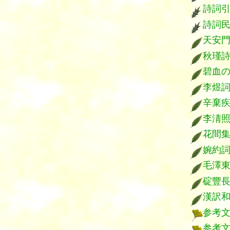
詩詞
詩詞
天安
秋瑾
碧血
李煜
辛棄
李淸
花間
婉約
毛澤
碇豐
漢訳
参考
参考