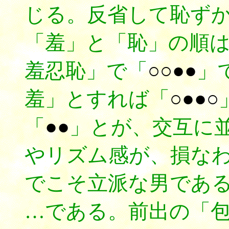
じる。反省して恥ず
「羞」と「恥」の順
羞忍恥」で「
○○●●
」
羞」とすれば「
○●●○
「
●●
」とが、交互に
やリズム感が、損な
でこそ立派な男であ
…である。前出の「