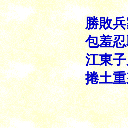
勝敗兵
包羞忍
江東子
捲土重