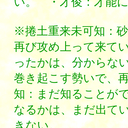
い。 ・才俊：才能
※捲土重来未可知：
再び攻め上って来て
ったかは、分からな
巻き起こす勢いで、
知：まだ知ることが
なるかは、まだ出て
きない。