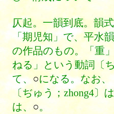
仄起。一韻到底。韻式
「期児知」で、平水
の作品のもの。「重
ねる」という動詞〔ちょ
て、
○
になる。なお、
〔ぢゅう；zhong4〕
は、
○
。