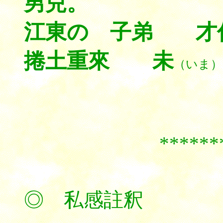
男兒。
江東の 子弟 才
捲土重來 未
（いま）
******
◎ 私感註釈