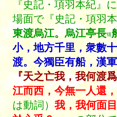
『史記・項羽本紀』
場面で『史記・項羽
東渡烏江。烏江亭長
小，地方千里，衆數十
渡。今獨臣有船，漢軍
『天之亡我，我何渡爲
江而西，今無一人還，
は動詞）
我，我何面