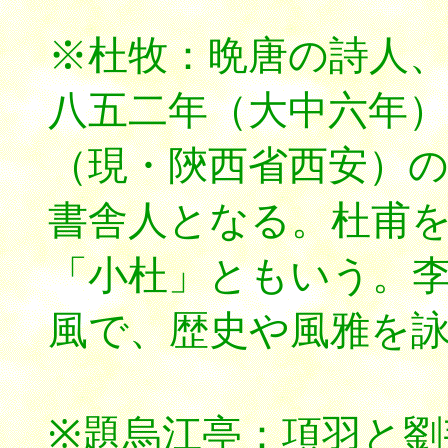
※杜牧：晩唐の詩人、
八五二年（大中六年
（現・陝西省西安）
書舎人となる。杜甫
「小杜」ともいう。
風で、歴史や風雅を
※題烏江亭：項羽と劉