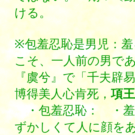
ける。
※包羞忍恥是男児：羞
こそ、一人前の男であ
『虞兮』で「千夫辟
博得美人心肯死，
項王
・包羞忍恥： ・羞
ずかしくて人に顔を