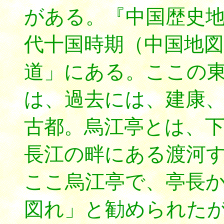
がある。『中国歴史
代十国時期（中国地
道」にある。ここの
は、過去には、建康
古都。烏江亭とは、
長江の畔にある渡河
ここ烏江亭で、亭長
図れ」と勧められた