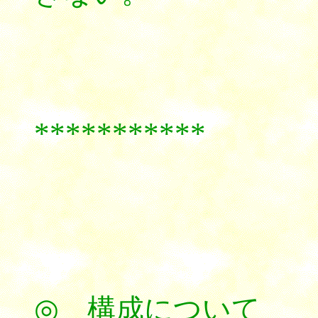
***********
◎ 構成について