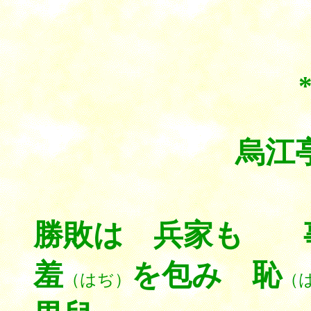
烏江
勝敗は 兵家も 
羞
を包み 恥
（はぢ）
（