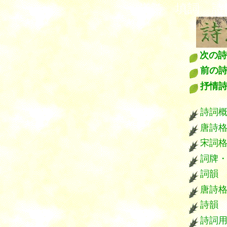
漢詩 填詞 
次の詩
前の
抒情
****
詩詞
唐詩
宋詞
詞牌
詞韻
唐詩
詩韻
詩詞