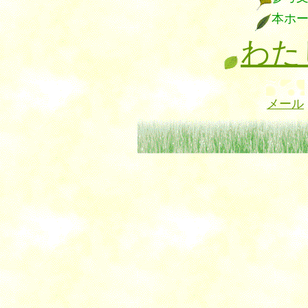
本ホ
わた
メール