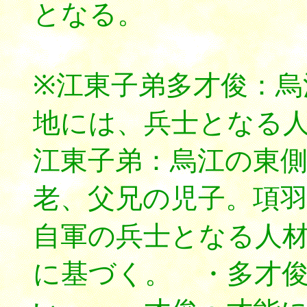
となる。
※江東子弟多才俊：烏
地には、兵士となる
江東子弟：烏江の東
老、父兄の児子。項
自軍の兵士となる人
に基づく。 ・多才