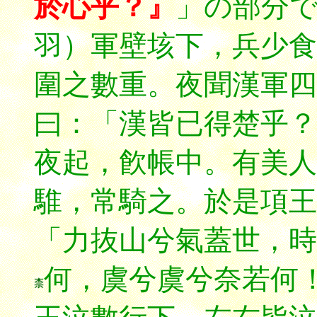
於心乎？』
」の部分
羽）軍壁垓下，兵少食
圍之數重。夜聞漢軍四
曰：「漢皆已得楚乎？
夜起，飮帳中。有美人
騅，常騎之。於是項王
「力抜山兮氣蓋世，時
何，虞兮虞兮奈若何