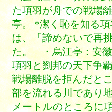
た項羽が舟での戦場
亭。 *潔く恥を知る
は、「諦めないで再
た。 ・烏江亭：安
項羽と劉邦の天下争
戦場離脱を拒んだと
部を流れる川であり
メートルのところに