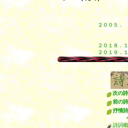
２００５．
５．
５．２
２０１８．
２０１９．
漢詩 填詞 詩餘 
次の詩
前の
抒情
*****
詩詞