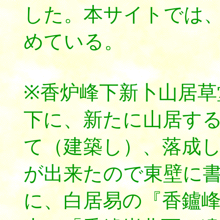
した。本サイトでは
めている。
※香炉峰下新卜山居草
下に、新たに山居す
て（建築し）、落成
が出来たので東壁に
に、白居易の『香鑪