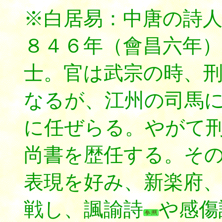
※白居易：中唐の詩
８４６年（會昌六年
士。官は武宗の時、
なるが、江州の司馬
に任ぜらる。やがて
尚書を歴任する。そ
表現を好み、新楽府
戦し、諷諭詩
や感傷