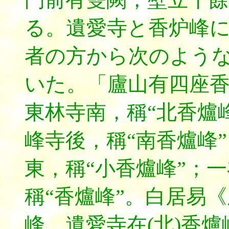
る。遺愛寺と香炉峰
者の方から次のよう
いた。「廬山有四座
東林寺南，稱“北香爐
峰寺後，稱“南香爐峰
東，稱“小香爐峰”；
稱“香爐峰”。白居易
峰。遺愛寺在(北)香