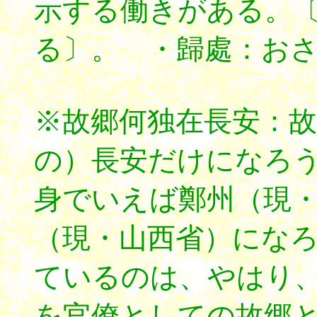
示する働きがある。〔
る〕。 ・歸處：お
※故郷何独在長安：
の）長安だけになろ
身でいえば鄭州（現
（現・山西省）にな
ているのは、やはり
を官僚としての故郷