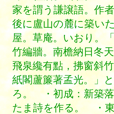
家を謂う謙譲語。作
後に盧山の麓に築い
屋。草庵。いおり。
竹編牆。南檐納日冬天
飛泉纔有點，拂窗斜竹
紙閣蘆簾著孟光。」
ろ。 ・初成：新築
たま詩を作る。 ・