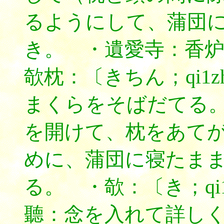
るようにして、蒲団
き。 ・遺愛寺：香
欹枕：〔きちん；qi1z
まくらをそばだてる
を開けて、枕をあて
めに、蒲団に寝たま
る。 ・欹：〔き；q
聽：念を入れて詳し