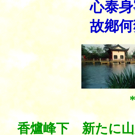
心泰身
故鄕何
香爐峰下 新たに山