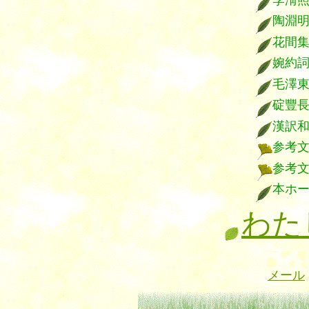
陶淵
花間
婉約
毛澤
碇豐
漢訳
参考
参考
本ホ
わた
メール