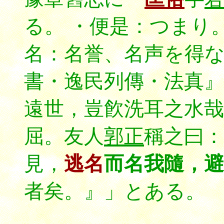
る。 ・便是：つまり
名：名誉、名声を得
書・逸民列傳・法真
遠世，豈飮洗耳之水哉
屈。友人
郭正
稱之曰：
見，
逃名
而名我隨，避
者矣。』」とある。