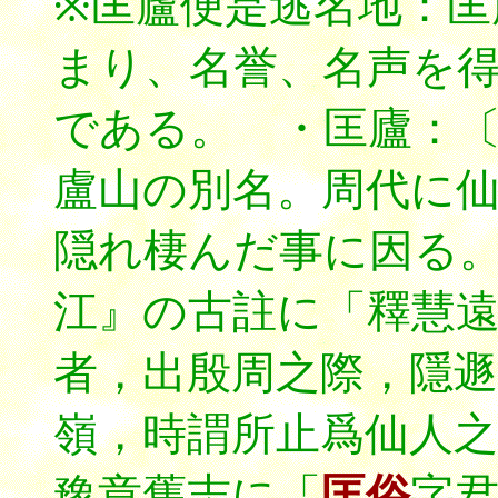
※匡廬便是逃名地：
まり、名誉、名声を
である。 ・匡廬：〔きゃ
盧山の別名。周代に
隠れ棲んだ事に因る
江』の古註に「釋慧
者，出殷周之際，隱遯
嶺，時謂所止爲仙人
豫章舊志に「
匡俗
字