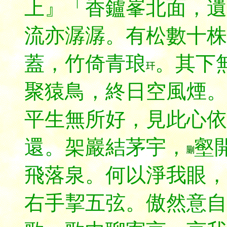
上』「香鑪峯北面，遺
流亦潺潺。有松數十株
蓋，竹倚青琅
。其下
聚猿鳥，終日空風煙。
平生無所好，見此心依
還。架巖結茅宇，
壑
飛落泉。何以淨我眼，
右手挈五弦。傲然意自