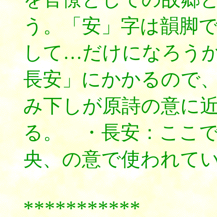
う。「安」字は韻脚
して…だけになろう
長安」にかかるので
み下しが原詩の意に
る。 ・長安：ここ
央、の意で使われて
***********