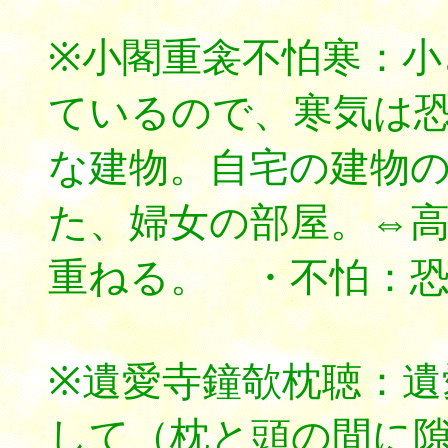
※小閣重衾不怕寒：
ているので、寒気は
な建物。自宅の建物
た、婦女の部屋。⇔
重ねる。 ・不怕：
※遺愛寺鐘欹枕聴：遺
して（枕と頭の間に