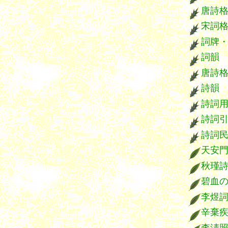
唐詩
宋詞
詞牌
詞韻
唐詩
詩韻
詩詞
詩詞
詩詞
天安
秋瑾
碧血
李煜
辛棄
李淸