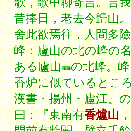
歌，歌中聊寄言。言我
昔捧日，老去今歸山。
舍此欲焉往，人間多險
峰：廬山の北の峰の
ある廬山
の北峰。峰
香炉に似ているとこ
漢書・揚州・廬江』
曰：『東南有
香爐山
，
門前有雙闕，壁立千