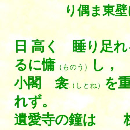
り偶ま東壁
日 高く 睡り足
るに慵
し，
（ものう）
小閣 衾
を
（しとね）
れず。
遺愛寺の鐘は 枕