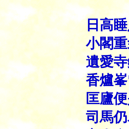
白
日高睡
小閣重
遺愛寺
香爐峯
匡廬便
司馬仍