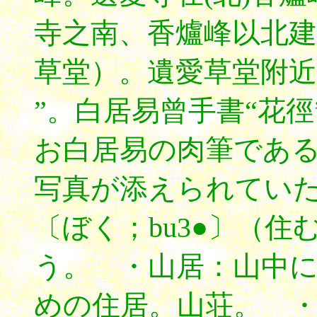
寺之南、香爐峰以北建
草堂）。遺愛草堂附近
”。白居易曾手書“花徑”二
お白居易の肉筆であ
写真が添えられてい
〔ぼく；bu3●〕（
う。 ・山居：山中
めの住居。山荘。 