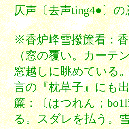
仄声〔去声ting4●〕
※香炉峰雪撥簾看：
（窓の覆い。カーテ
窓越しに眺めている。
言の『枕草子』にも
簾：〔はつれん；bo1l
る。スダレを払う。