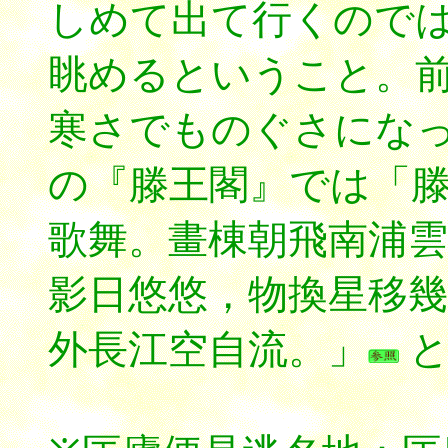
しめて出て行くので
眺めるということ。
寒さでものぐさにな
の『滕王閣』では「
歌舞。畫棟朝飛南浦雲
影日悠悠，物換星移幾
外長江空自流。」
と