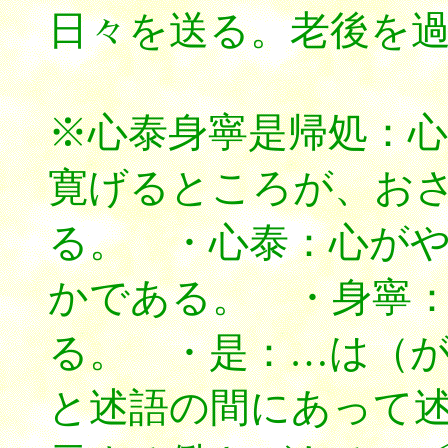
日々を送る。老後を
※心泰身寧是帰処：
寛げるところが、お
る。 ・心泰：心が
かである。 ・身寧
る。 ・是：…は（
と述語の間にあって