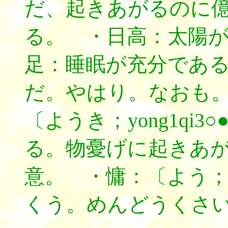
だ、起きあがるのに
る。 ・日高：太陽
足：睡眠が充分であ
だ。やはり。なおも
〔ようき；yong1qi
る。物憂げに起きあ
意。 ・慵：〔よう；y
くう。めんどうくさ