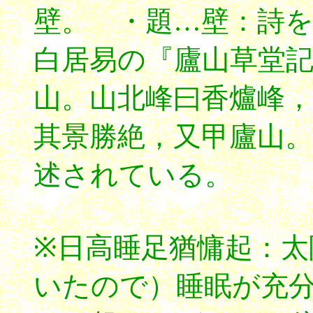
壁。 ・題…壁：詩を
白居易の『廬山草堂
山。山北峰曰香爐峰，
其景勝絶，又甲廬山
述されている。
※日高睡足猶慵起：太
いたので）睡眠が充