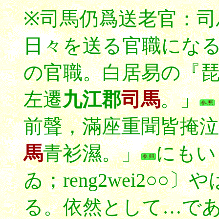
※司馬仍爲送老官：
日々を送る官職にな
の官職。白居易の『
左遷
九江郡
司馬
。」
前聲，滿座重聞皆掩泣
馬
青衫濕。」
にもい
ゐ；reng2wei2○
る。依然として…で