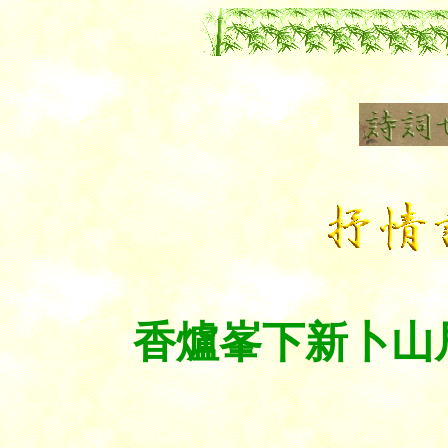
香爐峯下新卜山