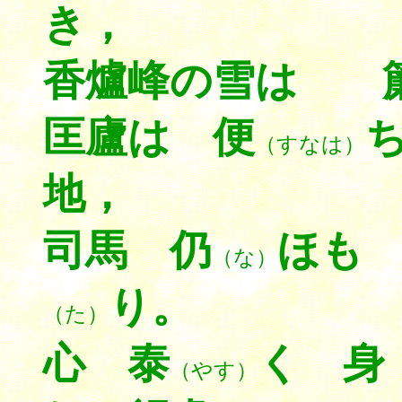
き，
香爐峰の雪は 簾
匡廬は 便
（すなは）
地，
司馬 仍
ほも
（な）
り。
（た）
心 泰
く 身
（やす）