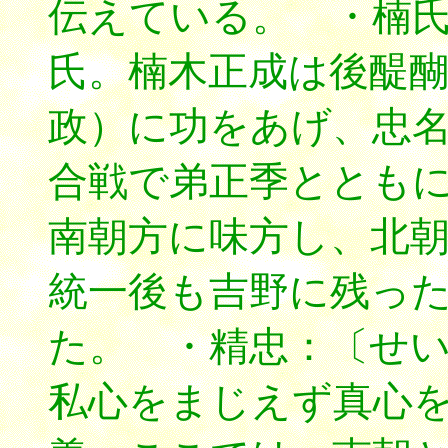
伝えている。 ・楠
氏。楠木正成は後醍
政）に功をあげ、忠
合戦で弟正季ととも
南朝方に味方し、北
統一後も吉野に残っ
た。 ・精忠：〔せいちゅう
私心をまじえず真心