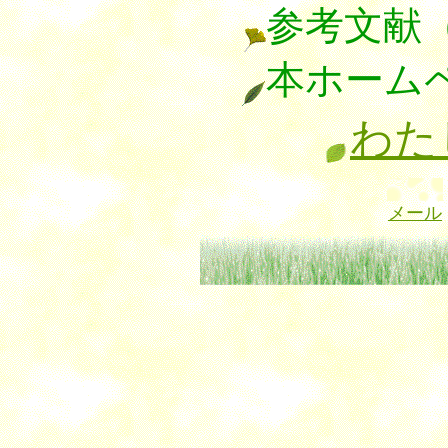
参考文献
本ホーム
わた
メール