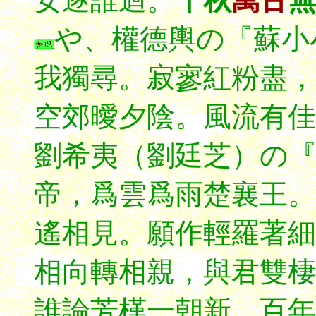
女逐誰迴。
千秋
萬古
無
や、權德輿の『蘇小
我獨尋。寂寥紅粉盡，
空郊曖夕陰。風流有佳
劉希夷（劉廷芝）の
帝，爲雲爲雨楚襄王。
遙相見。願作輕羅著細
相向轉相親，與君雙棲
誰論芳槿一朝新。百年