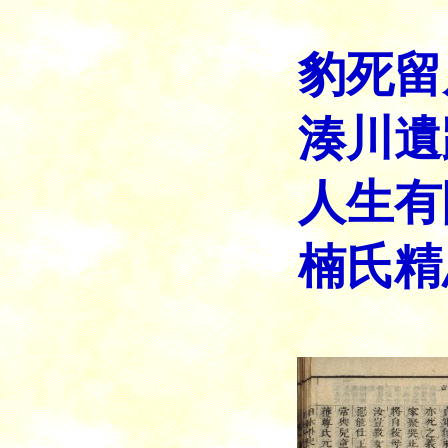
豹死留
湊川遺
人生有
楠氏精