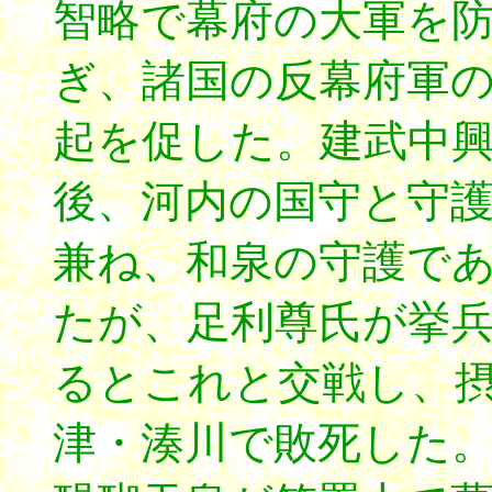
智略で幕府の大軍を
ぎ、諸国の反幕府軍
起を促した。建武中
後、河内の国守と守
兼ね、和泉の守護で
たが、足利尊氏が挙
るとこれと交戦し、
津・湊川で敗死した