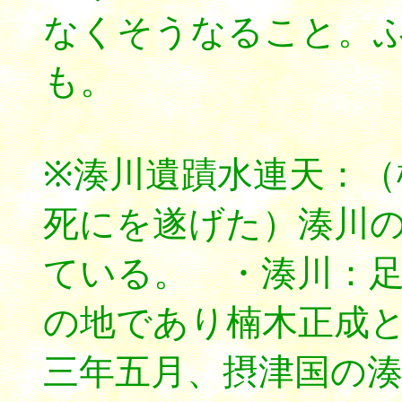
なくそうなること。
も。
※湊川遺蹟水連天：（
死にを遂げた）湊川
ている。 ・湊川：
の地であり楠木正成
三年五月、摂津国の