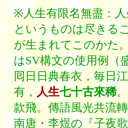
※人生有限名無盡：
というものは尽きる
が生まれてこのかた
はSV構文の使用例（
囘日日典春衣，毎日江
有，
人生
七十古來稀
。
款飛。傳語
風光
共流轉
南唐・李煜の『子夜