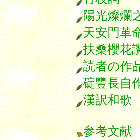
陽光燦爛
天安門革
扶桑櫻花
読者の作
碇豐長自
漢訳和歌
参考文献