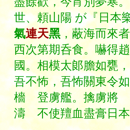
盡餘歡，今宵別夢寒。
世、頼山陽 が『日本
氣
連天
黑
，
蔽海
而來者
西次第期呑食。嚇得趙
國。相模太郞膽如甕
吾不怖，吾怖關東令如
檣 登虜艦。擒虜將 
濤 不使羶血盡膏日本