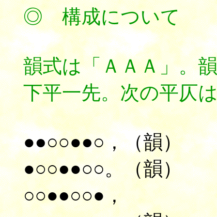
◎ 構成について
韻式は「ＡＡＡ」。
下平一先。次の平仄
●●○○●●○，（韻）
●○○●●○○。（韻）
○○●●○○●，