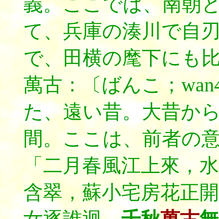
義。ここでは、南朝
て、兵庫の湊川で自
で、田横の麾下にも
萬古：〔ばんこ；wan
た、遠い昔。大昔か
間。ここは、前者の
「二月春風江上來，水
含翠，蘇小宅房花正開