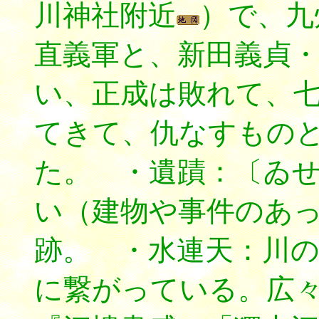
川神社附近
）で、九
直義軍と、新田義貞
い、正成は敗れて、
てきて、仇なすもの
た。 ・遺蹟：〔ゐせき
い（建物や事件のあ
跡。 ・水連天
：川
に繋がっている。広