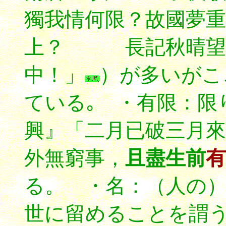
獨我情何限？故國夢重
上？ 長記秋晴望
中
！」
）が多いがこ
ている｡ ・有限：限
興』「二月已破三月來
外無窮事，
且盡生前
有
る。 ・名：（人の
世に留めることを謂