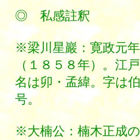
◎ 私感註釈
※梁川星巖：寛政元年
（１８５８年）。江
名は卯・孟緯。字は
号。
※大楠公：
楠木正成