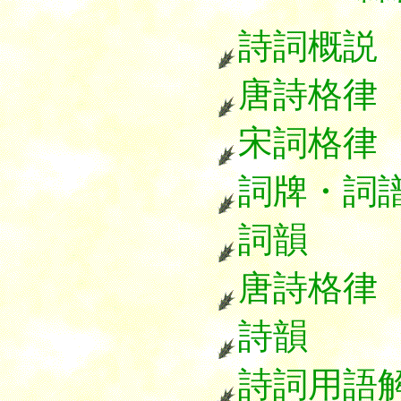
******
詩詞概説
唐詩格律
宋詞格律
詞牌・詞
詞韻
唐詩格律
詩韻
詩詞用語