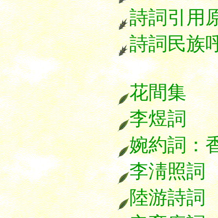
詩詞引用
詩詞民族
花間集
李煜詞
婉約詞：
李淸照詞
陸游詩詞