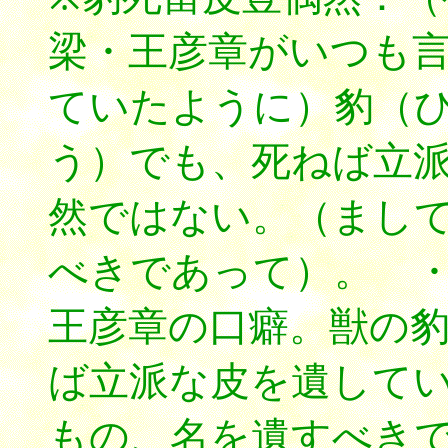
梁・王彦章がいつも
ていたように）豹（
う）でも、死ねば立
然ではない。（まし
べきであって）。 
王彦章の口癖。獣の
ば立派な皮を遺して
もの、名を遺すべき