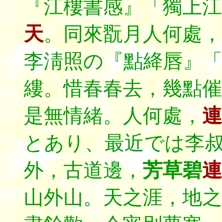
『江樓書感』「獨上江
天
。同來翫月人何處，
李淸照の『點絳唇』
縷。惜春春去，幾點
是無情緒。人何處，
連
とあり、
最近では李
外，古道邊，
芳草碧
連
山外山。天之涯，地之