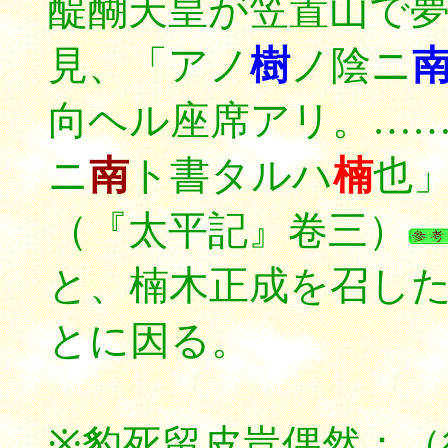
醍醐天皇が笠置山で
見、「アノ
樹
ノ陰ニ
向ヘル座席アリ。…
ニ
南
ト書タルハ
楠
也
（『太平記』卷三）
と、楠木正成を召し
とに因る。
※豹死留皮豈偶然：（