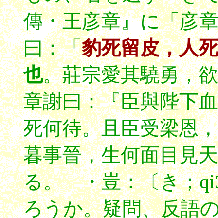
傳・王彦章』に「彦
曰：「
豹死留皮，人死
也
。莊宗愛其驍勇，欲
章謝曰：『臣與陛下血
死何待。且臣受梁恩，
暮事晉，生何面目見
る。 ・豈：〔き；q
ろうか。疑問、反語