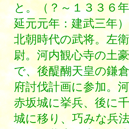
と。（？～１３３６
延元元年：建武三年）
北朝時代の武将。左
尉。河内観心寺の土
で、後醍醐天皇の鎌
府討伐計画に参加。
赤坂城に挙兵、後に
城に移り、巧みな兵