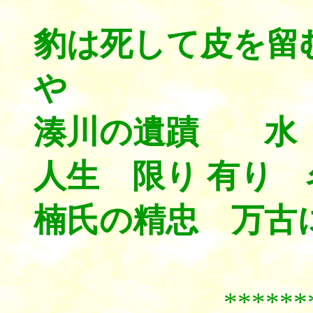
豹は死して皮を
や
湊川の遺蹟 水 
人生 限り 有り
楠氏の精忠 万古
******