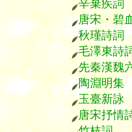
辛棄疾詞
唐宋・碧
秋瑾詩詞
毛澤東詩
先秦漢魏
陶淵明集
玉臺新詠
唐宋抒情
竹枝詞