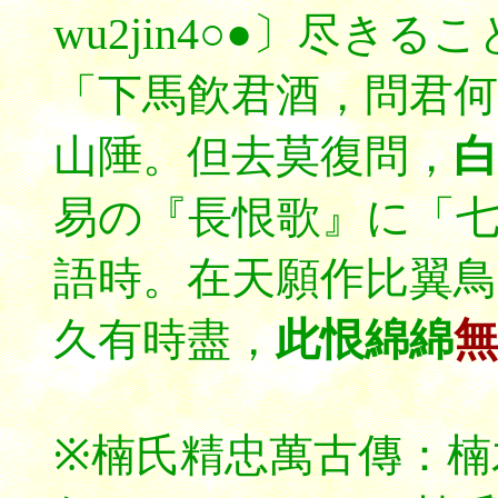
wu2jin4○●〕尽き
「下馬飮君酒，問君何
山陲。但去莫復問，
白
易の『長恨歌』に「
語時。在天願作比翼鳥
久有時盡，
此恨綿綿
無
※楠氏精忠萬古傳：楠