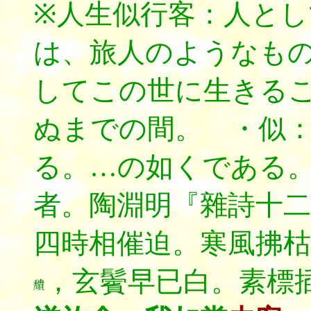
※人生似行客：人と
は、旅人のようなも
してこの世に生きる
ぬまでの間。 ・似
る。…の如くである
者。陶淵明『雜詩十
四時相催迫。寒風拂枯
，玄鬢早已白。素標