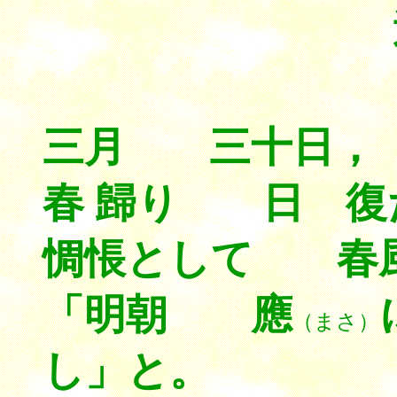
三月 三十日，
春 歸り 日 復
惆悵として 春
「明朝 應
（まさ）
し」と。