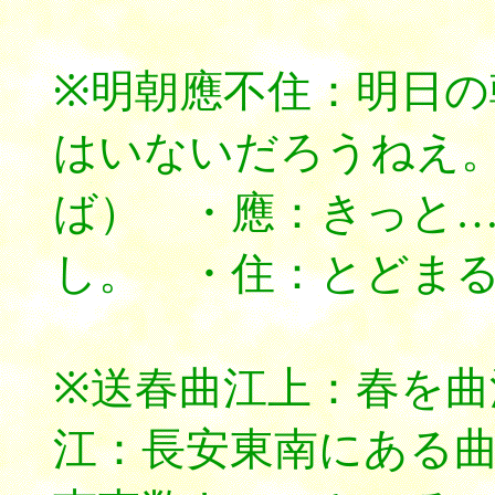
※明朝應不住：明日
はいないだろうねえ
ば） ・應：きっと
し。 ・住：とどま
※送春曲江上：春を曲
江：長安東南にある