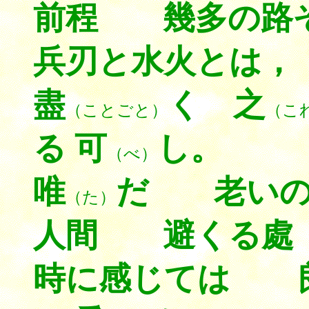
前程 幾多の路
兵刃と水火とは，
盡
く 之
（ことごと）
（こ
る 可
し。
（べ）
唯
だ 老いの
（た）
人間 避くる處
時に感じては 