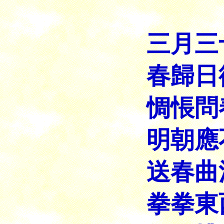
三月三
春歸日
惆悵問
明朝應
送春曲
拳拳東