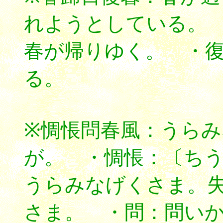
れようとしている。
春が帰りゆく。 ・
る。
※惆悵問春風：うら
が。 ・惆悵：〔ちうちゃ
うらみなげくさま。
さま。 ・問：問い