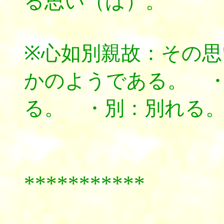
る思い（は）。
※心如別親故：その
かのようである。 
る。 ・別：別れる
***********