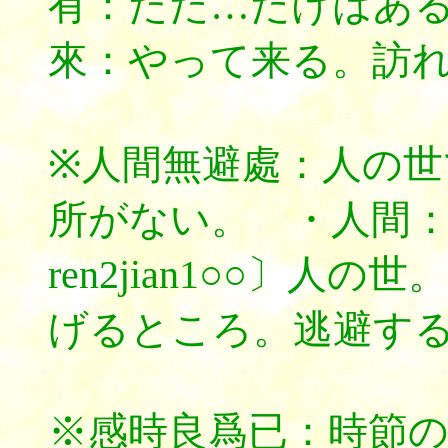
有：ただ…だけはあ
來：やって来る。訪
※人間無避處：人の
所がない。 ・人間
ren2jian1○○〕
げるところ。逃避す
※感時良爲已：時節