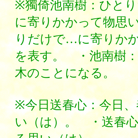
※獨倚池南樹：ひと
に寄りかかって物思
りだけで…に寄りかか
を表す。 ・池南樹：
木のことになる。
※今日送春心：今日
い（は）。 ・送春