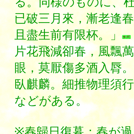
る。同様のものに、
已破三月來，漸老逢春
且盡生前有限杯。」
片花飛減卻春，風飄萬
眼，莫厭傷多酒入脣。
臥麒麟。細推物理須行
などがある。
※春歸日復暮：春が