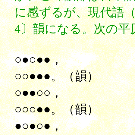
に感ずるが、現代語（
4〕韻になる。次の平
○●○●●，
○○●●●。（韻）
○●●○○，
○○○●●。（韻）
●○●○●，