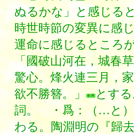
ぬるかな」と感じる
時世時節の変異に感
運命に感じるところ
「國破山河在，城春草
驚心。烽火連三月，家
欲不勝簪。」
とする
詞。 ・爲：（…と
わる。陶淵明の『歸