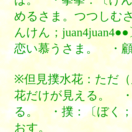
めるさま。つつしむ
んけん；juan4jua
恋い慕うさま。 ・
※但見撲水花：ただ
花だけが見える。 
る。 ・撲：〔ぼく；
おす。