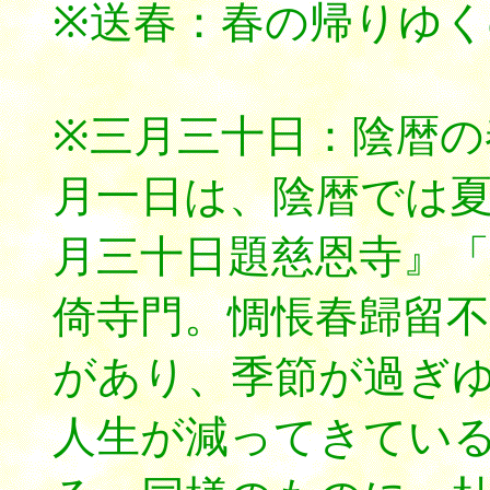
※送春：春の帰りゆ
※三月三十日：陰暦の
月一日は、陰暦では
月三十日題慈恩寺』「
倚寺門。惆悵春歸留不
があり、季節が過ぎ
人生が減ってきてい