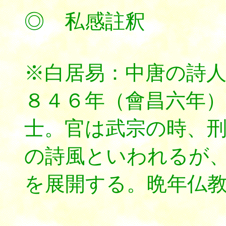
◎ 私感註釈
※白居易：中唐の詩
８４６年（會昌六年
士。官は武宗の時、
の詩風といわれるが
を展開する。晩年仏