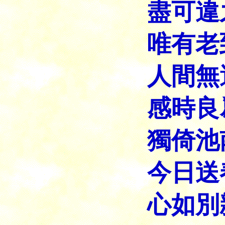
盡可違
唯有老
人間無
感時良
獨倚池
今日送
心如別