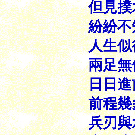
但見撲
紛紛不
人生似
兩足無
日日進
前程幾
兵刃與