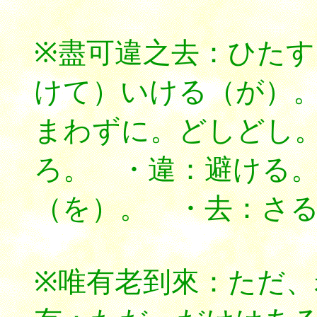
※盡可違之去：ひた
けて）いける（が）
まわずに。どしどし
ろ。 ・違：避ける
（を）。 ・去：さ
※唯有老到來：ただ