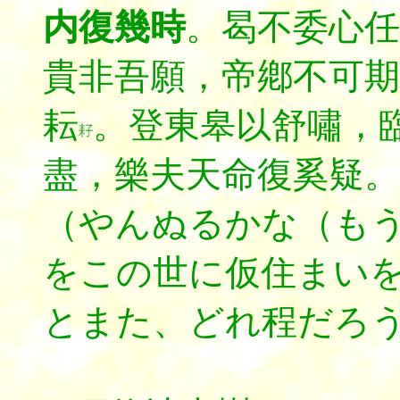
内復幾時
。曷不委心任
貴非吾願，帝鄕不可期
耘
。登東皋以舒嘯，
盡，樂夫天命復奚疑。
（やんぬるかな（も
をこの世に仮住まい
とまた、どれ程だろ