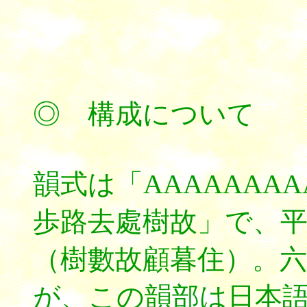
◎ 構成について
韻式は「AAAAAAA
歩路去處樹故」で、
（樹數故顧暮住）。
が、この韻部は日本