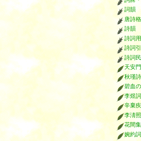
詞韻
唐詩
詩韻
詩詞
詩詞
詩詞
天安
秋瑾
碧血
李煜
辛棄
李淸
花間
婉約