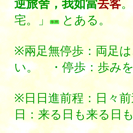
逆旅舍，我如當
去客
。
宅。」
とある。
※兩足無停歩：両足
い。 ・停歩：歩み
※日日進前程：日々前
日：来る日も来る日