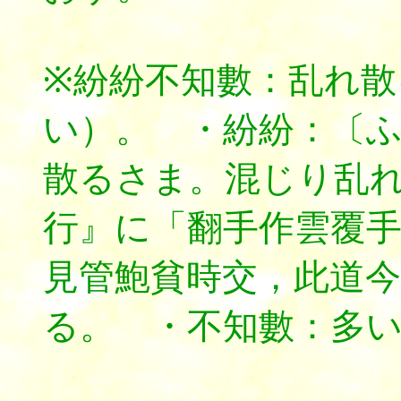
※紛紛不知數：乱れ
い）。 ・紛紛：〔ふんぷ
散るさま。混じり乱
行』に「翻手作雲覆
見管鮑貧時交，此道今
る。 ・不知數：多