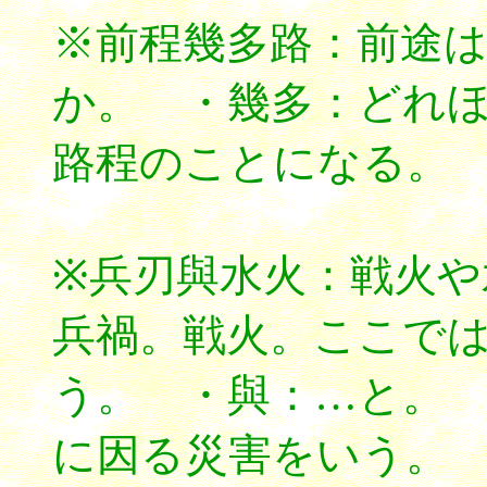
※前程幾多路：前途
か。 ・幾多：どれほ
路程のことになる。
※兵刃與水火：戦火や
兵禍。戦火。ここで
う。 ・與：…と。
に因る災害をいう。