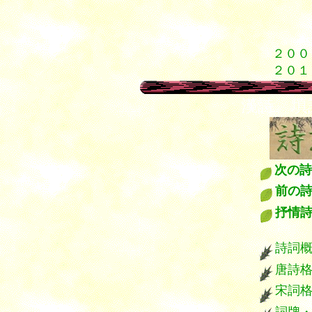
１
１
１
２００
２０１
漢詩 
次の詩
前の
抒情
****
詩詞
唐詩
宋詞
詞牌