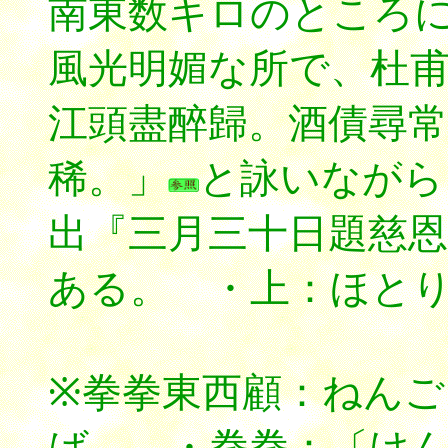
南東数キロのところ
風光明媚な所で、杜
江頭盡醉歸。酒債尋常
稀。」
と詠いながら
出『三月三十日題慈恩
ある。 ・上：ほと
※拳拳東西顧：ねん
ば。 ・拳拳：〔けんけん