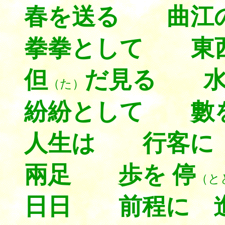
春を送る 曲江
拳拳として 東
但
だ見る 水
（た）
紛紛として 數
人生は 行客に
兩足 歩を 停
（と
日日 前程に 