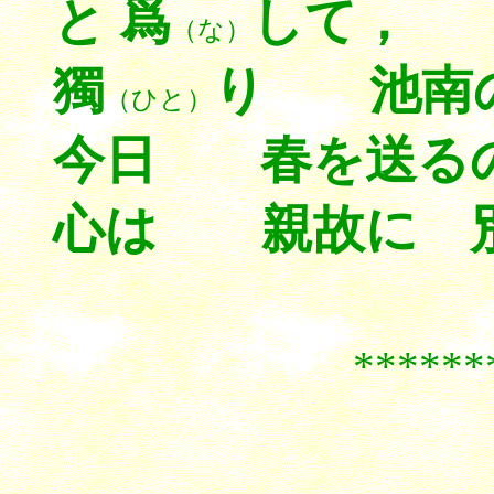
と 爲
して，
（な）
獨
り 池南
（ひと）
今日 春を送る
心は 親故に 別
******