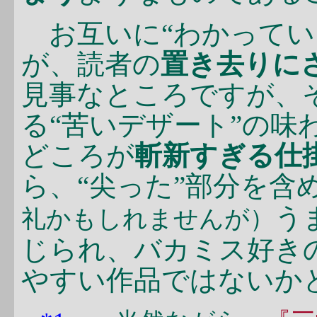
お互いに“わかってい
が、読者の
置き去りに
見事なところですが、
る“苦いデザート”の味
どころが
斬新すぎる仕
ら、“尖った”部分を含
う
礼かもしれませんが）
じられ、バカミス好き
やすい作品ではないか