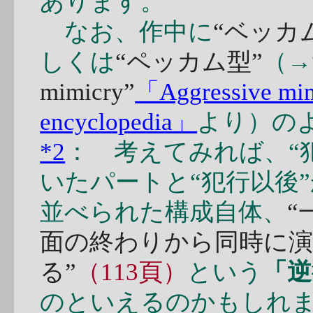
あります。
なお、作中に
“ベッカ
しくは
“ペッカム型”
（→
mimicry”
「Aggressive mimi
encyclopedia」
より）の
*2
： 考えてみれば、“
いたパートと“犯行以後
並べられた構成自体、
“
面の終わりから同時に
る”
（113頁）
という
「逆
のといえるのかもしれ