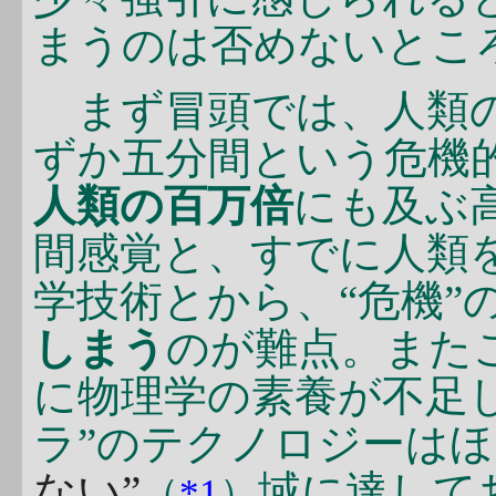
まうのは否めないとこ
まず冒頭では、人類の
ずか五分間という危機
人類の百万倍
にも及ぶ
間感覚と、すでに人類
学技術とから、“危機”
しまう
のが難点。また
に物理学の素養が不足
ラ”のテクノロジーは
ない”
域に達して
（
*1
）