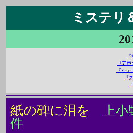
ミステリ＆S
20
『
『五声
『シェ
『
紙の碑に泪を
上小
件