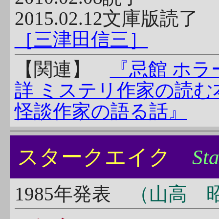
2015.02.12文庫版読
［三津田信三］
【関連】
『忌館 ホラ
詳 ミステリ作家の読む
怪談作家の語る話』
スタークエイク
St
1985年発表
（山高 昭