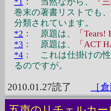
*1
： 当然ながら、
『三
巻末の著書リストでも、
分類されています。
*2
： 原題は、
「Tears! 
*3
： 原題は、
「ACT H
*4
： これは仕掛けの
るのですが。
2010.01.27読了
［倉
五声のリチェル