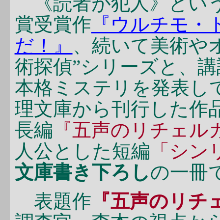
《読者が犯人》という
賞受賞作
『ウルチモ・
だ！』
、続いて美術や
術探偵”シリーズと、
本格ミステリを発表し
理文庫から刊行した作
長編
『五声のリチェル
人公とした短編
「シン
文庫書き下ろし
の一冊
表題作
『五声のリチ