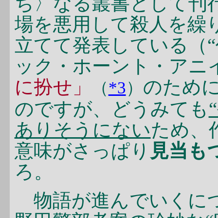
ち〉なる叢書として刊
場を悪用して殺人を繰
立てて発表している（“
ック・ホーント・アニ
に扮せ」
のため
（
*3
）
のですが、どうみても
ありそうにない
ため、
意味がさっぱり
見当も
ろ。
物語が進んでいくにつ