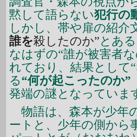
調査官・森本の視点か
黙して語らない
犯行の
しかし、帯や扉の紹介
誰を
殺したのか”
とある
なはずの“誰が被害者な
れており、結果として“
る
“何が起こったのか”
発端の謎となっていま
物語は、森本が少年の
ートと、少年の側から