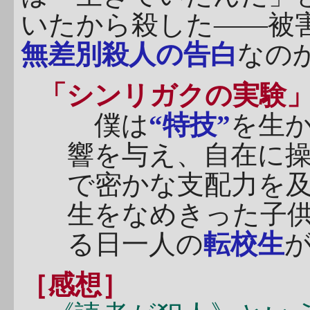
いたから殺した――被
無差別殺人の告白
なの
「シンリガクの実験
僕は
“特技”
を生
響を与え、自在に
で密かな支配力を
生をなめきった子
る日一人の
転校生
［感想］