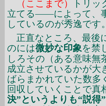
な
（ここまで）
トリッ
立てる――によって、
しているのが秀逸です
正直なところ、最後に
のには
微妙な印象
を禁
しろその（ある意味無
成立させているかが大
ばらまかれていた数多
回収していくことで真
決”というよりも“説得”