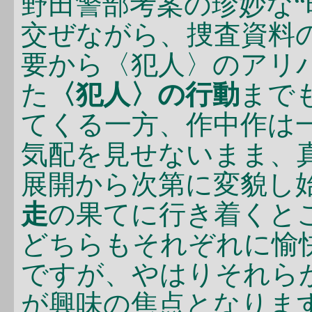
野田警部考案の珍妙な“
交ぜながら、捜査資料
要から〈犯人〉のアリ
た
〈犯人〉の行動
まで
てくる一方、作中作は一
気配を見せないまま、
展開から次第に変貌し
走
の果てに行き着くと
どちらもそれぞれに愉
ですが、やはりそれら
が興味の焦点となりま