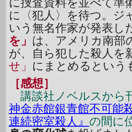
に捜査資料を並べて準
に〈犯人〉を待つ。ジ
いう無名作家が発表し
を」
は、アメリカ南部
が、自ら犯した殺人を
せ」
にまとめるという
［感想］
講談社ノベルスから刊
神金赤館銀青館不可能
連続密室殺人』
の間に