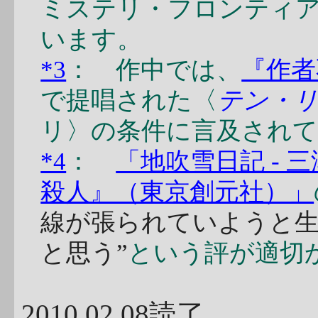
ミステリ・フロンティ
います。
*3
： 作中では、
『作者
で提唱された〈
テン・
リ〉の条件に言及され
*4
：
「地吹雪日記 -
殺人』（東京創元社）」
線が張られていようと
と思う”
という評が適切
2010.02.08読了