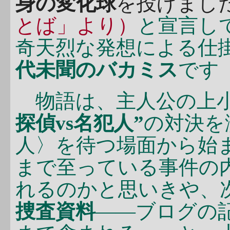
身の変化球
を投げました
とば」より）
と宣言し
奇天烈な発想による仕
代未聞のバカミス
です
物語は、主人公の上小
探偵vs名犯人”
の対決を
人〉を待つ場面から始
まで至っている事件の
れるのかと思いきや、
捜査資料
――ブログの