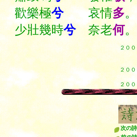
歡樂極
兮
哀情
多
。
少壯幾時
兮
奈老
何
。
２００
１
１
２００
３
２００
漢詩 
次の詩