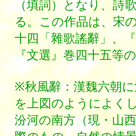
（填詞）となり、詩
る。この作品は、宋
十四「雜歌謠辭」、『
『文選』巻四十五等
※秋風辭：漢魏六朝に
を上図のようによく
汾河の南方（現・山