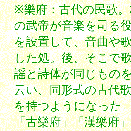
※樂府：古代の民歌。
の武帝が音楽を司る
を設置して、音曲や
した処。後、そこで
謡と詩体が同じもの
云い、同形式の古代
を持つようになった
「古樂府」「漢樂府」