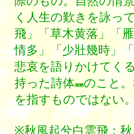
際のもの。自然の情
く人生の歎きを詠っ
飛」「草木黄落」「雁
情多」「少壯幾時」
悲哀を語りかけてく
持った詩体
のこと。
を指すものではない
※秋風起兮白雲飛：秋