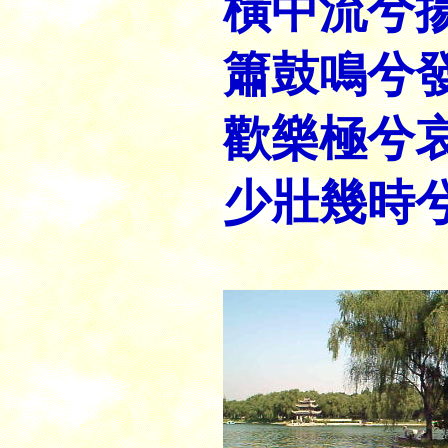
橫中流兮
簫鼓鳴兮
歡樂極兮
少壯幾時