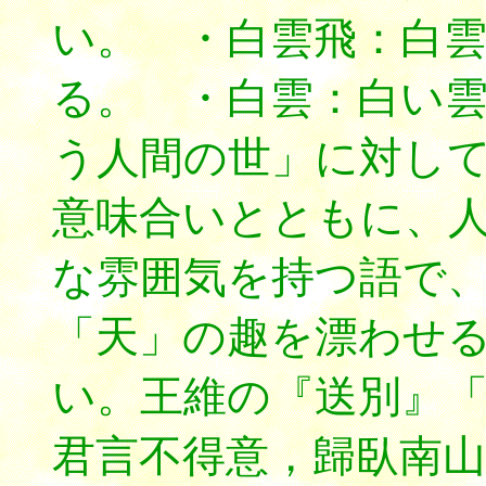
い。 ・白雲飛：白
る。 ・
白雲：白い
う人間の世」に対し
意味合いとともに、
な雰囲気を持つ語で
「天」の趣を漂わせ
い。
王維の『送別』
君言不得意，歸臥南山