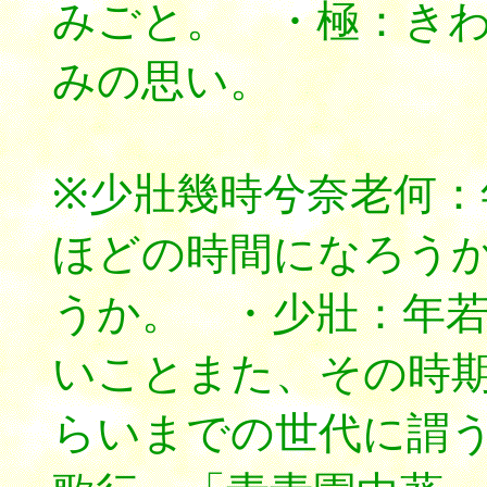
みごと。 ・極：き
みの思い。
※少壯幾時兮奈老何：
ほどの時間になろう
うか。 ・少壯：年
いことまた、その時
らいまでの世代に謂