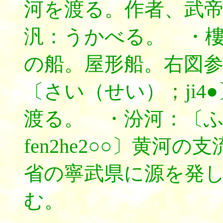
河を渡る。作者、武
汎：うかべる。 ・
の船。屋形船。右図
〔さい（せい）；ji4
渡る。 ・汾河：〔
fen2he2○○〕黄河
省の寧武県に源を発
む。