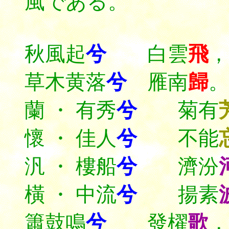
風である。
秋風起
兮
白雲
飛
，
草木黄落
兮
雁南
歸
。
蘭 ・ 有秀
兮
菊有
懷 ・ 佳人
兮
不能
汎 ・ 樓船
兮
濟汾
橫 ・ 中流
兮
揚素
簫鼓鳴
兮
發櫂
歌
，