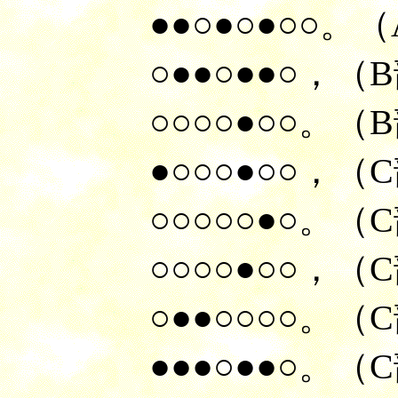
●●○●○●○○。
（
○●●○●●○，
（
○○○○●○○。（
●○○○●○○，
（
○○○○○●○。
（
○○○○●○○
，（
○●●○○○○。
（
●●●○●●○。
（