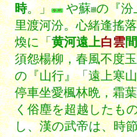
時
。」
や蘇
の『汾
里渡河汾。心緒逢搖落
煥に「
黄河遠上
白雲
須怨楊柳，春風不度玉
の『山行』「遠上寒
停車坐愛楓林晩，霜葉
く俗塵を超越したも
し、漢の武帝は、時