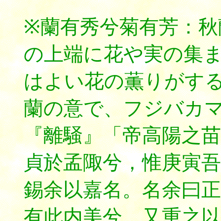
※蘭有秀兮菊有芳：
の上端に花や実の集
はよい花の薫りがす
蘭の意で、フジバカ
『離騒』「帝高陽之苗
貞於孟陬兮，惟庚寅吾
錫余以嘉名。名余曰正
有此内美兮，又重之以