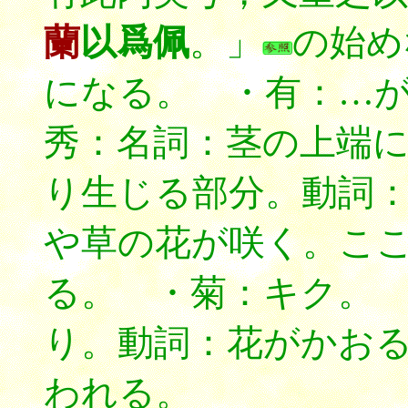
蘭
以爲佩
。」
の始め
になる。
・有：…
秀：名詞：茎の上端
り生じる部分。動詞
や草の花が咲く。こ
る。 ・菊：キク。
り。動詞：花がかお
われる。