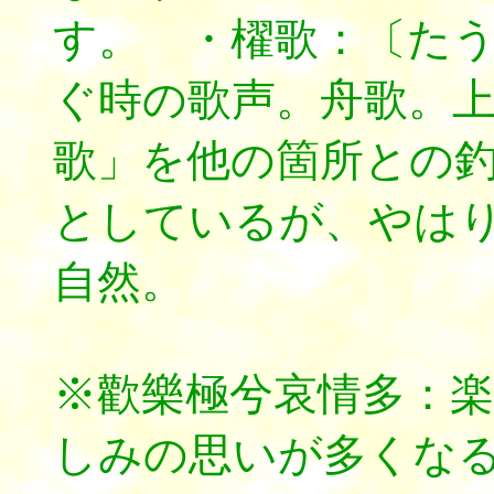
す。 ・櫂歌：〔たうか；
ぐ時の歌声。舟歌。
歌」を他の箇所との
としているが、やは
自然。
※歡樂極兮哀情多：
しみの思いが多くな