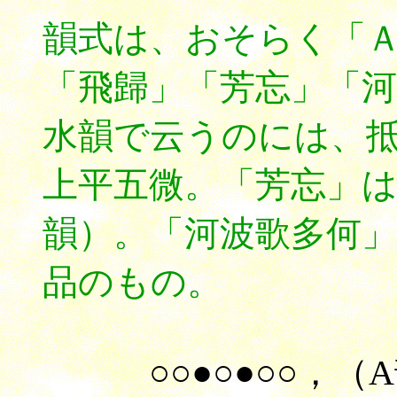
韻式は、おそらく「ＡＡ
「飛歸」「芳忘」「
水韻で云うのには、
上平五微。「芳忘」
韻）。「河波歌多何
品のもの。
○○●○●○○，
（