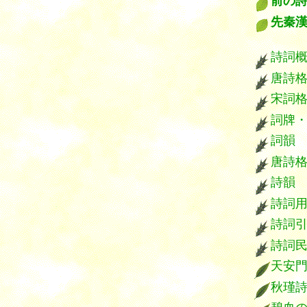
前の
先秦
****
詩詞
唐詩
宋詞
詞牌
詞韻
唐詩
詩韻
詩詞
詩詞
詩詞
天安
秋瑾