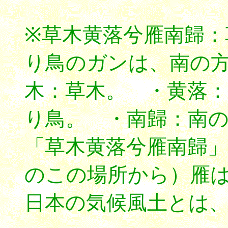
※草木黄落兮雁南歸：
り鳥のガンは、南の
木：草木。 ・黄落
り鳥。 ・南歸：南
「草木黄落兮雁南歸
のこの場所から）雁
日本の気候風土とは