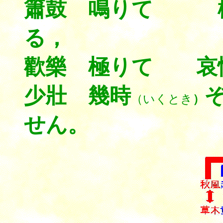
簫鼓 鳴りて 
る，
歡樂 極りて 哀
少壯 幾時
（いくとき
）
せん。