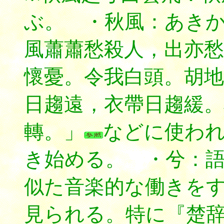
ぶ。 ・秋風：あき
風蕭蕭愁殺人，出亦愁
懷憂。令我白頭。胡地
日趨遠，衣帶日趨緩。
轉。」
などに使わ
き始める。 ・兮：
似た音楽的な働きを
見られる。特に『楚