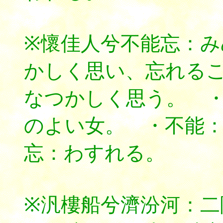
※懷佳人兮不能忘：
かしく思い、忘れる
なつかしく思う。 
のよい女。 ・不能
忘：わすれる。
※汎樓船兮濟汾河：二