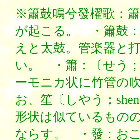
※簫鼓鳴兮發櫂歌：
が起こる。 ・簫鼓：〔せ
えと太鼓。管楽器と
い。 ・簫：〔せう；x
ーモニカ状に竹管の
お、笙〔しやう；she
形状は似ているもの
ならす。 ・發：お