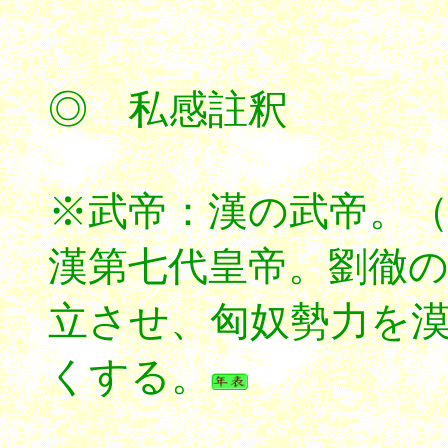
◎ 私感註釈
※武帝：漢の武帝。
漢第七代皇帝。劉徹
立させ、匈奴勢力を
くする。