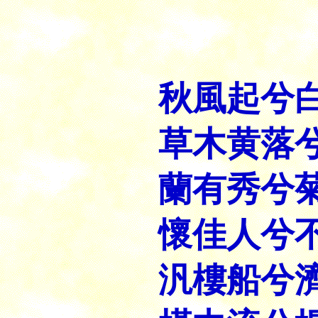
漢 
秋風起兮
草木黄落
蘭有秀兮
懷佳人兮
汎樓船兮