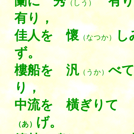
蘭に 秀
有り
（しう）
有り，
佳人を 懷
し
（なつか）
ず。
樓船を 汎
べ
（うか）
り，
中流を 橫ぎり
げ。
（あ）