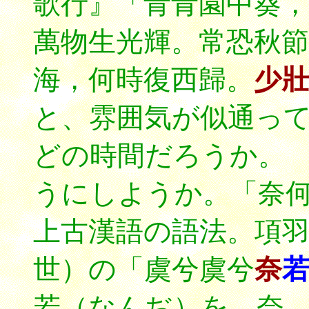
歌行』「青青園中葵，
萬物生光輝。常恐秋節
海，何時復西歸。
少壯
と、雰囲気が似通っ
どの時間だろうか。
うにしようか。「奈
上古漢語の語法。項
世）の「虞兮虞兮
奈
若（なんぢ）を 奈