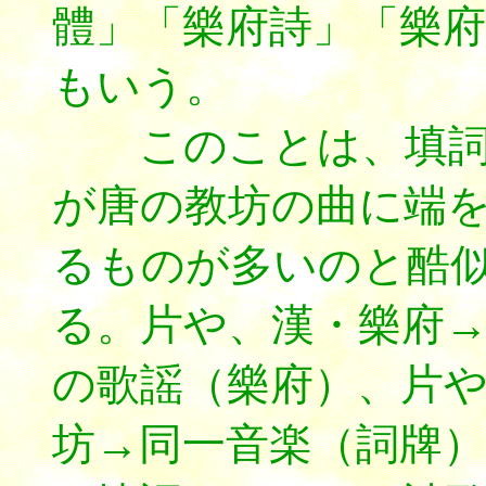
體」「樂府詩」「樂
もいう。
このことは、填詞
が唐の教坊の曲に端
るものが多いのと酷
る。片や、漢・樂府
の歌謡（樂府）、片
坊→同一音楽（詞牌