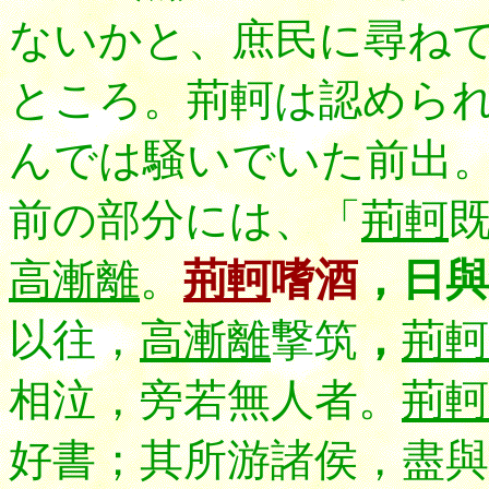
ないかと、庶民に尋ね
ところ。
荊軻は認めら
んでは騒いでいた前出
前の部分には、「
荊軻
高漸離
。
荊軻
嗜酒
，日與
以往，
高漸離
撃筑
，
荊軻
相泣，
旁若無人者。
荊軻
好書；其所游諸侯，盡與