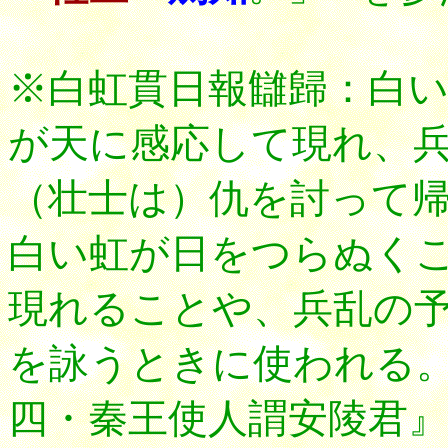
※白虹貫日報讎歸：白
が天に感応して現れ、
（壮士は）仇を討って
白い虹が日をつらぬく
現れることや、兵乱の
を詠うときに使われる
四・秦王使人謂安陵君