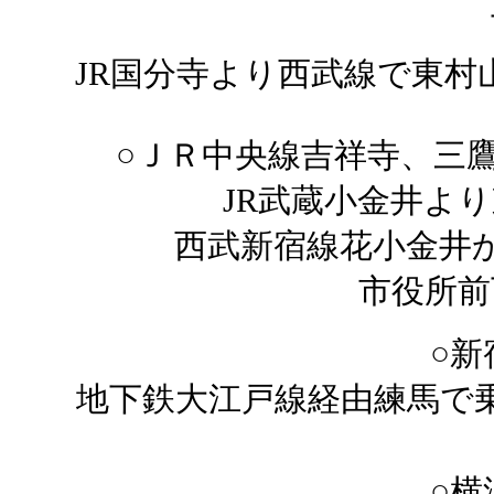
JR国分寺より西武線で東村
○ＪＲ中央線吉祥寺、三
JR武蔵小金井よ
西武新宿線花小金井か
市役所前
○新
地下鉄大江戸線経由練馬で
○横