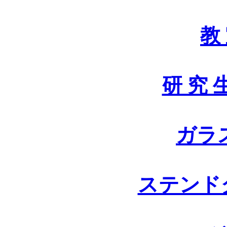
教
研 究 
ガラ
ステンドグ