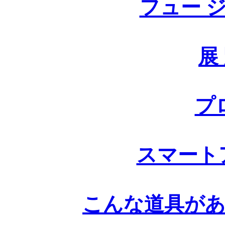
フュー ジ 
展
プ
スマート
こんな道具が