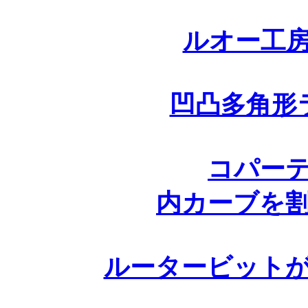
ルオー工
凹凸多角形
コパー
内カーブを
ルータービット