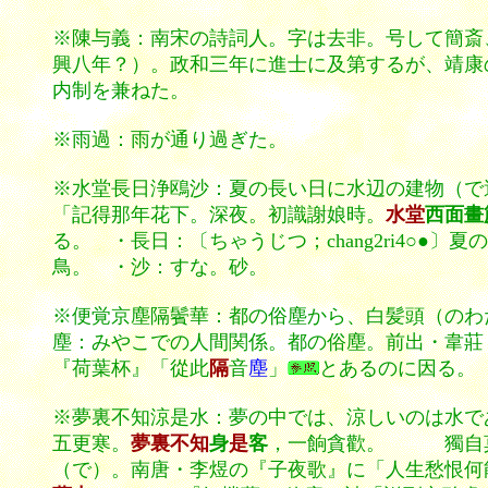
※陳与義：南宋の詩詞人。字は去非。号して簡斎
興八年？）。政和三年に進士に及第するが、靖康
内制を兼ねた。
※雨過：雨が通り過ぎた。
※水堂長日浄鴎沙：夏の長い日に水辺の建物（で
「記得那年花下。深夜。初識謝娘時。
水堂
西面畫
る。 ・長日：〔ちゃうじつ；chang2ri4○
鳥。 ・沙：すな。砂。
※便覚京塵隔鬢華：都の俗塵から、白髪頭（のわ
塵：みやこでの人間関係。都の俗塵。
前出・韋莊
『荷葉杯』「從此
隔
音
塵
」
とあるのに因る。
※夢裏不知涼是水：夢の中では、涼しいのは水で
五更寒。
夢裏不知
身
是
客
，一餉貪歡。 獨自莫
（で）。
南唐・李煜の『子夜歌』に「人生愁恨何