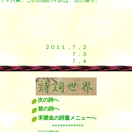
韻下平六麻。この作品の平仄は、次の通り。
２０１１．７．２
７．３
７．４
次の詩へ
前の詩へ
宋碧血の詩篇メニューへ
************