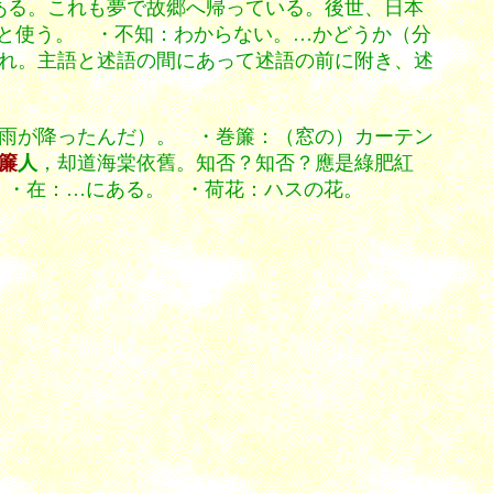
ある。これも夢で故郷へ帰っている。後世、日本
と使う。 ・不知：わからない。…かどうか（分
れ。主語と述語の間にあって述語の前に附き、述
雨が降ったんだ）。 ・巻簾：（窓の）カーテン
簾
人
，却道海棠依舊。知否？知否？應是綠肥紅
。 ・在：…にある。 ・荷花：ハスの花。