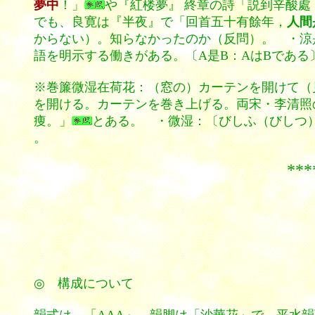
夢中
！」
や『紅楼夢』 終章の詩「説到辛酸處
でも、良寛は『半夜』で「回首五十有餘年，
人間
からない）。知らなかったのか（反問）。 ・涼
語を明示する働きがある。〔A是B：AはBである
※巻簾微湿在荷花：（窓の）カーテンを開けて（
を開ける。カーテンを巻き上げる。両宋・李清照
痩。」
とある。 ・微湿：〔びしふ（びしつ）；
。
********
◎
構成
について