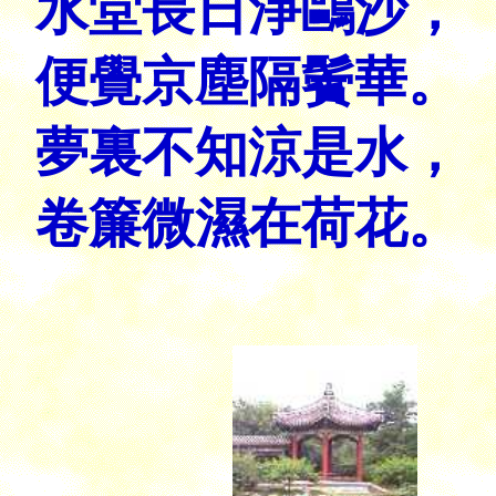
水堂長日淨鷗沙，
便覺京塵隔鬢華。
夢裏不知涼是水，
卷簾微濕在荷花。