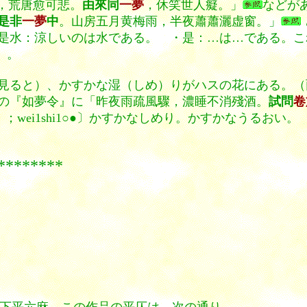
，荒唐愈可悲。
由來同
一夢
，休笑世人癡。」
などが
是非
一夢
中
。山房五月黄梅雨，半夜蕭蕭灑虚窗。」
是水：涼しいのは水である。 ・是：…は…である。こ
〕。
見ると）、かすかな湿（しめ）りがハスの花にある。（
の『如夢令』に「昨夜雨疏風驟，濃睡不消殘酒。
試問
卷
wei1shi1○●〕かすかなしめり。かすかなうるおい
***