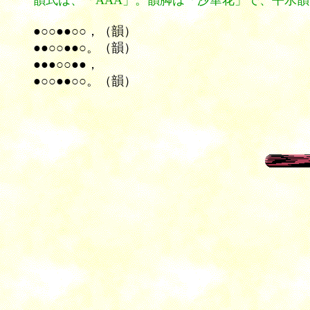
韻式は
、「AAA」。韻脚は「沙華花」で、平水
●○○●●○○，（韻）
●●○○●●○。（韻）
●●●○○●●，
●○○●●○○。（韻）