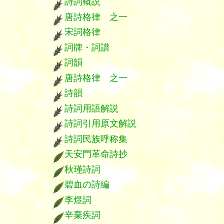
詩詞概説
唐詩格律 之一
宋詞格律
詞牌・詞譜
詞韻
唐詩格律 之一
詩韻
詩詞用語解説
詩詞引用原文解説
詩詞民族呼称集
天安門革命詩抄
秋瑾詩詞
碧血の詩編
李煜詞
辛棄疾詞