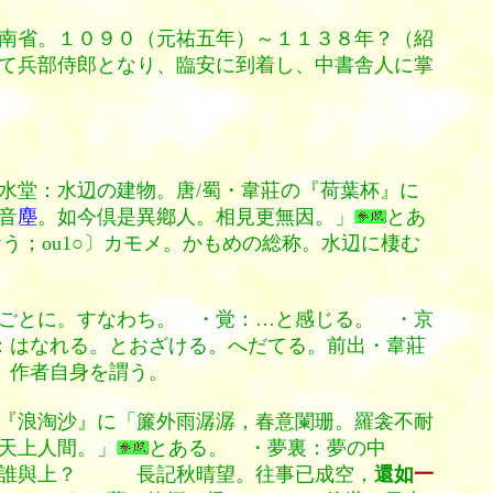
南省。１０９０（元祐五年）～１１３８年？（紹
て兵部侍郎となり、臨安に到着し、中書舎人に掌
水堂：水辺の建物。唐/蜀・韋莊の『荷葉杯』に
音
塵
。如今倶是異鄕人。相見更無因。」
とあ
おう；ou1○〕カモメ。かもめの総称。水辺に棲む
ごとに。すなわち。 ・覚：…と感じる。 ・京
：はなれる。とおざける。へだてる。前出・韋莊
。作者自身を謂う。
『浪淘沙』に「簾外雨潺潺，春意闌珊。羅衾不耐
天上人間。」
とある。 ・夢裏：夢の中
樓誰與上？ 長記秋晴望。往事已成空，
還如
一