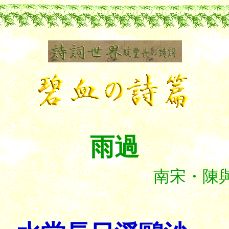
雨過
南宋・