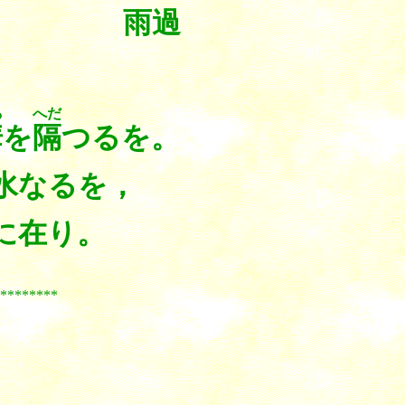
雨過
，
ゎ
へだ
華
を
隔
つるを。
水なるを，
に在り。
***