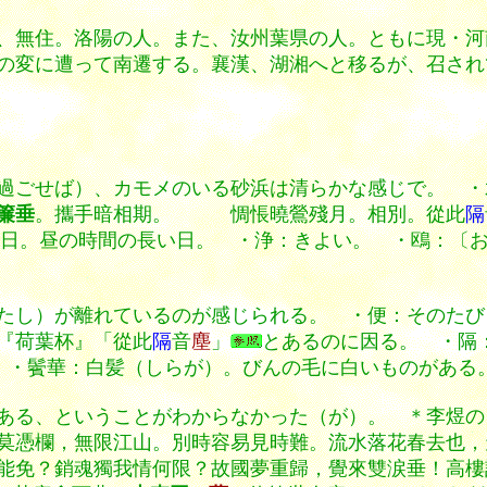
、無住。洛陽の人。また、汝州葉県の人。ともに現・河
の変に遭って南遷する。襄漢、湖湘へと移るが、召され
過ごせば）、カモメのいる砂浜は清らかな感じで。 ・
簾垂
。攜手暗相期。 惆悵曉鶯殘月。相別。從此
隔
●〕夏の日。昼の時間の長い日。 ・浄：きよい。 ・鴎：〔
たし）が離れているのが感じられる。 ・便：そのたび
『荷葉杯』「從此
隔
音
塵
」
とあるのに因る。 ・隔
 ・鬢華：白髪（しらが）。びんの毛に白いものがある
ある、ということがわからなかった（が）。 ＊李煜の
憑欄，無限江山。別時容易見時難。流水落花春去也，
能免？銷魂
獨我情何限？故國夢重歸，覺來雙涙垂！高