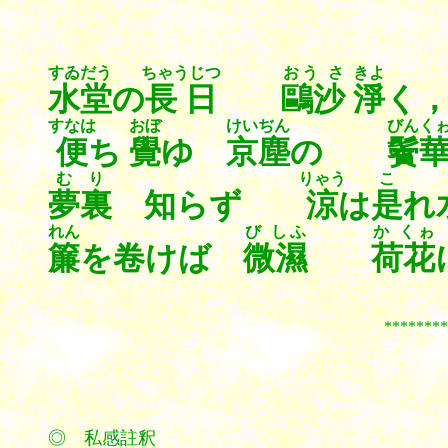
すゐだう
ちゃうじつ
おう さ
きよ
水堂
の
長日
鷗沙
淨
く
すなは
おぼ
けいぢん
びんく
便
ち
覺
ゆ
京塵
の
鬢
むり
りゃう
こ
夢裏
知らず
涼
は
是
れ
れん
び しふ
か くゎ
簾
を卷けば
微濕
荷花
*************
◎ 私感註釈