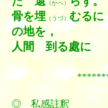
た 還
らず。
（かへ）
骨を埋
むるに
（うづ）
の地を，
人間 到る處に
******
◎ 私感註釈