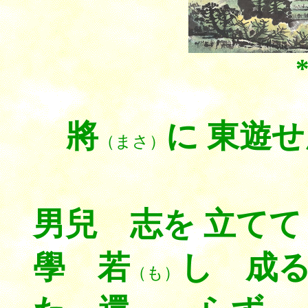
將
に 東遊
（まさ）
男兒 志を 立て
學 若
し 成
（も）