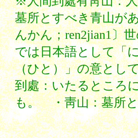
※人間到處有靑山：
墓所とすべき青山が
んかん；ren2jian
では日本語として「
（ひと）」の意とし
到處：いたるところ
も。 ・靑山：墓所