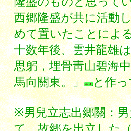
隆盛のものと思って
西郷隆盛が共に活動
めて置いたことによ
十数年後、雲井龍雄
思躬，埋骨靑山碧海中
馬向關東。」
と作っ
※男兒立志出郷關：
て、故郷を出立した