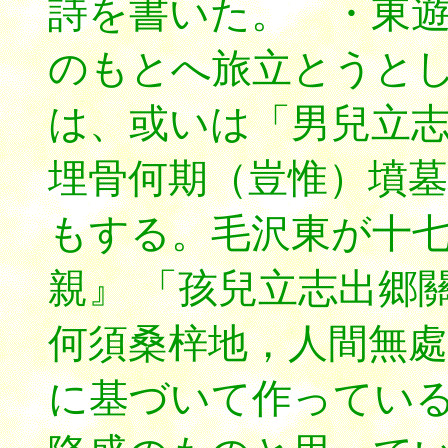
詩を書いた。 ・東
のもとへ旅立とうとし
は、或いは「男兒立
埋骨何期（豈惟）墳
もする。毛沢東が十
親』 「孩兒立志出郷
何須桑梓地，人間無處
に基づいて作ってい