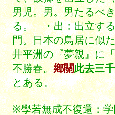
男児。男。男たるべ
る。 ・出：出立す
門。日本の鳥居に似
井平洲の『夢親』に
不勝春。
鄕關
此去三千
とある。
※學若無成不復還：