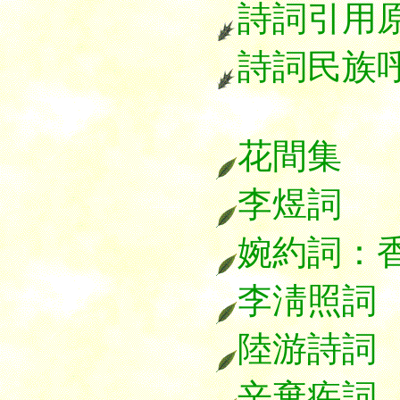
詩詞引用
詩詞民族
花間集
李煜詞
婉約詞：
李淸照詞
陸游詩詞
辛棄疾詞