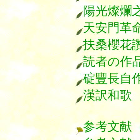
陽光燦爛
天安門革
扶桑櫻花
読者の作
碇豐長自
漢訳和歌
参考文献