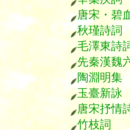
唐宋・碧
秋瑾詩詞
毛澤東詩
先秦漢魏
陶淵明集
玉臺新詠
唐宋抒情
竹枝詞