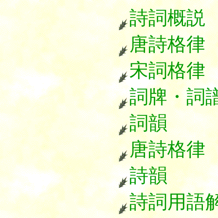
詩詞概説
唐詩格律
宋詞格律
詞牌・詞
詞韻
唐詩格律
詩韻
詩詞用語