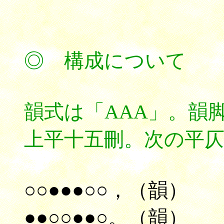
◎ 構成について
韻式は「AAA」。韻
上平十五刪。次の平
○○●●●○○，（韻）
●●○○●●○。（韻）