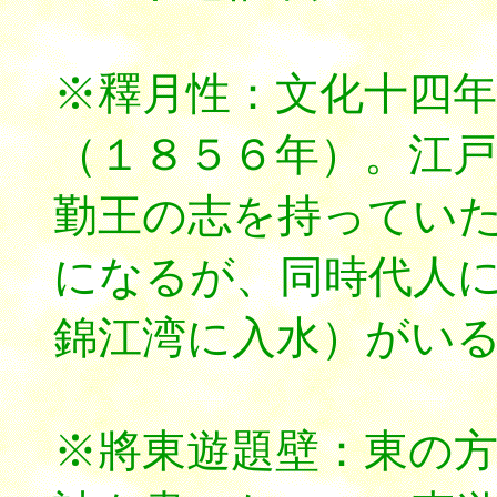
※釋月性：文化十四年
（１８５６年）。江
勤王の志を持ってい
になるが、同時代人
錦江湾に入水）がい
※將東遊題壁：東の