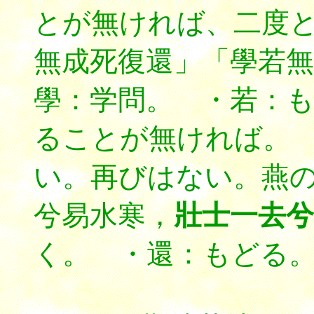
とが無ければ、二度
無成死復還」「學若
學：学問。 ・若：
ることが無ければ。
い。再びはない。燕
兮易水寒，
壯士一去兮
く。 ・還：もどる