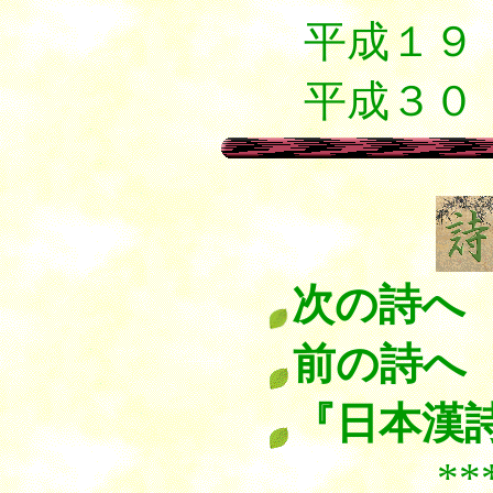
平成１９
平成３０
次の詩へ
前の詩へ
『日本漢
******