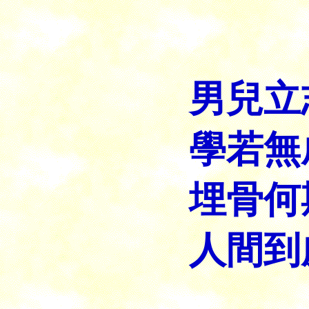
釋
男兒立
學若無
埋骨何
人間到