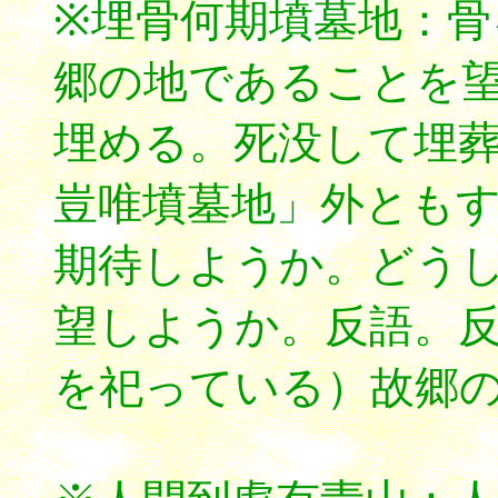
※埋骨何期墳墓地：
郷の地であることを
埋める。死没して埋
豈唯墳墓地」外とも
期待しようか。どう
望しようか。反語。
を祀っている）故郷