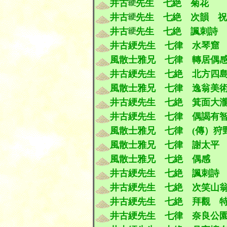
井古
先生 七絶 菊花
井古
先生 七絶 次韻 祝
井古
先生 七絶 諷刺詩 
井古綆先生 七律 水琴窟
風散士雅兄 七律 轉居偶
井古綆先生 七絶 北方四
風散士雅兄 七律 逸翁美
井古綆先生 七絶 箕面大
井古綆先生 七律 偶謁有
風散士雅兄 七律 (傳）狩
風散士雅兄 七律 謝太平
風散士雅兄 七絶 偶感
井古綆先生 七絶 諷刺詩
井古綆先生 七絶 次笑山
井古綆先生 七絶
拜觀 
井古綆先生 七律 奈良公