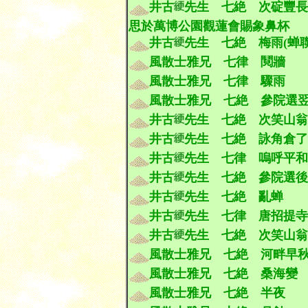
井古
先生 七絶 次碇豐長
思於萬博公園觀蓮會賜象鼻杯
井古
先生 七絶 梅雨(蝉
風散士雅兄 七律 鬩牆
風散士雅兄 七律 驟雨
風散士雅兄 七絶 參院選
井古
先生 七絶 次笑山翁
井古
先生 七絶 詠角倉了
井古
先生 七律 嗚呼平和
井古
先生 七絶 參院選後
井古
先生 七絶 亂蝉
井古
先生 七律 唐招提寺
井古
先生 七絶 次笑山翁
風散士雅兄 七絶 河畔早
風散士雅兄 七絶 桑海變
風散士雅兄 七絶 半夜