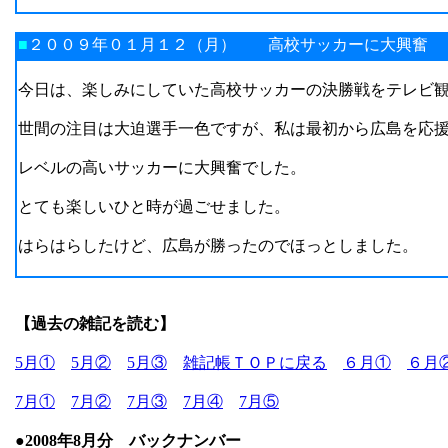
■
２００９年０１月１２（月） 高校サッカーに大興奮
今日は、楽しみにしていた高校サッカーの決勝戦をテレビ
世間の注目は大迫選手一色ですが、私は最初から広島を応
レベルの高いサッカーに大興奮でした。
とても楽しいひと時が過ごせました。
はらはらしたけど、広島が勝ったのでほっとしました。
【過去の雑記を読む】
5月①
5月②
5月③
雑記帳ＴＯＰに戻る
６月①
６月
7月①
7月②
7月③
7月④
7月⑤
●2008年8月分 バックナンバー