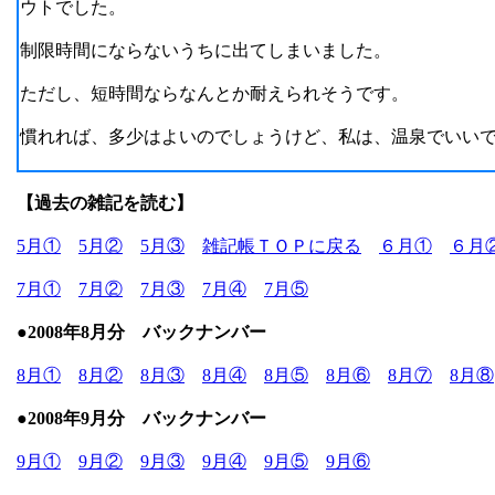
ウトでした。
制限時間にならないうちに出てしまいました。
ただし、短時間ならなんとか耐えられそうです。
慣れれば、多少はよいのでしょうけど、私は、温泉でいい
【過去の雑記を読む】
5月①
5月②
5月③
雑記帳ＴＯＰに戻る
６月①
６月
7月①
7月②
7月③
7月④
7月⑤
●2008年8月分 バックナンバー
8月①
8月②
8月③
8月④
8月⑤
8月⑥
8月⑦
8月⑧
●2008年9月分 バックナンバー
9月①
9月②
9月③
9月④
9月⑤
9月⑥