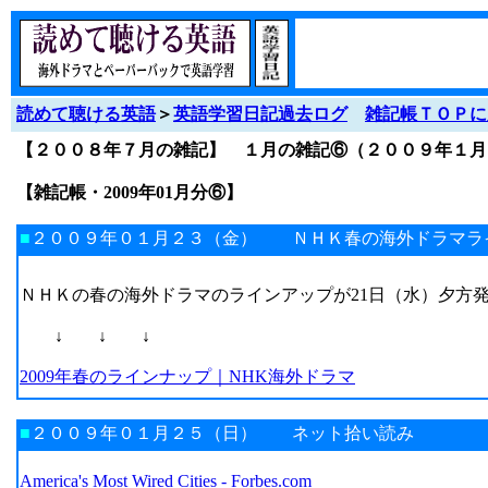
読めて聴ける英語
＞
英語学習日記過去ログ
雑記帳ＴＯＰに
【２００８年７月の雑記】 １月の雑記⑥（２００９年１
【雑記帳・2009年01月分⑥】
■
２００９年０１月２３（金） ＮＨＫ春の海外ドラマラ
ＮＨＫの春の海外ドラマのラインアップが21日（水）夕方
↓ ↓ ↓
2009年春のラインナップ｜NHK海外ドラマ
■
２００９年０１月２５（日） ネット拾い読み
America's Most Wired Cities - Forbes.com