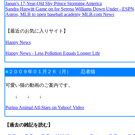
Japan's 17-Year-Old Shy Prince Storming America
Sandra Harwitt Game on for Serena Williams Down Under - ESPN
Astros, MLB to open baseball academy MLB.com News
【最近のお気に入りサイト】
Happy News
Happy News - Less Pollution Equals Longer Life
■
２００９年０１月２６（月） 忍者猫
可愛い猫の動画のご案内です。
↓ ↓ ↓
Purina Animal All-Stars on Yahoo! Video
【過去の雑記を読む】