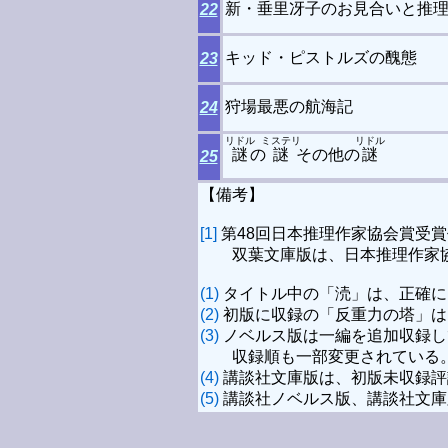
新・垂里冴子のお見合いと推
22
キッド・ピストルズの醜態
23
狩場最悪の航海記
24
リドル
ミステリ
リドル
謎
の
謎
その他の
謎
25
【備考】
[1]
第48回日本推理作家協会賞受
双葉文庫版は、日本推理作家協
(1)
タイトル中の「涜」は、正確に
(2)
初版に収録の「反重力の塔」は
(3)
ノベルス版は一編を追加収録し
収録順も一部変更されている。
(4)
講談社文庫版は、初版未収録評
(5)
講談社ノベルス版、講談社文庫