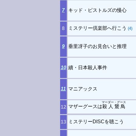
7
キッド・ピストルズの慢心
ミステリー倶楽部へ行こう
8
(4)
9
垂里冴子のお見合いと推理
10
續・日本殺人事件
11
マニアックス
マーダー・グース
マザーグースは
殺人鵞鳥
12
ミステリーDISCを聴こう
13