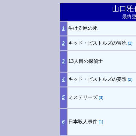
山口雅
最終更新
生ける屍の死
1
キッド・ピストルズの冒涜
2
(1)
3
13人目の探偵士
キッド・ピストルズの妄想
4
(2)
5
ミステリーズ
(3)
日本殺人事件
6
[1]