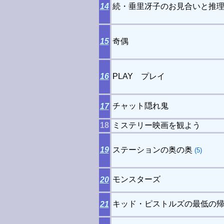
14
続・垂里冴子のお見合いと推
15
奇偶
16
PLAY プレイ
チャット隠れ鬼
17
18
ミステリー映画を観よう
19
ステーションの奥の奥
(5)
モンスターズ
20
キッド・ピストルズの最低の
21