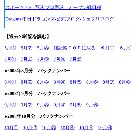
スポーツナビ 野球 プロ野球 オープン戦日程
Dragons 中日ドラゴンズ-公式ブログ-ウェブリブログ
【過去の雑記を読む】
5月①
5月②
5月③
雑記帳ＴＯＰに戻る
６月①
６月
7月①
7月②
7月③
7月④
7月⑤
●2008年8月分 バックナンバー
8月①
8月②
8月③
8月④
8月⑤
8月⑥
8月⑦
8月⑧
●2008年9月分 バックナンバー
9月①
9月②
9月③
9月④
9月⑤
9月⑥
●2008年10月分 バックナンバー
10月①
10月②
10月③
10月④
10月⑤
10月⑥