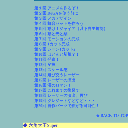
第１回 アニメを作るぞ！
第２回 DoGAを使う前に
第３回 メカデザイン
第４回 舞台セットを作ろう
第５回 動け！ジャイア（以下自主規制）
第６回 動と光と結
第７回 モーションの完成
第８回 1カット完成
第９回 シーン1カット2
第10回 ほとんど新規？！
第11回 発進！
第12回 変換
第13回 スケール感
第14回 飛び交うレーザー
第15回 レーザーの演出
第16回 漢のロマン！
第17回 これまでの復習で
第18回 レーザーの演出、再び
第19回 クレジットなどなど・・・
第20回 自作パーツで拡がる可能性！
◆ BACK TO TOP
◆ 六角大王Super