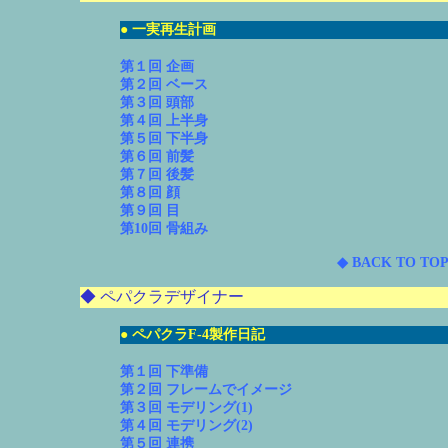
● 一実再生計画
第１回 企画
第２回 ベース
第３回 頭部
第４回 上半身
第５回 下半身
第６回 前髪
第７回 後髪
第８回 顔
第９回 目
第10回 骨組み
◆ BACK TO TOP
◆ ペパクラデザイナー
● ペパクラF-4製作日記
第１回 下準備
第２回 フレームでイメージ
第３回 モデリング(1)
第４回 モデリング(2)
第５回 連携