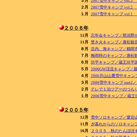
３月
2007雪中キャンプ vol.
２月
2007雪中キャンプ vol.
１月
2007雪中キャンプ vol.
２００６年
12月
忘年会キャンプ／那須野
11月
焚き火キャンプ／唐松観
８月
庄内、海キャンプ／鶴岡
７月
梅雨時のキャンプ／唐松
６月
坊平キャンプ
／蔵王坊平
５月
2006GW渓流キャンプ
／
４月
2006月山山麓雪中キャ
３月
2006雪中キャンプ part
２月
テレで１泊ツアーのつも
１月
2006雪中キャンプ／
蔵王
２００５年
12月
雪中ソロキャンプ／愛宕
11月
夕暮れからのソロキャン
10月
２００５ 秋のたんぽぽ