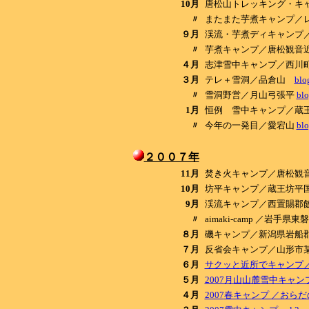
10月
唐松山トレッキング・キ
〃
またまた芋煮キャンプ／
９月
渓流・芋煮ディキャンプ
〃
芋煮キャンプ／唐松観
４月
志津雪中キャンプ／西川
３月
テレ＋雪洞／品倉山
blo
〃
雪洞野営／月山弓張平
bl
1月
恒例 雪中キャンプ／蔵
〃
今年の一発目／愛宕山
bl
２００７年
11月
焚き火キャンプ
／唐松観
10月
坊平キャンプ／蔵王坊平
9月
渓流キャンプ／西置賜郡
〃
aimaki-camp ／岩手
８月
磯キャンプ／新潟県岩船
７月
反省会キャンプ／山形市
６月
サクッと近所でキャンプ
５月
2007月山山麓雪中キャン
４月
2007
春キャンプ ／おらだ