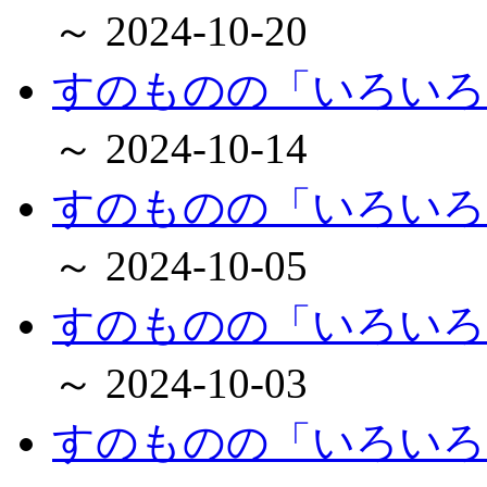
～ 2024-10-20
すのものの「いろいろ
～ 2024-10-14
すのものの「いろいろ
～ 2024-10-05
すのものの「いろいろ
～ 2024-10-03
すのものの「いろいろ