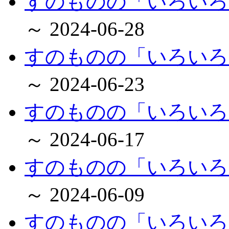
すのものの「いろいろ
～ 2024-06-28
すのものの「いろいろ
～ 2024-06-23
すのものの「いろいろ
～ 2024-06-17
すのものの「いろいろ
～ 2024-06-09
すのものの「いろいろ