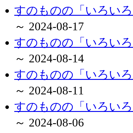
すのものの「いろいろ
～ 2024-08-17
すのものの「いろいろ
～ 2024-08-14
すのものの「いろいろ
～ 2024-08-11
すのものの「いろいろ
～ 2024-08-06