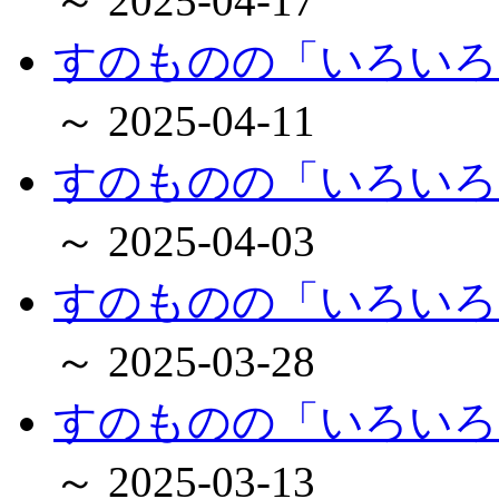
～ 2025-04-17
すのものの「いろいろ
～ 2025-04-11
すのものの「いろいろ
～ 2025-04-03
すのものの「いろいろ
～ 2025-03-28
すのものの「いろいろ
～ 2025-03-13