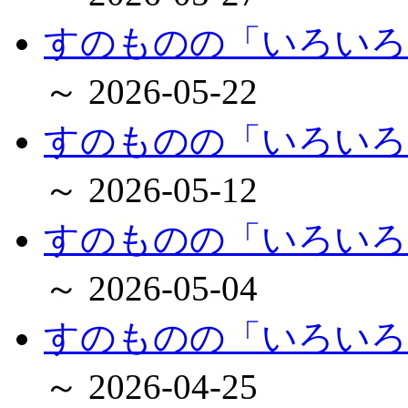
すのものの「いろいろ
～ 2026-05-22
すのものの「いろいろ
～ 2026-05-12
すのものの「いろいろ
～ 2026-05-04
すのものの「いろいろ
～ 2026-04-25