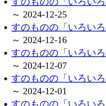
すのものの「いろいろ
～ 2024-12-25
すのものの「いろいろ
～ 2024-12-16
すのものの「いろいろ
～ 2024-12-07
すのものの「いろいろ
～ 2024-12-01
すのものの「いろいろ